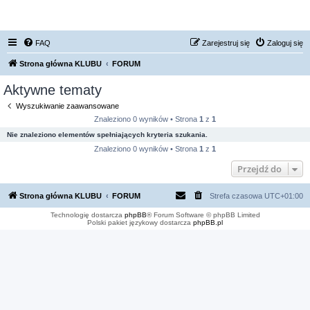
FORUM NISSAN ZONE
FAQ
Zarejestruj się
Zaloguj się
Strona główna KLUBU
FORUM
Aktywne tematy
Wyszukiwanie zaawansowane
Znaleziono 0 wyników • Strona
1
z
1
Nie znaleziono elementów spełniających kryteria szukania.
Znaleziono 0 wyników • Strona
1
z
1
Przejdź do
Strona główna KLUBU
FORUM
Strefa czasowa
UTC+01:00
Technologię dostarcza
phpBB
® Forum Software © phpBB Limited
Polski pakiet językowy dostarcza
phpBB.pl