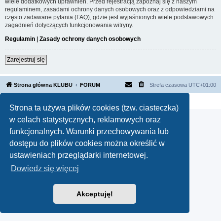
wiele dodatkowych uprawnień. Przed rejestracją zapoznaj się z naszym
regulaminem, zasadami ochrony danych osobowych oraz z odpowiedziami na
często zadawane pytania (FAQ), gdzie jest wyjaśnionych wiele podstawowych
zagadnień dotyczących funkcjonowania witryny.
Regulamin
|
Zasady ochrony danych osobowych
Zarejestruj się
Strona główna KLUBU
FORUM
Strefa czasowa
UTC+01:00
Technologię dostarcza
phpBB
® Forum Software © phpBB Limited
Polski pakiet językowy dostarcza
phpBB.pl
Strona ta używa plików cookies (tzw. ciasteczka)
w celach statystycznych, reklamowych oraz
funkcjonalnych. Warunki przechowywania lub
dostępu do plików cookies można określić w
ustawieniach przeglądarki internetowej.
Dowiedz się więcej
Akceptuję!