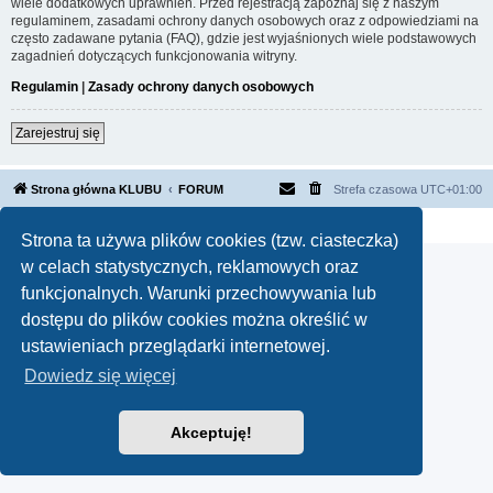
wiele dodatkowych uprawnień. Przed rejestracją zapoznaj się z naszym
regulaminem, zasadami ochrony danych osobowych oraz z odpowiedziami na
często zadawane pytania (FAQ), gdzie jest wyjaśnionych wiele podstawowych
zagadnień dotyczących funkcjonowania witryny.
Regulamin
|
Zasady ochrony danych osobowych
Zarejestruj się
Strona główna KLUBU
FORUM
Strefa czasowa
UTC+01:00
Technologię dostarcza
phpBB
® Forum Software © phpBB Limited
Polski pakiet językowy dostarcza
phpBB.pl
Strona ta używa plików cookies (tzw. ciasteczka)
w celach statystycznych, reklamowych oraz
funkcjonalnych. Warunki przechowywania lub
dostępu do plików cookies można określić w
ustawieniach przeglądarki internetowej.
Dowiedz się więcej
Akceptuję!