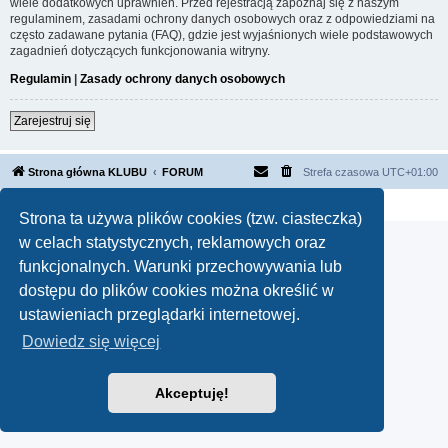
wiele dodatkowych uprawnień. Przed rejestracją zapoznaj się z naszym
regulaminem, zasadami ochrony danych osobowych oraz z odpowiedziami na
często zadawane pytania (FAQ), gdzie jest wyjaśnionych wiele podstawowych
zagadnień dotyczących funkcjonowania witryny.
Regulamin
|
Zasady ochrony danych osobowych
Zarejestruj się
Strona główna KLUBU
FORUM
Strefa czasowa
UTC+01:00
Technologię dostarcza
phpBB
® Forum Software © phpBB Limited
Polski pakiet językowy dostarcza
phpBB.pl
Strona ta używa plików cookies (tzw. ciasteczka)
w celach statystycznych, reklamowych oraz
funkcjonalnych. Warunki przechowywania lub
dostępu do plików cookies można określić w
ustawieniach przeglądarki internetowej.
Dowiedz się więcej
Akceptuję!