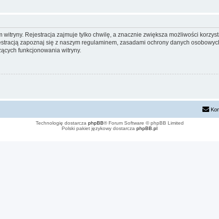
itryny. Rejestracja zajmuje tylko chwilę, a znacznie zwiększa możliwości korzyst
stracją zapoznaj się z naszym regulaminem, zasadami ochrony danych osobowych
ących funkcjonowania witryny.
Kon
Technologię dostarcza
phpBB
® Forum Software © phpBB Limited
Polski pakiet językowy dostarcza
phpBB.pl