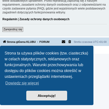
wiele dodatkowych uprawnień. Przed rejestracją zapoznaj się z naszym
regulaminem, zasadami ochrony danych osobowych oraz z odpowiedziami na
często zadawane pytania (FAQ), gdzie jest wyjaśnionych wiele podstawowych
zagadnień dotyczących funkcjonowania witryny.
Regulamin
|
Zasady ochrony danych osobowych
Zarejestruj się
Strona główna KLUBU
FORUM
Strefa czasowa
UTC+01:00
Technologię dostarcza
phpBB
® Forum Software © phpBB Limited
Polski pakiet językowy dostarcza
phpBB.pl
Strona ta używa plików cookies (tzw. ciasteczka)
w celach statystycznych, reklamowych oraz
funkcjonalnych. Warunki przechowywania lub
dostępu do plików cookies można określić w
ustawieniach przeglądarki internetowej.
Dowiedz się więcej
Akceptuję!