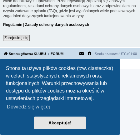
wiele dodatkowych uprawnień. Przed rejestracją zapoznaj się z naszym
regulaminem, zasadami ochrony danych osobowych oraz z odpowiedziami na
często zadawane pytania (FAQ), gdzie jest wyjaśnionych wiele podstawowych
zagadnień dotyczących funkcjonowania witryny.
Regulamin
|
Zasady ochrony danych osobowych
Zarejestruj się
Strona główna KLUBU
FORUM
Strefa czasowa
UTC+01:00
Technologię dostarcza
phpBB
® Forum Software © phpBB Limited
Polski pakiet językowy dostarcza
phpBB.pl
Strona ta używa plików cookies (tzw. ciasteczka)
w celach statystycznych, reklamowych oraz
funkcjonalnych. Warunki przechowywania lub
dostępu do plików cookies można określić w
ustawieniach przeglądarki internetowej.
Dowiedz się więcej
Akceptuję!