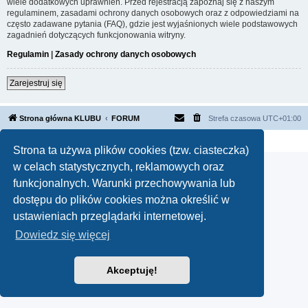
wiele dodatkowych uprawnień. Przed rejestracją zapoznaj się z naszym
regulaminem, zasadami ochrony danych osobowych oraz z odpowiedziami na
często zadawane pytania (FAQ), gdzie jest wyjaśnionych wiele podstawowych
zagadnień dotyczących funkcjonowania witryny.
Regulamin
|
Zasady ochrony danych osobowych
Zarejestruj się
Strona główna KLUBU
FORUM
Strefa czasowa
UTC+01:00
Technologię dostarcza
phpBB
® Forum Software © phpBB Limited
Polski pakiet językowy dostarcza
phpBB.pl
Strona ta używa plików cookies (tzw. ciasteczka)
w celach statystycznych, reklamowych oraz
funkcjonalnych. Warunki przechowywania lub
dostępu do plików cookies można określić w
ustawieniach przeglądarki internetowej.
Dowiedz się więcej
Akceptuję!