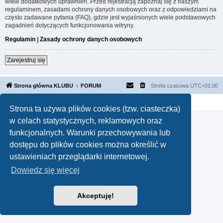
wiele dodatkowych uprawnień. Przed rejestracją zapoznaj się z naszym
regulaminem, zasadami ochrony danych osobowych oraz z odpowiedziami na
często zadawane pytania (FAQ), gdzie jest wyjaśnionych wiele podstawowych
zagadnień dotyczących funkcjonowania witryny.
Regulamin
|
Zasady ochrony danych osobowych
Zarejestruj się
Strona główna KLUBU
FORUM
Strefa czasowa
UTC+01:00
Technologię dostarcza
phpBB
® Forum Software © phpBB Limited
Polski pakiet językowy dostarcza
phpBB.pl
Strona ta używa plików cookies (tzw. ciasteczka)
w celach statystycznych, reklamowych oraz
funkcjonalnych. Warunki przechowywania lub
dostępu do plików cookies można określić w
ustawieniach przeglądarki internetowej.
Dowiedz się więcej
Akceptuję!