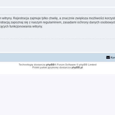
itryny. Rejestracja zajmuje tylko chwilę, a znacznie zwiększa możliwości korzyst
stracją zapoznaj się z naszym regulaminem, zasadami ochrony danych osobowych
ących funkcjonowania witryny.
Kon
Technologię dostarcza
phpBB
® Forum Software © phpBB Limited
Polski pakiet językowy dostarcza
phpBB.pl