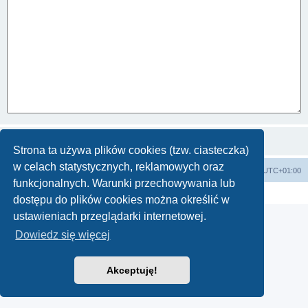
Strona ta używa plików cookies (tzw. ciasteczka)
w celach statystycznych, reklamowych oraz
Strona główna KLUBU
FORUM
Strefa czasowa
UTC+01:00
funkcjonalnych. Warunki przechowywania lub
Technologię dostarcza
phpBB
® Forum Software © phpBB Limited
Polski pakiet językowy dostarcza
phpBB.pl
dostępu do plików cookies można określić w
ustawieniach przeglądarki internetowej.
Dowiedz się więcej
Akceptuję!