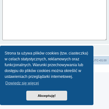
Strona ta używa plików cookies (tzw. ciasteczka)
w celach statystycznych, reklamowych oraz
Strona główna KLUBU
FORUM
Strefa czasowa
UTC+01:00
funkcjonalnych. Warunki przechowywania lub
Technologię dostarcza
phpBB
® Forum Software © phpBB Limited
Polski pakiet językowy dostarcza
phpBB.pl
dostępu do plików cookies można określić w
ustawieniach przeglądarki internetowej.
Dowiedz się więcej
Akceptuję!