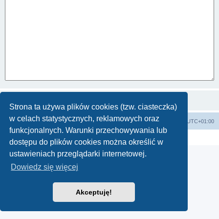
Strona ta używa plików cookies (tzw. ciasteczka)
w celach statystycznych, reklamowych oraz
Strona główna KLUBU
FORUM
Strefa czasowa
UTC+01:00
funkcjonalnych. Warunki przechowywania lub
Technologię dostarcza
phpBB
® Forum Software © phpBB Limited
Polski pakiet językowy dostarcza
phpBB.pl
dostępu do plików cookies można określić w
ustawieniach przeglądarki internetowej.
Dowiedz się więcej
Akceptuję!