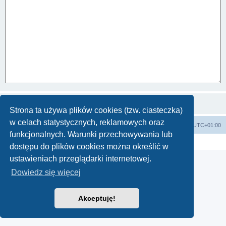
Strona ta używa plików cookies (tzw. ciasteczka)
w celach statystycznych, reklamowych oraz
Strona główna KLUBU
FORUM
Strefa czasowa
UTC+01:00
funkcjonalnych. Warunki przechowywania lub
Technologię dostarcza
phpBB
® Forum Software © phpBB Limited
Polski pakiet językowy dostarcza
phpBB.pl
dostępu do plików cookies można określić w
ustawieniach przeglądarki internetowej.
Dowiedz się więcej
Akceptuję!