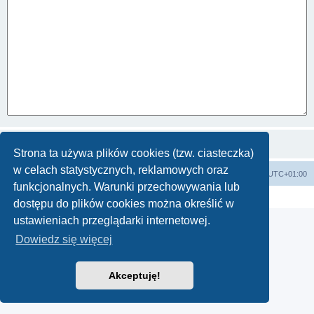
Strona ta używa plików cookies (tzw. ciasteczka)
w celach statystycznych, reklamowych oraz
Strona główna KLUBU
FORUM
Strefa czasowa
UTC+01:00
funkcjonalnych. Warunki przechowywania lub
Technologię dostarcza
phpBB
® Forum Software © phpBB Limited
Polski pakiet językowy dostarcza
phpBB.pl
dostępu do plików cookies można określić w
ustawieniach przeglądarki internetowej.
Dowiedz się więcej
Akceptuję!