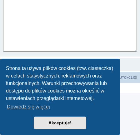
Strona ta używa plików cookies (tzw. ciasteczka)
w celach statystycznych, reklamowych oraz
Strona główna KLUBU
FORUM
Strefa czasowa
UTC+01:00
funkcjonalnych. Warunki przechowywania lub
Technologię dostarcza
phpBB
® Forum Software © phpBB Limited
Polski pakiet językowy dostarcza
phpBB.pl
dostępu do plików cookies można określić w
ustawieniach przeglądarki internetowej.
Dowiedz się więcej
Akceptuję!