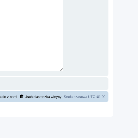
takt z nami
Usuń ciasteczka witryny
Strefa czasowa
UTC+01:00