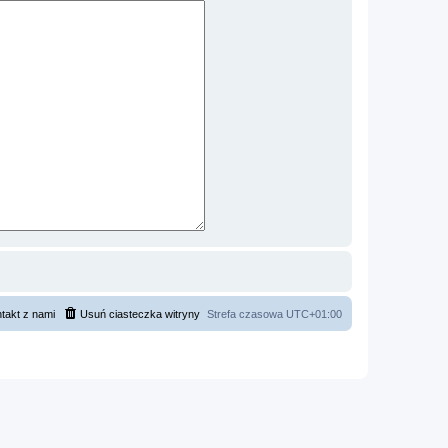
takt z nami
Usuń ciasteczka witryny
Strefa czasowa
UTC+01:00