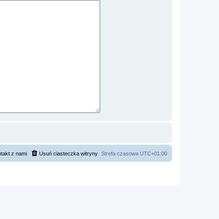
takt z nami
Usuń ciasteczka witryny
Strefa czasowa
UTC+01:00