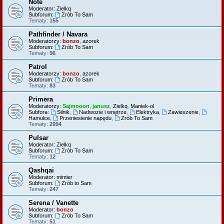
Note
Moderator:
Zielkq
Subforum:
Zrób To Sam
Tematy:
155
Pathfinder / Navara
Moderatorzy:
bonzo
,
azorek
Subforum:
Zrób To Sam
Tematy:
96
Patrol
Moderatorzy:
bonzo
,
azorek
Subforum:
Zrób To Sam
Tematy:
83
Primera
Moderatorzy:
Sajmooon
,
janusz
,
Zielkq
,
Maniek-ol
Subfora:
Silnik
,
Nadwozie i wnętrze
,
Elektryka
,
Zawieszenie
,
Hamulce
,
Przeniesienie napędu
,
Zrób To Sam
Tematy:
2994
Pulsar
Moderator:
Zielkq
Subforum:
Zrób To Sam
Tematy:
12
Qashqai
Moderator:
mimier
Subforum:
Zrób to Sam
Tematy:
247
Serena / Vanette
Moderator:
bonzo
Subforum:
Zrób To Sam
Tematy:
51