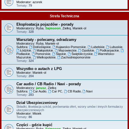
Moderator:
azorek
Tematy:
79
Strefa Techniczna
Eksploatacja pojazdów - porady
Moderatorzy:
Ryba
,
Sajmooon
,
Zielkq
,
Maniek-ol
Tematy:
328
Warsztaty - polecamy, odradzamy
Moderatorzy:
Ryba
,
Maniek-ol
Subfora:
Dolnośląskie
,
Kujawsko-Pomorskie
,
Lubelskie
,
Lubuskie
,
Łódzkie
,
Małopolskie
,
Mazowieckie
,
Opolskie
,
Podkarpackie
,
Podlaskie
,
Pomorskie
,
Śląskie
,
Świętokrzyskie
,
Warmińsko-
Mazurskie
,
Wielkopolskie
,
Zachodniopomorskie
Tematy:
324
Wszystko o autach z LPG
Moderator:
Maniek-ol
Tematy:
204
Car audio / CB Radio / Navi - porady
Moderatorzy:
janusz
,
Zielkq
Subfora:
Car Audio
,
Car PC
,
CB Radio
,
Navi
Tematy:
283
Dział Ubezpieczeniowy
Składki, likwidacja szkód, porównania ofert, wzory umów i innych formularzy
ubezpieczeniowych
Moderator:
Misiek
Tematy:
86
Części - gdzie kupić
Moderatorzy:
Ryba
,
Sajmooon
,
Zielkq
,
Maniek-ol