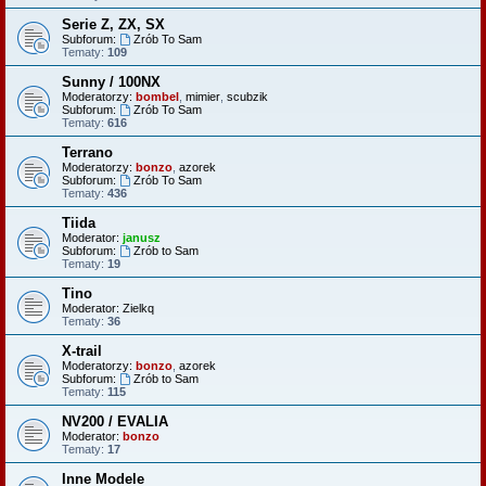
Serie Z, ZX, SX
Subforum:
Zrób To Sam
Tematy:
109
Sunny / 100NX
Moderatorzy:
bombel
,
mimier
,
scubzik
Subforum:
Zrób To Sam
Tematy:
616
Terrano
Moderatorzy:
bonzo
,
azorek
Subforum:
Zrób To Sam
Tematy:
436
Tiida
Moderator:
janusz
Subforum:
Zrób to Sam
Tematy:
19
Tino
Moderator:
Zielkq
Tematy:
36
X-trail
Moderatorzy:
bonzo
,
azorek
Subforum:
Zrób to Sam
Tematy:
115
NV200 / EVALIA
Moderator:
bonzo
Tematy:
17
Inne Modele