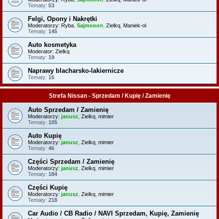
Tematy:
53
Felgi, Opony i Nakrętki
Moderatorzy:
Ryba
,
Sajmooon
,
Zielkq
,
Maniek-ol
Tematy:
145
Auto kosmetyka
Moderator:
Zielkq
Tematy:
19
Naprawy blacharsko-lakiernicze
Tematy:
15
Strefa Nissan - Sprzedam / Kupię / Zamienię
Auto Sprzedam / Zamienię
Moderatorzy:
janusz
,
Zielkq
,
mimier
Tematy:
105
Auto Kupię
Moderatorzy:
janusz
,
Zielkq
,
mimier
Tematy:
46
Części Sprzedam / Zamienię
Moderatorzy:
janusz
,
Zielkq
,
mimier
Tematy:
184
Części Kupię
Moderatorzy:
janusz
,
Zielkq
,
mimier
Tematy:
218
Car Audio / CB Radio / NAVI Sprzedam, Kupię, Zamienię