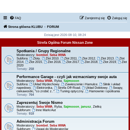
FORUM NISSAN ZONE
FAQ
Zarejestruj się
Zaloguj się
Strona główna KLUBU
FORUM
Dzisiaj jest 2026-08-10, 08:24
Strefa Ogólna Forum Nissan Zone
Spotkania / Grupy Regionalne
Moderatorzy:
bombel
,
Seba WWA
Subfora:
Zloty
,
Zlot 2010
,
Zlot 2011
,
Zlot 2012
,
Zlot 2013
,
Zlot
2014
,
Zlot 2015
,
Zlot 2016
,
Zlot 2017
,
Zlot 2018
,
Zlot 2019
,
Zlot
2020
Tematy:
258
Performance Garage - czyli jak wzmacniamy swoje auta
Moderatorzy:
Seba WWA
,
Ryba
,
Sajmooon
Subfora:
Układ Wydechowy
,
Zawieszenie i Hamulce
,
Silnik i układ
napedowy
,
Elektronika
,
Strefa Off-Road
,
Układ Dolotowy
,
Swapy,
ciekawostki, "co zrobić z.."
,
Tuning optyczny
,
Hamownie i spotkania
Tematy:
764
Zaprezentuj Swoje Nismo
Moderatorzy:
Seba WWA
,
Ryba
,
Sajmooon
,
janusz
,
Zielkq
Subforum:
Inne Marki Aut
Tematy:
918
Administracja Forum
Moderatorzy:
bombel
,
Seba WWA
Subforum:
Uwagi do Moderatorów