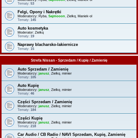
Tematy:
53
Felgi, Opony i Nakrętki
Moderatorzy:
Ryba
,
Sajmooon
,
Zielkq
,
Maniek-ol
Tematy:
145
Auto kosmetyka
Moderator:
Zielkq
Tematy:
19
Naprawy blacharsko-lakiernicze
Tematy:
15
Strefa Nissan - Sprzedam / Kupię / Zamienię
Auto Sprzedam / Zamienię
Moderatorzy:
janusz
,
Zielkq
,
mimier
Tematy:
105
Auto Kupię
Moderatorzy:
janusz
,
Zielkq
,
mimier
Tematy:
46
Części Sprzedam / Zamienię
Moderatorzy:
janusz
,
Zielkq
,
mimier
Tematy:
184
Części Kupię
Moderatorzy:
janusz
,
Zielkq
,
mimier
Tematy:
218
Car Audio / CB Radio / NAVI Sprzedam, Kupię, Zamienię