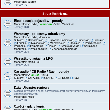
Moderator:
azorek
Tematy:
79
Strefa Techniczna
Eksploatacja pojazdów - porady
Moderatorzy:
Ryba
,
Sajmooon
,
Zielkq
,
Maniek-ol
Tematy:
328
Warsztaty - polecamy, odradzamy
Moderatorzy:
Ryba
,
Maniek-ol
Subfora:
Dolnośląskie
,
Kujawsko-Pomorskie
,
Lubelskie
,
Lubuskie
,
Łódzkie
,
Małopolskie
,
Mazowieckie
,
Opolskie
,
Podkarpackie
,
Podlaskie
,
Pomorskie
,
Śląskie
,
Świętokrzyskie
,
Warmińsko-
Mazurskie
,
Wielkopolskie
,
Zachodniopomorskie
Tematy:
324
Wszystko o autach z LPG
Moderator:
Maniek-ol
Tematy:
204
Car audio / CB Radio / Navi - porady
Moderatorzy:
janusz
,
Zielkq
Subfora:
Car Audio
,
Car PC
,
CB Radio
,
Navi
Tematy:
283
Dział Ubezpieczeniowy
Składki, likwidacja szkód, porównania ofert, wzory umów i innych formularzy
ubezpieczeniowych
Moderator:
Misiek
Tematy:
86
Części - gdzie kupić
Moderatorzy:
Ryba
,
Sajmooon
,
Zielkq
,
Maniek-ol