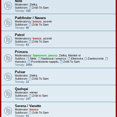
Note
Moderator:
Zielkq
Subforum:
Zrób To Sam
Tematy:
155
Pathfinder / Navara
Moderatorzy:
bonzo
,
azorek
Subforum:
Zrób To Sam
Tematy:
96
Patrol
Moderatorzy:
bonzo
,
azorek
Subforum:
Zrób To Sam
Tematy:
83
Primera
Moderatorzy:
Sajmooon
,
janusz
,
Zielkq
,
Maniek-ol
Subfora:
Silnik
,
Nadwozie i wnętrze
,
Elektryka
,
Zawieszenie
,
Hamulce
,
Przeniesienie napędu
,
Zrób To Sam
Tematy:
2994
Pulsar
Moderator:
Zielkq
Subforum:
Zrób To Sam
Tematy:
12
Qashqai
Moderator:
mimier
Subforum:
Zrób to Sam
Tematy:
247
Serena / Vanette
Moderator:
bonzo
Subforum:
Zrób To Sam
Tematy:
51