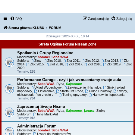
FORUM NISSAN ZONE
FAQ
Zarejestruj się
Zaloguj się
Strona główna KLUBU
FORUM
Dzisiaj jest 2026-08-06, 18:14
Strefa Ogólna Forum Nissan Zone
Spotkania / Grupy Regionalne
Moderatorzy:
bombel
,
Seba WWA
Subfora:
Zloty
,
Zlot 2010
,
Zlot 2011
,
Zlot 2012
,
Zlot 2013
,
Zlot
2014
,
Zlot 2015
,
Zlot 2016
,
Zlot 2017
,
Zlot 2018
,
Zlot 2019
,
Zlot
2020
Tematy:
258
Performance Garage - czyli jak wzmacniamy swoje auta
Moderatorzy:
Seba WWA
,
Ryba
,
Sajmooon
Subfora:
Układ Wydechowy
,
Zawieszenie i Hamulce
,
Silnik i układ
napedowy
,
Elektronika
,
Strefa Off-Road
,
Układ Dolotowy
,
Swapy,
ciekawostki, "co zrobić z.."
,
Tuning optyczny
,
Hamownie i spotkania
Tematy:
764
Zaprezentuj Swoje Nismo
Moderatorzy:
Seba WWA
,
Ryba
,
Sajmooon
,
janusz
,
Zielkq
Subforum:
Inne Marki Aut
Tematy:
918
Administracja Forum
Moderatorzy:
bombel
,
Seba WWA
Subforum:
Uwagi do Moderatorów