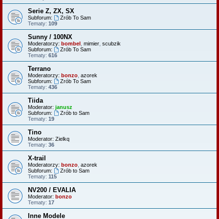
Serie Z, ZX, SX
Subforum:
Zrób To Sam
Tematy:
109
Sunny / 100NX
Moderatorzy:
bombel
,
mimier
,
scubzik
Subforum:
Zrób To Sam
Tematy:
616
Terrano
Moderatorzy:
bonzo
,
azorek
Subforum:
Zrób To Sam
Tematy:
436
Tiida
Moderator:
janusz
Subforum:
Zrób to Sam
Tematy:
19
Tino
Moderator:
Zielkq
Tematy:
36
X-trail
Moderatorzy:
bonzo
,
azorek
Subforum:
Zrób to Sam
Tematy:
115
NV200 / EVALIA
Moderator:
bonzo
Tematy:
17
Inne Modele