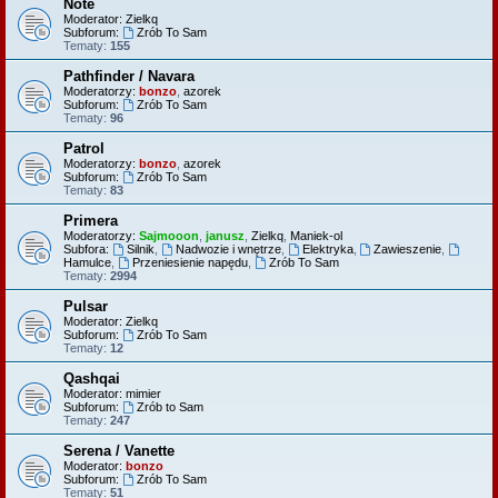
Note
Moderator:
Zielkq
Subforum:
Zrób To Sam
Tematy:
155
Pathfinder / Navara
Moderatorzy:
bonzo
,
azorek
Subforum:
Zrób To Sam
Tematy:
96
Patrol
Moderatorzy:
bonzo
,
azorek
Subforum:
Zrób To Sam
Tematy:
83
Primera
Moderatorzy:
Sajmooon
,
janusz
,
Zielkq
,
Maniek-ol
Subfora:
Silnik
,
Nadwozie i wnętrze
,
Elektryka
,
Zawieszenie
,
Hamulce
,
Przeniesienie napędu
,
Zrób To Sam
Tematy:
2994
Pulsar
Moderator:
Zielkq
Subforum:
Zrób To Sam
Tematy:
12
Qashqai
Moderator:
mimier
Subforum:
Zrób to Sam
Tematy:
247
Serena / Vanette
Moderator:
bonzo
Subforum:
Zrób To Sam
Tematy:
51