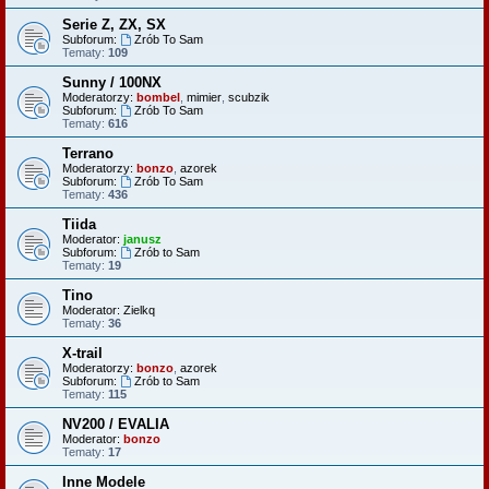
Serie Z, ZX, SX
Subforum:
Zrób To Sam
Tematy:
109
Sunny / 100NX
Moderatorzy:
bombel
,
mimier
,
scubzik
Subforum:
Zrób To Sam
Tematy:
616
Terrano
Moderatorzy:
bonzo
,
azorek
Subforum:
Zrób To Sam
Tematy:
436
Tiida
Moderator:
janusz
Subforum:
Zrób to Sam
Tematy:
19
Tino
Moderator:
Zielkq
Tematy:
36
X-trail
Moderatorzy:
bonzo
,
azorek
Subforum:
Zrób to Sam
Tematy:
115
NV200 / EVALIA
Moderator:
bonzo
Tematy:
17
Inne Modele