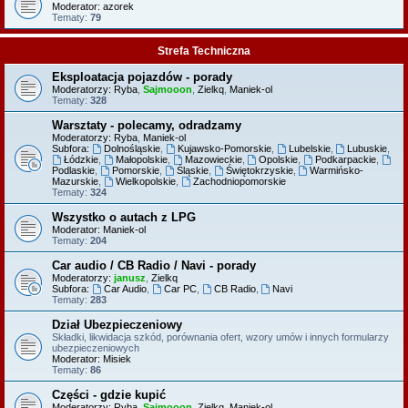
Moderator:
azorek
Tematy:
79
Strefa Techniczna
Eksploatacja pojazdów - porady
Moderatorzy:
Ryba
,
Sajmooon
,
Zielkq
,
Maniek-ol
Tematy:
328
Warsztaty - polecamy, odradzamy
Moderatorzy:
Ryba
,
Maniek-ol
Subfora:
Dolnośląskie
,
Kujawsko-Pomorskie
,
Lubelskie
,
Lubuskie
,
Łódzkie
,
Małopolskie
,
Mazowieckie
,
Opolskie
,
Podkarpackie
,
Podlaskie
,
Pomorskie
,
Śląskie
,
Świętokrzyskie
,
Warmińsko-
Mazurskie
,
Wielkopolskie
,
Zachodniopomorskie
Tematy:
324
Wszystko o autach z LPG
Moderator:
Maniek-ol
Tematy:
204
Car audio / CB Radio / Navi - porady
Moderatorzy:
janusz
,
Zielkq
Subfora:
Car Audio
,
Car PC
,
CB Radio
,
Navi
Tematy:
283
Dział Ubezpieczeniowy
Składki, likwidacja szkód, porównania ofert, wzory umów i innych formularzy
ubezpieczeniowych
Moderator:
Misiek
Tematy:
86
Części - gdzie kupić
Moderatorzy:
Ryba
,
Sajmooon
,
Zielkq
,
Maniek-ol