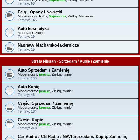
Tematy:
53
Felgi, Opony i Nakrętki
Moderatorzy:
Ryba
,
Sajmooon
,
Zielkq
,
Maniek-ol
Tematy:
145
Auto kosmetyka
Moderator:
Zielkq
Tematy:
19
Naprawy blacharsko-lakiernicze
Tematy:
15
Strefa Nissan - Sprzedam / Kupię / Zamienię
Auto Sprzedam / Zamienię
Moderatorzy:
janusz
,
Zielkq
,
mimier
Tematy:
105
Auto Kupię
Moderatorzy:
janusz
,
Zielkq
,
mimier
Tematy:
46
Części Sprzedam / Zamienię
Moderatorzy:
janusz
,
Zielkq
,
mimier
Tematy:
184
Części Kupię
Moderatorzy:
janusz
,
Zielkq
,
mimier
Tematy:
218
Car Audio / CB Radio / NAVI Sprzedam, Kupię, Zamienię