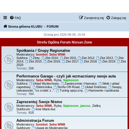
FORUM NISSAN ZONE
FAQ
Zarejestruj się
Zaloguj się
Strona główna KLUBU
FORUM
Dzisiaj jest 2026-08-06, 15:04
Strefa Ogólna Forum Nissan Zone
Spotkania / Grupy Regionalne
Moderatorzy:
bombel
,
Seba WWA
Subfora:
Zloty
,
Zlot 2010
,
Zlot 2011
,
Zlot 2012
,
Zlot 2013
,
Zlot
2014
,
Zlot 2015
,
Zlot 2016
,
Zlot 2017
,
Zlot 2018
,
Zlot 2019
,
Zlot
2020
Tematy:
258
Performance Garage - czyli jak wzmacniamy swoje auta
Moderatorzy:
Seba WWA
,
Ryba
,
Sajmooon
Subfora:
Układ Wydechowy
,
Zawieszenie i Hamulce
,
Silnik i układ
napedowy
,
Elektronika
,
Strefa Off-Road
,
Układ Dolotowy
,
Swapy,
ciekawostki, "co zrobić z.."
,
Tuning optyczny
,
Hamownie i spotkania
Tematy:
764
Zaprezentuj Swoje Nismo
Moderatorzy:
Seba WWA
,
Ryba
,
Sajmooon
,
janusz
,
Zielkq
Subforum:
Inne Marki Aut
Tematy:
918
Administracja Forum
Moderatorzy:
bombel
,
Seba WWA
Subforum:
Uwagi do Moderatorów