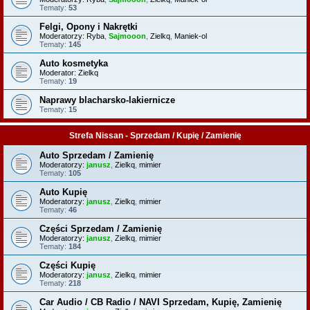
Tematy:
53
Felgi, Opony i Nakrętki
Moderatorzy:
Ryba
,
Sajmooon
,
Zielkq
,
Maniek-ol
Tematy:
145
Auto kosmetyka
Moderator:
Zielkq
Tematy:
19
Naprawy blacharsko-lakiernicze
Tematy:
15
Strefa Nissan - Sprzedam / Kupię / Zamienię
Auto Sprzedam / Zamienię
Moderatorzy:
janusz
,
Zielkq
,
mimier
Tematy:
105
Auto Kupię
Moderatorzy:
janusz
,
Zielkq
,
mimier
Tematy:
46
Części Sprzedam / Zamienię
Moderatorzy:
janusz
,
Zielkq
,
mimier
Tematy:
184
Części Kupię
Moderatorzy:
janusz
,
Zielkq
,
mimier
Tematy:
218
Car Audio / CB Radio / NAVI Sprzedam, Kupię, Zamienię