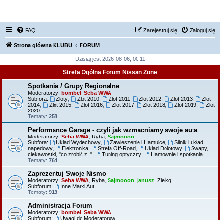
FORUM NISSAN ZONE
FAQ
Zarejestruj się
Zaloguj się
Strona główna KLUBU
FORUM
Dzisiaj jest 2026-08-06, 00:11
Strefa Ogólna Forum Nissan Zone
Spotkania / Grupy Regionalne
Moderatorzy:
bombel
,
Seba WWA
Subfora:
Zloty
,
Zlot 2010
,
Zlot 2011
,
Zlot 2012
,
Zlot 2013
,
Zlot
2014
,
Zlot 2015
,
Zlot 2016
,
Zlot 2017
,
Zlot 2018
,
Zlot 2019
,
Zlot
2020
Tematy:
258
Performance Garage - czyli jak wzmacniamy swoje auta
Moderatorzy:
Seba WWA
,
Ryba
,
Sajmooon
Subfora:
Układ Wydechowy
,
Zawieszenie i Hamulce
,
Silnik i układ
napedowy
,
Elektronika
,
Strefa Off-Road
,
Układ Dolotowy
,
Swapy,
ciekawostki, "co zrobić z.."
,
Tuning optyczny
,
Hamownie i spotkania
Tematy:
764
Zaprezentuj Swoje Nismo
Moderatorzy:
Seba WWA
,
Ryba
,
Sajmooon
,
janusz
,
Zielkq
Subforum:
Inne Marki Aut
Tematy:
918
Administracja Forum
Moderatorzy:
bombel
,
Seba WWA
Subforum:
Uwagi do Moderatorów