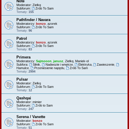
Note
Moderator:
Zielkq
Subforum:
Zrób To Sam
Tematy:
155
Pathfinder / Navara
Moderatorzy:
bonzo
,
azorek
Subforum:
Zrób To Sam
Tematy:
96
Patrol
Moderatorzy:
bonzo
,
azorek
Subforum:
Zrób To Sam
Tematy:
83
Primera
Moderatorzy:
Sajmooon
,
janusz
,
Zielkq
,
Maniek-ol
Subfora:
Silnik
,
Nadwozie i wnętrze
,
Elektryka
,
Zawieszenie
,
Hamulce
,
Przeniesienie napędu
,
Zrób To Sam
Tematy:
2994
Pulsar
Moderator:
Zielkq
Subforum:
Zrób To Sam
Tematy:
12
Qashqai
Moderator:
mimier
Subforum:
Zrób to Sam
Tematy:
247
Serena / Vanette
Moderator:
bonzo
Subforum:
Zrób To Sam
Tematy:
51