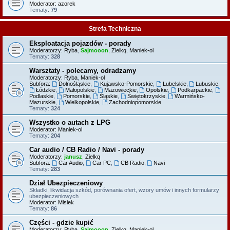
Moderator:
azorek
Tematy:
79
Strefa Techniczna
Eksploatacja pojazdów - porady
Moderatorzy:
Ryba
,
Sajmooon
,
Zielkq
,
Maniek-ol
Tematy:
328
Warsztaty - polecamy, odradzamy
Moderatorzy:
Ryba
,
Maniek-ol
Subfora:
Dolnośląskie
,
Kujawsko-Pomorskie
,
Lubelskie
,
Lubuskie
,
Łódzkie
,
Małopolskie
,
Mazowieckie
,
Opolskie
,
Podkarpackie
,
Podlaskie
,
Pomorskie
,
Śląskie
,
Świętokrzyskie
,
Warmińsko-
Mazurskie
,
Wielkopolskie
,
Zachodniopomorskie
Tematy:
324
Wszystko o autach z LPG
Moderator:
Maniek-ol
Tematy:
204
Car audio / CB Radio / Navi - porady
Moderatorzy:
janusz
,
Zielkq
Subfora:
Car Audio
,
Car PC
,
CB Radio
,
Navi
Tematy:
283
Dział Ubezpieczeniowy
Składki, likwidacja szkód, porównania ofert, wzory umów i innych formularzy
ubezpieczeniowych
Moderator:
Misiek
Tematy:
86
Części - gdzie kupić
Moderatorzy:
Ryba
,
Sajmooon
,
Zielkq
,
Maniek-ol