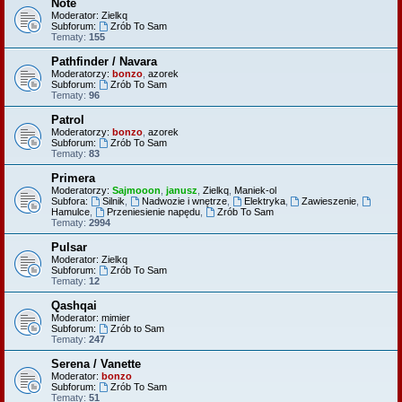
Note
Moderator:
Zielkq
Subforum:
Zrób To Sam
Tematy:
155
Pathfinder / Navara
Moderatorzy:
bonzo
,
azorek
Subforum:
Zrób To Sam
Tematy:
96
Patrol
Moderatorzy:
bonzo
,
azorek
Subforum:
Zrób To Sam
Tematy:
83
Primera
Moderatorzy:
Sajmooon
,
janusz
,
Zielkq
,
Maniek-ol
Subfora:
Silnik
,
Nadwozie i wnętrze
,
Elektryka
,
Zawieszenie
,
Hamulce
,
Przeniesienie napędu
,
Zrób To Sam
Tematy:
2994
Pulsar
Moderator:
Zielkq
Subforum:
Zrób To Sam
Tematy:
12
Qashqai
Moderator:
mimier
Subforum:
Zrób to Sam
Tematy:
247
Serena / Vanette
Moderator:
bonzo
Subforum:
Zrób To Sam
Tematy:
51