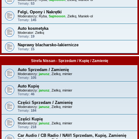
Tematy:
53
Felgi, Opony i Nakrętki
Moderatorzy:
Ryba
,
Sajmooon
,
Zielkq
,
Maniek-ol
Tematy:
145
Auto kosmetyka
Moderator:
Zielkq
Tematy:
19
Naprawy blacharsko-lakiernicze
Tematy:
15
Strefa Nissan - Sprzedam / Kupię / Zamienię
Auto Sprzedam / Zamienię
Moderatorzy:
janusz
,
Zielkq
,
mimier
Tematy:
105
Auto Kupię
Moderatorzy:
janusz
,
Zielkq
,
mimier
Tematy:
46
Części Sprzedam / Zamienię
Moderatorzy:
janusz
,
Zielkq
,
mimier
Tematy:
184
Części Kupię
Moderatorzy:
janusz
,
Zielkq
,
mimier
Tematy:
218
Car Audio / CB Radio / NAVI Sprzedam, Kupię, Zamienię