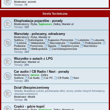
Moderator:
azorek
Tematy:
79
Strefa Techniczna
Eksploatacja pojazdów - porady
Moderatorzy:
Ryba
,
Sajmooon
,
Zielkq
,
Maniek-ol
Tematy:
328
Warsztaty - polecamy, odradzamy
Moderatorzy:
Ryba
,
Maniek-ol
Subfora:
Dolnośląskie
,
Kujawsko-Pomorskie
,
Lubelskie
,
Lubuskie
,
Łódzkie
,
Małopolskie
,
Mazowieckie
,
Opolskie
,
Podkarpackie
,
Podlaskie
,
Pomorskie
,
Śląskie
,
Świętokrzyskie
,
Warmińsko-
Mazurskie
,
Wielkopolskie
,
Zachodniopomorskie
Tematy:
324
Wszystko o autach z LPG
Moderator:
Maniek-ol
Tematy:
204
Car audio / CB Radio / Navi - porady
Moderatorzy:
janusz
,
Zielkq
Subfora:
Car Audio
,
Car PC
,
CB Radio
,
Navi
Tematy:
283
Dział Ubezpieczeniowy
Składki, likwidacja szkód, porównania ofert, wzory umów i innych formularzy
ubezpieczeniowych
Moderator:
Misiek
Tematy:
86
Części - gdzie kupić
Moderatorzy:
Ryba
,
Sajmooon
,
Zielkq
,
Maniek-ol