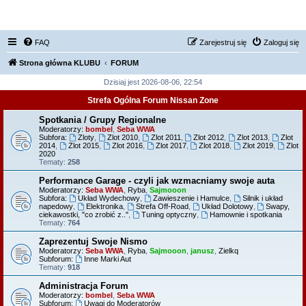
FORUM NISSAN ZONE
FAQ
Zarejestruj się
Zaloguj się
Strona główna KLUBU
FORUM
Dzisiaj jest 2026-08-06, 22:54
Strefa Ogólna Forum Nissan Zone
Spotkania / Grupy Regionalne
Moderatorzy:
bombel
,
Seba WWA
Subfora:
Zloty
,
Zlot 2010
,
Zlot 2011
,
Zlot 2012
,
Zlot 2013
,
Zlot
2014
,
Zlot 2015
,
Zlot 2016
,
Zlot 2017
,
Zlot 2018
,
Zlot 2019
,
Zlot
2020
Tematy:
258
Performance Garage - czyli jak wzmacniamy swoje auta
Moderatorzy:
Seba WWA
,
Ryba
,
Sajmooon
Subfora:
Układ Wydechowy
,
Zawieszenie i Hamulce
,
Silnik i układ
napedowy
,
Elektronika
,
Strefa Off-Road
,
Układ Dolotowy
,
Swapy,
ciekawostki, "co zrobić z.."
,
Tuning optyczny
,
Hamownie i spotkania
Tematy:
764
Zaprezentuj Swoje Nismo
Moderatorzy:
Seba WWA
,
Ryba
,
Sajmooon
,
janusz
,
Zielkq
Subforum:
Inne Marki Aut
Tematy:
918
Administracja Forum
Moderatorzy:
bombel
,
Seba WWA
Subforum:
Uwagi do Moderatorów