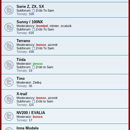
Serie Z, ZX, SX
Subforum:
Zrób To Sam
Tematy:
109
Sunny / 100NX
Moderatorzy:
bombel
,
mimier
,
scubzik
Subforum:
Zrób To Sam
Tematy:
616
Terrano
Moderatorzy:
bonzo
,
azorek
Subforum:
Zrób To Sam
Tematy:
436
Tiida
Moderator:
janusz
Subforum:
Zrób to Sam
Tematy:
19
Tino
Moderator:
Zielkq
Tematy:
36
X-trail
Moderatorzy:
bonzo
,
azorek
Subforum:
Zrób to Sam
Tematy:
115
NV200 / EVALIA
Moderator:
bonzo
Tematy:
17
Inne Modele