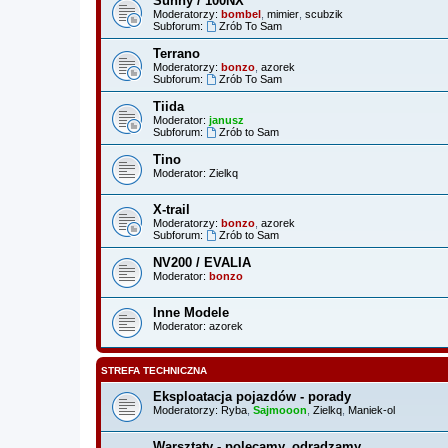
Sunny / 100NX
Moderatorzy:
bombel
,
mimier
,
scubzik
Subforum:
Zrób To Sam
Terrano
Moderatorzy:
bonzo
,
azorek
Subforum:
Zrób To Sam
Tiida
Moderator:
janusz
Subforum:
Zrób to Sam
Tino
Moderator:
Zielkq
X-trail
Moderatorzy:
bonzo
,
azorek
Subforum:
Zrób to Sam
NV200 / EVALIA
Moderator:
bonzo
Inne Modele
Moderator:
azorek
STREFA TECHNICZNA
Eksploatacja pojazdów - porady
Moderatorzy:
Ryba
,
Sajmooon
,
Zielkq
,
Maniek-ol
Warsztaty - polecamy, odradzamy