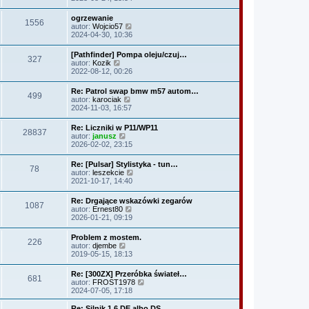
t
s
ś
z
n
l
t
w
y
o
ogrzewanie
n
1556
i
p
w
W
autor:
Wojcio57
a
e
o
s
y
2024-04-30, 10:36
j
t
s
z
ś
n
l
t
y
w
o
[Pathfinder] Pompa oleju/czuj…
n
p
327
i
w
W
autor:
Kozik
a
o
e
s
y
2022-08-12, 00:26
j
s
t
z
ś
n
t
l
y
w
o
Re: Patrol swap bmw m57 autom…
n
p
499
i
w
W
autor:
karociak
a
o
e
s
y
2024-11-03, 16:57
j
s
t
z
ś
n
t
l
y
w
o
Re: Liczniki w P11/WP11
n
p
28837
i
w
W
autor:
janusz
a
o
e
s
y
2026-02-02, 23:15
j
s
t
z
ś
n
t
l
y
w
o
Re: [Pulsar] Stylistyka - tun…
n
p
78
i
w
W
autor:
leszekcie
a
o
e
s
y
2021-10-17, 14:40
j
s
t
z
ś
n
t
l
y
w
o
Re: Drgające wskazówki zegarów
n
p
1087
i
w
W
autor:
Ernest80
a
o
e
s
y
2026-01-21, 09:19
j
s
t
z
ś
n
t
l
y
w
o
Problem z mostem.
n
p
226
i
w
W
autor:
djembe
a
o
e
s
y
2019-05-15, 18:13
j
s
t
z
ś
n
t
l
y
w
o
Re: [300ZX] Przeróbka świateł…
n
p
681
i
w
W
autor:
FROST1978
a
o
e
s
y
2024-07-05, 17:18
j
s
t
z
ś
n
t
l
y
w
o
Re: Silnik 1.6 DE albo DS