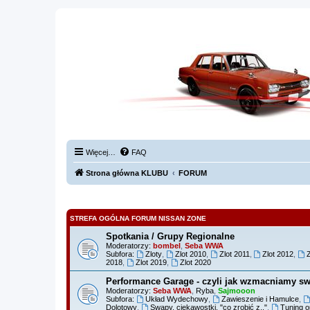
Więcej…
FAQ
Strona główna KLUBU
FORUM
STREFA OGÓLNA FORUM NISSAN ZONE
Spotkania / Grupy Regionalne
Moderatorzy:
bombel
,
Seba WWA
Subfora:
Zloty
,
Zlot 2010
,
Zlot 2011
,
Zlot 2012
,
2018
,
Zlot 2019
,
Zlot 2020
Performance Garage - czyli jak wzmacniamy sw
Moderatorzy:
Seba WWA
,
Ryba
,
Sajmooon
Subfora:
Układ Wydechowy
,
Zawieszenie i Hamulce
,
Dolotowy
,
Swapy, ciekawostki, "co zrobić z.."
,
Tuning o