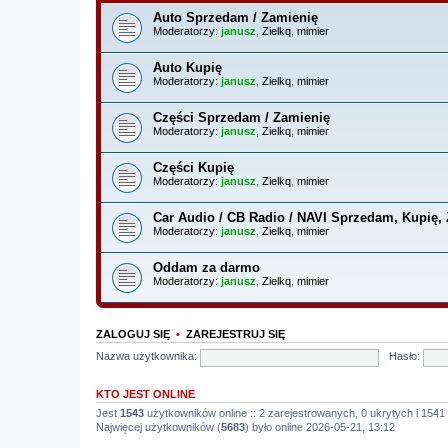
Auto Sprzedam / Zamienię
Moderatorzy:
janusz
,
Zielkq
,
mimier
Auto Kupię
Moderatorzy:
janusz
,
Zielkq
,
mimier
Części Sprzedam / Zamienię
Moderatorzy:
janusz
,
Zielkq
,
mimier
Części Kupię
Moderatorzy:
janusz
,
Zielkq
,
mimier
Car Audio / CB Radio / NAVI Sprzedam, Kupię,
Moderatorzy:
janusz
,
Zielkq
,
mimier
Oddam za darmo
Moderatorzy:
janusz
,
Zielkq
,
mimier
ZALOGUJ SIĘ
•
ZAREJESTRUJ SIĘ
Nazwa użytkownika:
Hasło:
KTO JEST ONLINE
Jest
1543
użytkowników online :: 2 zarejestrowanych, 0 ukrytych i 1541
Najwięcej użytkowników (
5683
) było online 2026-05-21, 13:12