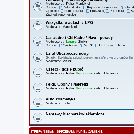
Moderatorzy:
Ryba
,
Maniek-ol
Subfora:
Dolnośląskie
,
Kujawsko-Pomorskie
,
Lubels
Opolskie
,
Podkarpackie
,
Podlaskie
,
Pomorskie
,
Śl
Zachodniopomorskie
Wszystko o autach z LPG
Moderator:
Maniek-ol
Car audio / CB Radio / Navi - porady
Moderatorzy:
janusz
,
Zielkq
Subfora:
Car Audio
,
Car PC
,
CB Radio
,
Navi
Dział Ubezpieczeniowy
Składki, likwidacja szkód, porównania ofert, wzory umów i 
Moderator:
Misiek
Części - gdzie kupić
Moderatorzy:
Ryba
,
Sajmooon
,
Zielkq
,
Maniek-ol
Felgi, Opony i Nakrętki
Moderatorzy:
Ryba
,
Sajmooon
,
Zielkq
,
Maniek-ol
Auto kosmetyka
Moderator:
Zielkq
Naprawy blacharsko-lakiernicze
STREFA NISSAN - SPRZEDAM / KUPIĘ / ZAMIENIĘ