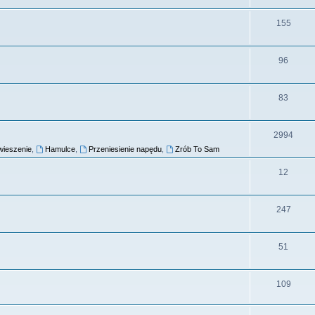
155
96
83
2994
wieszenie
,
Hamulce
,
Przeniesienie napędu
,
Zrób To Sam
12
247
51
109