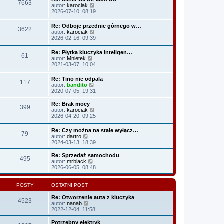
n
7663
p
i
W
w
autor:
karociak
a
o
e
y
s
2026-07-10, 08:19
j
s
t
ś
z
n
t
l
w
y
o
Re: Odboje przednie górnego w…
n
3622
i
p
w
W
autor:
karociak
a
e
o
s
y
2026-02-16, 09:39
j
t
s
z
ś
n
l
t
y
w
o
Re: Płytka kluczyka inteligen…
n
61
p
i
W
w
autor:
Mnietek
a
o
e
y
s
2021-03-07, 10:04
j
s
t
ś
z
n
t
l
w
y
o
Re: Tino nie odpala
n
117
i
p
w
W
autor:
bandito
a
e
o
s
y
2020-07-05, 19:31
j
t
s
z
ś
n
l
t
y
w
o
Re: Brak mocy
n
399
p
i
w
W
autor:
karociak
a
o
e
s
y
2026-04-20, 09:25
j
s
t
z
ś
n
t
l
y
w
o
Re: Czy można na stałe wyłącz…
n
79
p
i
W
w
autor:
dartro
a
o
e
y
s
2024-03-13, 18:39
j
s
t
ś
z
n
t
l
w
y
Re: Sprzedaż samochodu
o
n
495
i
p
W
autor:
mrblack
w
a
e
o
y
2026-06-05, 08:48
s
j
t
s
ś
z
n
l
t
w
y
o
n
i
POSTY
OSTATNI POST
p
w
a
e
o
s
j
t
Re: Otworzenie auta z kluczyka
s
z
4523
n
W
l
autor:
nanab
t
y
o
y
n
2022-12-04, 11:58
p
w
ś
a
o
s
w
j
Potrzebny elektryk
s