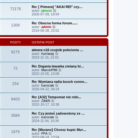
w
a
i
Re: [ Primera] "AKAI REI" czy…
j
72176
e
W
autor:
janusz
n
t
y
2026-07-09, 19:54
o
l
ś
w
n
w
s
Re: Obecna forma forum......
a
1309
i
z
W
autor:
admin
j
e
y
y
2019-06-28, 23:52
n
t
p
ś
o
l
o
w
w
n
s
i
s
POSTY
OSTATNI POST
a
t
e
z
j
t
y
almera n16 czujnik położenia …
n
9275
l
p
W
autor:
hurriway
o
n
o
y
2023-11-15, 22:01
w
a
s
ś
s
j
t
w
z
Re: Drgania lewarka zmiany bi…
n
72
i
y
W
autor:
MarcinP86
o
e
p
y
2022-10-05, 13:08
w
t
o
ś
s
l
s
w
Re: Wymiana radia bosch conne…
z
n
254
t
i
W
autor:
karociak
y
a
e
y
2026-04-22, 09:24
p
j
t
ś
o
n
l
w
s
Re: [A32] Tempomat nie robi...
o
9403
n
i
W
t
autor:
Zibi05
w
a
e
y
2022-10-17, 10:38
s
j
t
ś
z
n
l
w
y
Re: Czy jesteś zadowolony ze …
o
n
3084
i
p
W
autor:
karociak
w
a
e
o
y
2024-11-04, 10:34
s
j
t
s
ś
z
n
l
t
w
y
o
Re: [Murano] Chcesz kupic Mur…
n
1879
i
p
W
w
autor:
PFA
a
e
o
y
s
2023-08-24, 13:54
j