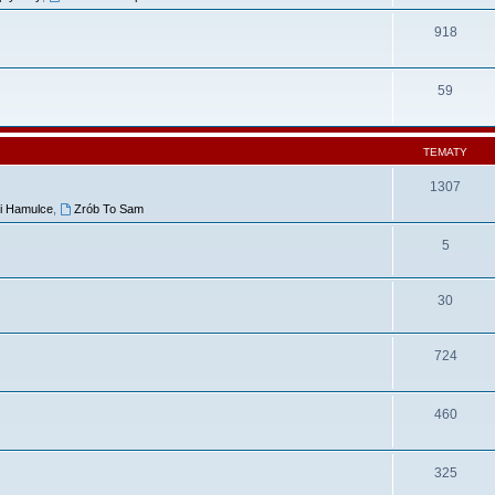
918
59
TEMATY
1307
 i Hamulce
,
Zrób To Sam
5
30
724
460
325