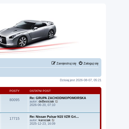
Zarejestruj się
Zaloguj się
Dzisiaj jest 2026-08-07, 05:21
POSTY
OSTATNI POST
Re: GRUPA ZACHODNIOPOMORSKA
80095
W
autor:
deBestciak
y
2026-06-20, 07:10
ś
w
i
Re: Nissan Pulsar N15 VZR Gri…
17715
e
W
autor:
karociak
t
y
2025-12-23, 16:09
l
ś
n