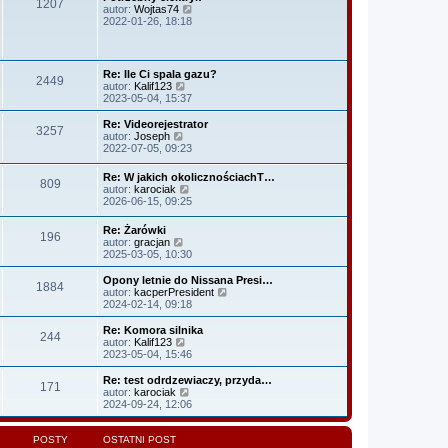
1207
z
i
n
W
autor:
Wojtas74
t
y
e
o
y
2022-01-26, 18:18
p
t
w
ś
o
l
s
w
s
n
z
i
t
a
y
e
Re: Ile Ci spala gazu?
j
p
2449
t
W
autor:
Kalif123
n
o
l
y
2023-05-04, 15:37
o
s
n
ś
w
t
a
w
Re: Videorejestrator
s
j
3257
i
W
autor:
Joseph
z
n
e
y
2022-07-05, 09:23
y
o
t
ś
p
w
l
w
o
s
Re: W jakich okolicznościachT…
n
809
i
s
W
z
autor:
karociak
a
e
t
y
y
2026-06-15, 09:25
j
t
ś
p
n
l
w
o
o
Re: Żarówki
n
196
i
s
W
w
autor:
gracjan
a
e
t
y
s
2025-03-05, 10:30
j
t
ś
z
n
l
w
y
o
Opony letnie do Nissana Presi…
n
1884
i
p
w
W
autor:
kacperPresident
a
e
o
s
y
2024-02-14, 09:18
j
t
s
z
ś
n
l
t
y
w
Re: Komora silnika
o
244
n
p
i
W
autor:
Kalif123
w
a
o
e
y
2023-05-04, 15:46
s
j
s
t
ś
z
n
t
l
w
Re: test odrdzewiaczy, przyda…
y
o
171
n
i
W
autor:
karociak
p
w
a
e
y
2024-09-24, 12:06
o
s
j
t
ś
s
z
n
l
w
t
y
o
n
i
POSTY
OSTATNI POST
p
w