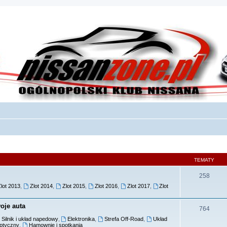
TEMATY
258
Zlot 2013
,
Zlot 2014
,
Zlot 2015
,
Zlot 2016
,
Zlot 2017
,
Zlot
oje auta
764
Silnik i układ napedowy
,
Elektronika
,
Strefa Off-Road
,
Układ
ptyczny
,
Hamownie i spotkania