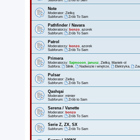
Note
Moderator:
Zielkq
Subforum:
Zrób To Sam
Pathfinder / Navara
Moderatorzy:
bonzo
,
azorek
Subforum:
Zrób To Sam
Patrol
Moderatorzy:
bonzo
,
azorek
Subforum:
Zrób To Sam
Primera
Moderatorzy:
Sajmooon
,
janusz
,
Zielkq
,
Maniek-ol
Subfora:
Silnik
,
Nadwozie i wnętrze
,
Elektryka
,
Za
Pulsar
Moderator:
Zielkq
Subforum:
Zrób To Sam
Qashqai
Moderator:
mimier
Subforum:
Zrób to Sam
Serena / Vanette
Moderator:
bonzo
Subforum:
Zrób To Sam
Serie Z, ZX, SX
Subforum:
Zrób To Sam