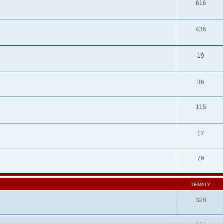
616
436
19
36
115
17
79
TEMATY
328