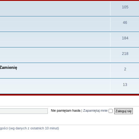
105
46
184
218
 Zamienię
2
13
Nie pamiętam hasła
|
Zapamiętaj mnie
 gości (wg danych z ostatnich 10 minut)