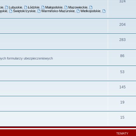
324
kie
,
Lubuskie
,
Łódzkie
,
Małopolskie
,
Mazowieckie
,
ąskie
,
Świętokrzyskie
,
Warmińsko-Mazurskie
,
Wielkopolskie
,
204
283
86
innych formularzy ubezpieczeniowych
53
145
19
15
TEMATY