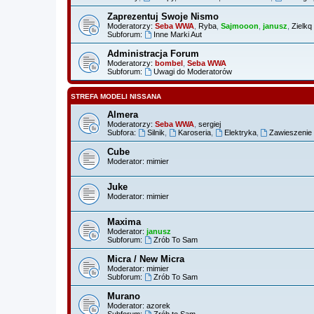
Zaprezentuj Swoje Nismo
Moderatorzy:
Seba WWA
,
Ryba
,
Sajmooon
,
janusz
,
Zielkq
Subforum:
Inne Marki Aut
Administracja Forum
Moderatorzy:
bombel
,
Seba WWA
Subforum:
Uwagi do Moderatorów
STREFA MODELI NISSANA
Almera
Moderatorzy:
Seba WWA
,
sergiej
Subfora:
Silnik
,
Karoseria
,
Elektryka
,
Zawieszenie
Cube
Moderator:
mimier
Juke
Moderator:
mimier
Maxima
Moderator:
janusz
Subforum:
Zrób To Sam
Micra / New Micra
Moderator:
mimier
Subforum:
Zrób To Sam
Murano
Moderator:
azorek
Subforum:
Zrób to Sam