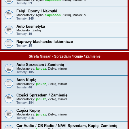
Tematy:
53
Felgi, Opony i Nakrętki
Moderatorzy:
Ryba
,
Sajmooon
,
Zielkq
,
Maniek-ol
Tematy:
145
Auto kosmetyka
Moderator:
Zielkq
Tematy:
19
Naprawy blacharsko-lakiernicze
Tematy:
15
Strefa Nissan - Sprzedam / Kupię / Zamienię
Auto Sprzedam / Zamienię
Moderatorzy:
janusz
,
Zielkq
,
mimier
Tematy:
105
Auto Kupię
Moderatorzy:
janusz
,
Zielkq
,
mimier
Tematy:
46
Części Sprzedam / Zamienię
Moderatorzy:
janusz
,
Zielkq
,
mimier
Tematy:
184
Części Kupię
Moderatorzy:
janusz
,
Zielkq
,
mimier
Tematy:
218
Car Audio / CB Radio / NAVI Sprzedam, Kupię, Zamienię