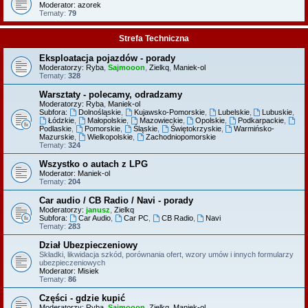
Moderator:
azorek
Tematy:
79
Strefa Techniczna
Eksploatacja pojazdów - porady
Moderatorzy:
Ryba
,
Sajmooon
,
Zielkq
,
Maniek-ol
Tematy:
328
Warsztaty - polecamy, odradzamy
Moderatorzy:
Ryba
,
Maniek-ol
Subfora:
Dolnośląskie
,
Kujawsko-Pomorskie
,
Lubelskie
,
Lubuskie
,
Łódzkie
,
Małopolskie
,
Mazowieckie
,
Opolskie
,
Podkarpackie
,
Podlaskie
,
Pomorskie
,
Śląskie
,
Świętokrzyskie
,
Warmińsko-
Mazurskie
,
Wielkopolskie
,
Zachodniopomorskie
Tematy:
324
Wszystko o autach z LPG
Moderator:
Maniek-ol
Tematy:
204
Car audio / CB Radio / Navi - porady
Moderatorzy:
janusz
,
Zielkq
Subfora:
Car Audio
,
Car PC
,
CB Radio
,
Navi
Tematy:
283
Dział Ubezpieczeniowy
Składki, likwidacja szkód, porównania ofert, wzory umów i innych formularzy
ubezpieczeniowych
Moderator:
Misiek
Tematy:
86
Części - gdzie kupić
Moderatorzy:
Ryba
,
Sajmooon
,
Zielkq
,
Maniek-ol