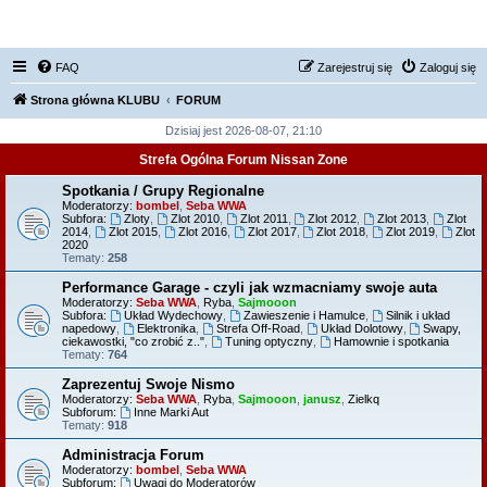
FORUM NISSAN ZONE
FAQ
Zarejestruj się
Zaloguj się
Strona główna KLUBU
FORUM
Dzisiaj jest 2026-08-07, 21:10
Strefa Ogólna Forum Nissan Zone
Spotkania / Grupy Regionalne
Moderatorzy:
bombel
,
Seba WWA
Subfora:
Zloty
,
Zlot 2010
,
Zlot 2011
,
Zlot 2012
,
Zlot 2013
,
Zlot
2014
,
Zlot 2015
,
Zlot 2016
,
Zlot 2017
,
Zlot 2018
,
Zlot 2019
,
Zlot
2020
Tematy:
258
Performance Garage - czyli jak wzmacniamy swoje auta
Moderatorzy:
Seba WWA
,
Ryba
,
Sajmooon
Subfora:
Układ Wydechowy
,
Zawieszenie i Hamulce
,
Silnik i układ
napedowy
,
Elektronika
,
Strefa Off-Road
,
Układ Dolotowy
,
Swapy,
ciekawostki, "co zrobić z.."
,
Tuning optyczny
,
Hamownie i spotkania
Tematy:
764
Zaprezentuj Swoje Nismo
Moderatorzy:
Seba WWA
,
Ryba
,
Sajmooon
,
janusz
,
Zielkq
Subforum:
Inne Marki Aut
Tematy:
918
Administracja Forum
Moderatorzy:
bombel
,
Seba WWA
Subforum:
Uwagi do Moderatorów