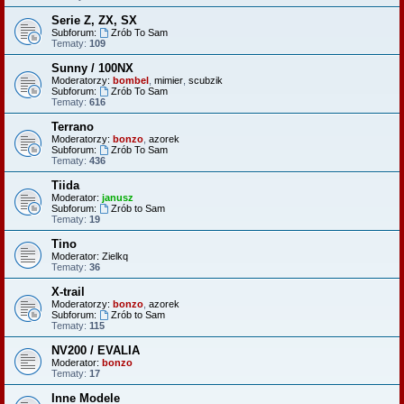
Serie Z, ZX, SX
Subforum:
Zrób To Sam
Tematy:
109
Sunny / 100NX
Moderatorzy:
bombel
,
mimier
,
scubzik
Subforum:
Zrób To Sam
Tematy:
616
Terrano
Moderatorzy:
bonzo
,
azorek
Subforum:
Zrób To Sam
Tematy:
436
Tiida
Moderator:
janusz
Subforum:
Zrób to Sam
Tematy:
19
Tino
Moderator:
Zielkq
Tematy:
36
X-trail
Moderatorzy:
bonzo
,
azorek
Subforum:
Zrób to Sam
Tematy:
115
NV200 / EVALIA
Moderator:
bonzo
Tematy:
17
Inne Modele