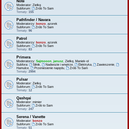
Note
Moderator:
Zielkq
Subforum:
Zrób To Sam
Tematy:
155
Pathfinder / Navara
Moderatorzy:
bonzo
,
azorek
Subforum:
Zrób To Sam
Tematy:
96
Patrol
Moderatorzy:
bonzo
,
azorek
Subforum:
Zrób To Sam
Tematy:
83
Primera
Moderatorzy:
Sajmooon
,
janusz
,
Zielkq
,
Maniek-ol
Subfora:
Silnik
,
Nadwozie i wnętrze
,
Elektryka
,
Zawieszenie
,
Hamulce
,
Przeniesienie napędu
,
Zrób To Sam
Tematy:
2994
Pulsar
Moderator:
Zielkq
Subforum:
Zrób To Sam
Tematy:
12
Qashqai
Moderator:
mimier
Subforum:
Zrób to Sam
Tematy:
247
Serena / Vanette
Moderator:
bonzo
Subforum:
Zrób To Sam
Tematy:
51