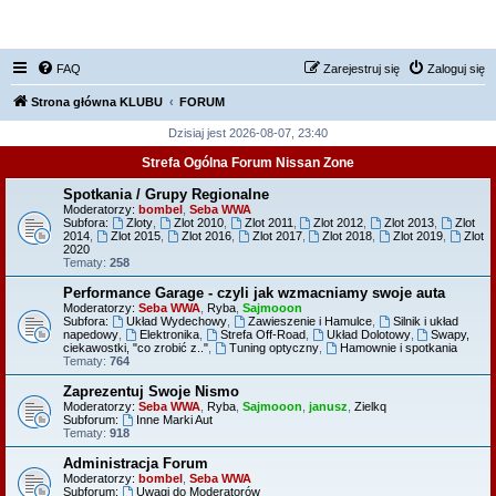
FORUM NISSAN ZONE
FAQ
Zarejestruj się
Zaloguj się
Strona główna KLUBU
FORUM
Dzisiaj jest 2026-08-07, 23:40
Strefa Ogólna Forum Nissan Zone
Spotkania / Grupy Regionalne
Moderatorzy:
bombel
,
Seba WWA
Subfora:
Zloty
,
Zlot 2010
,
Zlot 2011
,
Zlot 2012
,
Zlot 2013
,
Zlot
2014
,
Zlot 2015
,
Zlot 2016
,
Zlot 2017
,
Zlot 2018
,
Zlot 2019
,
Zlot
2020
Tematy:
258
Performance Garage - czyli jak wzmacniamy swoje auta
Moderatorzy:
Seba WWA
,
Ryba
,
Sajmooon
Subfora:
Układ Wydechowy
,
Zawieszenie i Hamulce
,
Silnik i układ
napedowy
,
Elektronika
,
Strefa Off-Road
,
Układ Dolotowy
,
Swapy,
ciekawostki, "co zrobić z.."
,
Tuning optyczny
,
Hamownie i spotkania
Tematy:
764
Zaprezentuj Swoje Nismo
Moderatorzy:
Seba WWA
,
Ryba
,
Sajmooon
,
janusz
,
Zielkq
Subforum:
Inne Marki Aut
Tematy:
918
Administracja Forum
Moderatorzy:
bombel
,
Seba WWA
Subforum:
Uwagi do Moderatorów