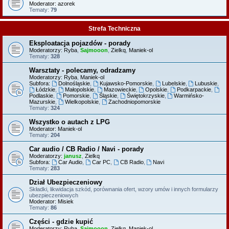
Moderator:
azorek
Tematy:
79
Strefa Techniczna
Eksploatacja pojazdów - porady
Moderatorzy:
Ryba
,
Sajmooon
,
Zielkq
,
Maniek-ol
Tematy:
328
Warsztaty - polecamy, odradzamy
Moderatorzy:
Ryba
,
Maniek-ol
Subfora:
Dolnośląskie
,
Kujawsko-Pomorskie
,
Lubelskie
,
Lubuskie
,
Łódzkie
,
Małopolskie
,
Mazowieckie
,
Opolskie
,
Podkarpackie
,
Podlaskie
,
Pomorskie
,
Śląskie
,
Świętokrzyskie
,
Warmińsko-
Mazurskie
,
Wielkopolskie
,
Zachodniopomorskie
Tematy:
324
Wszystko o autach z LPG
Moderator:
Maniek-ol
Tematy:
204
Car audio / CB Radio / Navi - porady
Moderatorzy:
janusz
,
Zielkq
Subfora:
Car Audio
,
Car PC
,
CB Radio
,
Navi
Tematy:
283
Dział Ubezpieczeniowy
Składki, likwidacja szkód, porównania ofert, wzory umów i innych formularzy
ubezpieczeniowych
Moderator:
Misiek
Tematy:
86
Części - gdzie kupić
Moderatorzy:
Ryba
,
Sajmooon
,
Zielkq
,
Maniek-ol