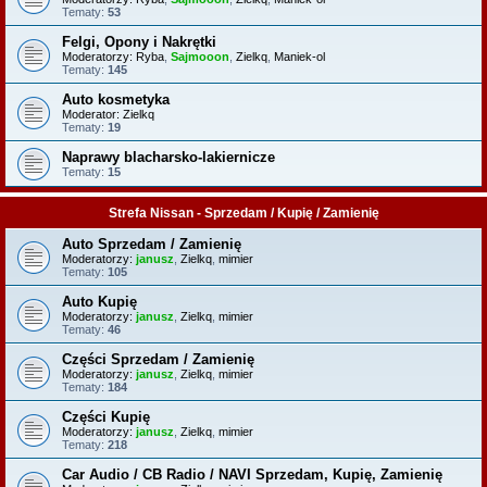
Tematy:
53
Felgi, Opony i Nakrętki
Moderatorzy:
Ryba
,
Sajmooon
,
Zielkq
,
Maniek-ol
Tematy:
145
Auto kosmetyka
Moderator:
Zielkq
Tematy:
19
Naprawy blacharsko-lakiernicze
Tematy:
15
Strefa Nissan - Sprzedam / Kupię / Zamienię
Auto Sprzedam / Zamienię
Moderatorzy:
janusz
,
Zielkq
,
mimier
Tematy:
105
Auto Kupię
Moderatorzy:
janusz
,
Zielkq
,
mimier
Tematy:
46
Części Sprzedam / Zamienię
Moderatorzy:
janusz
,
Zielkq
,
mimier
Tematy:
184
Części Kupię
Moderatorzy:
janusz
,
Zielkq
,
mimier
Tematy:
218
Car Audio / CB Radio / NAVI Sprzedam, Kupię, Zamienię