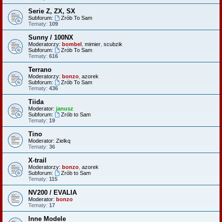
Serie Z, ZX, SX
Subforum:
Zrób To Sam
Tematy:
109
Sunny / 100NX
Moderatorzy:
bombel
,
mimier
,
scubzik
Subforum:
Zrób To Sam
Tematy:
616
Terrano
Moderatorzy:
bonzo
,
azorek
Subforum:
Zrób To Sam
Tematy:
436
Tiida
Moderator:
janusz
Subforum:
Zrób to Sam
Tematy:
19
Tino
Moderator:
Zielkq
Tematy:
36
X-trail
Moderatorzy:
bonzo
,
azorek
Subforum:
Zrób to Sam
Tematy:
115
NV200 / EVALIA
Moderator:
bonzo
Tematy:
17
Inne Modele