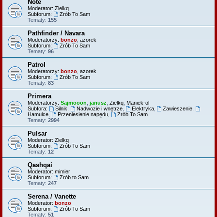
Note
Moderator:
Zielkq
Subforum:
Zrób To Sam
Tematy:
155
Pathfinder / Navara
Moderatorzy:
bonzo
,
azorek
Subforum:
Zrób To Sam
Tematy:
96
Patrol
Moderatorzy:
bonzo
,
azorek
Subforum:
Zrób To Sam
Tematy:
83
Primera
Moderatorzy:
Sajmooon
,
janusz
,
Zielkq
,
Maniek-ol
Subfora:
Silnik
,
Nadwozie i wnętrze
,
Elektryka
,
Zawieszenie
,
Hamulce
,
Przeniesienie napędu
,
Zrób To Sam
Tematy:
2994
Pulsar
Moderator:
Zielkq
Subforum:
Zrób To Sam
Tematy:
12
Qashqai
Moderator:
mimier
Subforum:
Zrób to Sam
Tematy:
247
Serena / Vanette
Moderator:
bonzo
Subforum:
Zrób To Sam
Tematy:
51