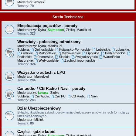
Moderator:
azorek
Tematy:
79
Strefa Techniczna
Eksploatacja pojazdów - porady
Moderatorzy:
Ryba
,
Sajmooon
,
Zielkq
,
Maniek-ol
Tematy:
328
Warsztaty - polecamy, odradzamy
Moderatorzy:
Ryba
,
Maniek-ol
Subfora:
Dolnośląskie
,
Kujawsko-Pomorskie
,
Lubelskie
,
Lubuskie
,
Łódzkie
,
Małopolskie
,
Mazowieckie
,
Opolskie
,
Podkarpackie
,
Podlaskie
,
Pomorskie
,
Śląskie
,
Świętokrzyskie
,
Warmińsko-
Mazurskie
,
Wielkopolskie
,
Zachodniopomorskie
Tematy:
324
Wszystko o autach z LPG
Moderator:
Maniek-ol
Tematy:
204
Car audio / CB Radio / Navi - porady
Moderatorzy:
janusz
,
Zielkq
Subfora:
Car Audio
,
Car PC
,
CB Radio
,
Navi
Tematy:
283
Dział Ubezpieczeniowy
Składki, likwidacja szkód, porównania ofert, wzory umów i innych formularzy
ubezpieczeniowych
Moderator:
Misiek
Tematy:
86
Części - gdzie kupić
Moderatorzy:
Ryba
,
Sajmooon
,
Zielkq
,
Maniek-ol