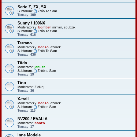
Serie Z, ZX, SX
Subforum:
Zrób To Sam
Tematy:
109
Sunny / 100NX
Moderatorzy:
bombel
,
mimier
,
scubzik
Subforum:
Zrób To Sam
Tematy:
616
Terrano
Moderatorzy:
bonzo
,
azorek
Subforum:
Zrób To Sam
Tematy:
436
Tiida
Moderator:
janusz
Subforum:
Zrób to Sam
Tematy:
19
Tino
Moderator:
Zielkq
Tematy:
36
X-trail
Moderatorzy:
bonzo
,
azorek
Subforum:
Zrób to Sam
Tematy:
115
NV200 / EVALIA
Moderator:
bonzo
Tematy:
17
Inne Modele