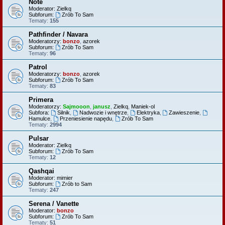
Note
Moderator:
Zielkq
Subforum:
Zrób To Sam
Tematy:
155
Pathfinder / Navara
Moderatorzy:
bonzo
,
azorek
Subforum:
Zrób To Sam
Tematy:
96
Patrol
Moderatorzy:
bonzo
,
azorek
Subforum:
Zrób To Sam
Tematy:
83
Primera
Moderatorzy:
Sajmooon
,
janusz
,
Zielkq
,
Maniek-ol
Subfora:
Silnik
,
Nadwozie i wnętrze
,
Elektryka
,
Zawieszenie
,
Hamulce
,
Przeniesienie napędu
,
Zrób To Sam
Tematy:
2994
Pulsar
Moderator:
Zielkq
Subforum:
Zrób To Sam
Tematy:
12
Qashqai
Moderator:
mimier
Subforum:
Zrób to Sam
Tematy:
247
Serena / Vanette
Moderator:
bonzo
Subforum:
Zrób To Sam
Tematy:
51