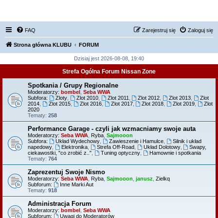
FORUM NISSAN ZONE
FAQ
Zarejestruj się
Zaloguj się
Strona główna KLUBU
FORUM
Dzisiaj jest 2026-08-08, 19:40
Strefa Ogólna Forum Nissan Zone
Spotkania / Grupy Regionalne
Moderatorzy:
bombel
,
Seba WWA
Subfora:
Zloty
,
Zlot 2010
,
Zlot 2011
,
Zlot 2012
,
Zlot 2013
,
Zlot
2014
,
Zlot 2015
,
Zlot 2016
,
Zlot 2017
,
Zlot 2018
,
Zlot 2019
,
Zlot
2020
Tematy:
258
Performance Garage - czyli jak wzmacniamy swoje auta
Moderatorzy:
Seba WWA
,
Ryba
,
Sajmooon
Subfora:
Układ Wydechowy
,
Zawieszenie i Hamulce
,
Silnik i układ
napedowy
,
Elektronika
,
Strefa Off-Road
,
Układ Dolotowy
,
Swapy,
ciekawostki, "co zrobić z.."
,
Tuning optyczny
,
Hamownie i spotkania
Tematy:
764
Zaprezentuj Swoje Nismo
Moderatorzy:
Seba WWA
,
Ryba
,
Sajmooon
,
janusz
,
Zielkq
Subforum:
Inne Marki Aut
Tematy:
918
Administracja Forum
Moderatorzy:
bombel
,
Seba WWA
Subforum:
Uwagi do Moderatorów