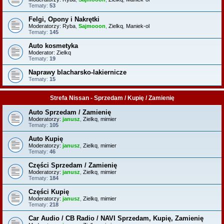
Tematy:
53
Felgi, Opony i Nakrętki
Moderatorzy:
Ryba
,
Sajmooon
,
Zielkq
,
Maniek-ol
Tematy:
145
Auto kosmetyka
Moderator:
Zielkq
Tematy:
19
Naprawy blacharsko-lakiernicze
Tematy:
15
Strefa Nissan - Sprzedam / Kupię / Zamienię
Auto Sprzedam / Zamienię
Moderatorzy:
janusz
,
Zielkq
,
mimier
Tematy:
105
Auto Kupię
Moderatorzy:
janusz
,
Zielkq
,
mimier
Tematy:
46
Części Sprzedam / Zamienię
Moderatorzy:
janusz
,
Zielkq
,
mimier
Tematy:
184
Części Kupię
Moderatorzy:
janusz
,
Zielkq
,
mimier
Tematy:
218
Car Audio / CB Radio / NAVI Sprzedam, Kupię, Zamienię