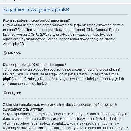
Zagadnienia związane z phpBB
Kto jest autorem tego oprogramowania?
Prawa autorskie do tego oprogramowania w jego niezmodyfikowanej formie,
ma
phpBB Limited
. Jest ono publikowane na licencji GNU General Public
License wersja 2 (GPL-2.0), co w praktyce oznacza, że może być bez
ograniczeń dystrybuowane. Więcej na ten temat dowiesz się na stronie
About phpBB
.
Na górę
Dlaczego funkcja X nie jest dostępna?
To oprogramowanie zostało stworzone i jest licencjonowane przez phpBB
Limited. Jeśli uważasz, że brakuje w nim jakiejś funkcji, przejdź na stronę
phpBB Ideas Centre
, gdzie możesz zagłosować na istniejące propozycje lub
zaproponować nowe funkcje.
Na górę
Z kim się kontaktować w sprawach nadużyć lub zagadnień prawnych
związanych z tą witryną?
W tych sprawach, należy skontaktować się z jednym z administratorów, których
dane wyświetlone są na liście zespołu administracyjnego. Jeżeli jednak nie
otrzymasz odpowiedzi, należy skontaktować się z właścicielem domeny –
wykonaj sprawdzenie
kto to jest
lub, jeśli witryna jest uruchomiona na jednym z