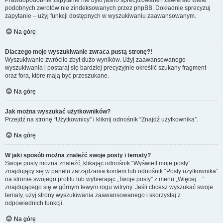
Prawdopodobnie zapytanie nie było jasno sprecyzowane i zawierało wiele
podobnych zwrotów nie zindeksowanych przez phpBB. Dokładnie sprecyzuj
zapytanie – użyj funkcji dostępnych w wyszukiwaniu zaawansowanym.
Na górę
Dlaczego moje wyszukiwanie zwraca pustą stronę?!
Wyszukiwanie zwróciło zbyt dużo wyników. Użyj zaawansowanego
wyszukiwania i postaraj się bardziej precyzyjnie określić szukany fragment
oraz fora, które mają być przeszukane.
Na górę
Jak można wyszukać użytkowników?
Przejdź na stronę “Użytkownicy” i kliknij odnośnik “Znajdź użytkownika”.
Na górę
W jaki sposób można znaleźć swoje posty i tematy?
Swoje posty można znaleźć, klikając odnośnik “Wyświetl moje posty”
znajdujący się w panelu zarządzania kontem lub odnośnik “Posty użytkownika”
na stronie swojego profilu lub wybierając „Twoje posty” z menu „Więcej…”
znajdującego się w górnym lewym rogu witryny. Jeśli chcesz wyszukać swoje
tematy, użyj strony wyszukiwania zaawansowanego i skorzystaj z
odpowiednich funkcji.
Na górę