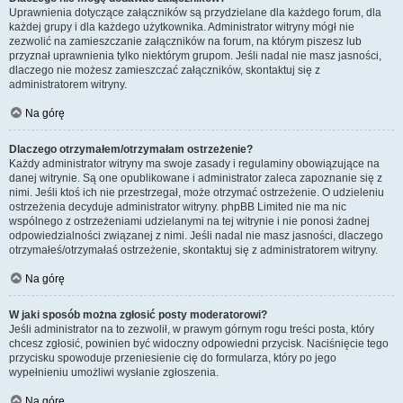
Uprawnienia dotyczące załączników są przydzielane dla każdego forum, dla
każdej grupy i dla każdego użytkownika. Administrator witryny mógł nie
zezwolić na zamieszczanie załączników na forum, na którym piszesz lub
przyznał uprawnienia tylko niektórym grupom. Jeśli nadal nie masz jasności,
dlaczego nie możesz zamieszczać załączników, skontaktuj się z
administratorem witryny.
Na górę
Dlaczego otrzymałem/otrzymałam ostrzeżenie?
Każdy administrator witryny ma swoje zasady i regulaminy obowiązujące na
danej witrynie. Są one opublikowane i administrator zaleca zapoznanie się z
nimi. Jeśli ktoś ich nie przestrzegał, może otrzymać ostrzeżenie. O udzieleniu
ostrzeżenia decyduje administrator witryny. phpBB Limited nie ma nic
wspólnego z ostrzeżeniami udzielanymi na tej witrynie i nie ponosi żadnej
odpowiedzialności związanej z nimi. Jeśli nadal nie masz jasności, dlaczego
otrzymałeś/otrzymałaś ostrzeżenie, skontaktuj się z administratorem witryny.
Na górę
W jaki sposób można zgłosić posty moderatorowi?
Jeśli administrator na to zezwolił, w prawym górnym rogu treści posta, który
chcesz zgłosić, powinien być widoczny odpowiedni przycisk. Naciśnięcie tego
przycisku spowoduje przeniesienie cię do formularza, który po jego
wypełnieniu umożliwi wysłanie zgłoszenia.
Na górę