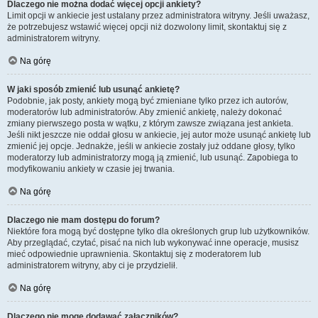
Dlaczego nie można dodać więcej opcji ankiety?
Limit opcji w ankiecie jest ustalany przez administratora witryny. Jeśli uważasz,
że potrzebujesz wstawić więcej opcji niż dozwolony limit, skontaktuj się z
administratorem witryny.
Na górę
W jaki sposób zmienić lub usunąć ankietę?
Podobnie, jak posty, ankiety mogą być zmieniane tylko przez ich autorów,
moderatorów lub administratorów. Aby zmienić ankietę, należy dokonać
zmiany pierwszego posta w wątku, z którym zawsze związana jest ankieta.
Jeśli nikt jeszcze nie oddał głosu w ankiecie, jej autor może usunąć ankietę lub
zmienić jej opcje. Jednakże, jeśli w ankiecie zostały już oddane głosy, tylko
moderatorzy lub administratorzy mogą ją zmienić, lub usunąć. Zapobiega to
modyfikowaniu ankiety w czasie jej trwania.
Na górę
Dlaczego nie mam dostępu do forum?
Niektóre fora mogą być dostępne tylko dla określonych grup lub użytkowników.
Aby przeglądać, czytać, pisać na nich lub wykonywać inne operacje, musisz
mieć odpowiednie uprawnienia. Skontaktuj się z moderatorem lub
administratorem witryny, aby ci je przydzielił.
Na górę
Dlaczego nie mogę dodawać załączników?