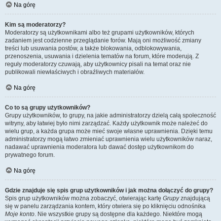
Na górę
Kim są moderatorzy?
Moderatorzy są użytkownikami albo też grupami użytkowników, których
zadaniem jest codzienne przeglądanie forów. Mają oni możliwość zmiany
treści lub usuwania postów, a także blokowania, odblokowywania,
przenoszenia, usuwania i dzielenia tematów na forum, które moderują. Z
reguły moderatorzy czuwają, aby użytkownicy pisali na temat oraz nie
publikowali niewłaściwych i obraźliwych materiałów.
Na górę
Co to są grupy użytkowników?
Grupy użytkowników, to grupy, na jakie administratorzy dzielą całą społeczność
witryny, aby łatwiej było nimi zarządzać. Każdy użytkownik może należeć do
wielu grup, a każda grupa może mieć swoje własne uprawnienia. Dzięki temu
administratorzy mogą łatwo zmieniać uprawnienia wielu użytkowników naraz,
nadawać uprawnienia moderatora lub dawać dostęp użytkownikom do
prywatnego forum.
Na górę
Gdzie znajduje się spis grup użytkowników i jak można dołączyć do grupy?
Spis grup użytkowników można zobaczyć, otwierając kartę
Grupy
znajdującą
się w panelu zarządzania kontem, który otwiera się po kliknięciu odnośnika
Moje konto
. Nie wszystkie grupy są dostępne dla każdego. Niektóre mogą