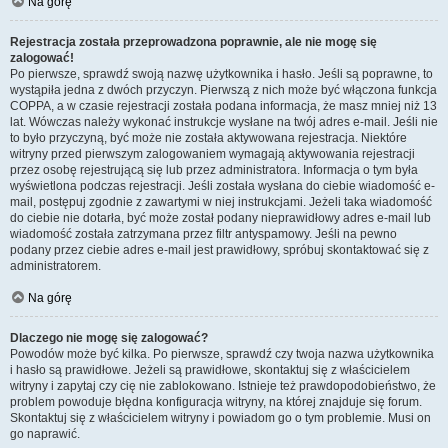
Na górę
Rejestracja została przeprowadzona poprawnie, ale nie mogę się
zalogować!
Po pierwsze, sprawdź swoją nazwę użytkownika i hasło. Jeśli są poprawne, to
wystąpiła jedna z dwóch przyczyn. Pierwszą z nich może być włączona funkcja
COPPA, a w czasie rejestracji została podana informacja, że masz mniej niż 13
lat. Wówczas należy wykonać instrukcje wysłane na twój adres e-mail. Jeśli nie
to było przyczyną, być może nie została aktywowana rejestracja. Niektóre
witryny przed pierwszym zalogowaniem wymagają aktywowania rejestracji
przez osobę rejestrującą się lub przez administratora. Informacja o tym była
wyświetlona podczas rejestracji. Jeśli została wysłana do ciebie wiadomość e-
mail, postępuj zgodnie z zawartymi w niej instrukcjami. Jeżeli taka wiadomość
do ciebie nie dotarła, być może został podany nieprawidłowy adres e-mail lub
wiadomość została zatrzymana przez filtr antyspamowy. Jeśli na pewno
podany przez ciebie adres e-mail jest prawidłowy, spróbuj skontaktować się z
administratorem.
Na górę
Dlaczego nie mogę się zalogować?
Powodów może być kilka. Po pierwsze, sprawdź czy twoja nazwa użytkownika
i hasło są prawidłowe. Jeżeli są prawidłowe, skontaktuj się z właścicielem
witryny i zapytaj czy cię nie zablokowano. Istnieje też prawdopodobieństwo, że
problem powoduje błędna konfiguracja witryny, na której znajduje się forum.
Skontaktuj się z właścicielem witryny i powiadom go o tym problemie. Musi on
go naprawić.