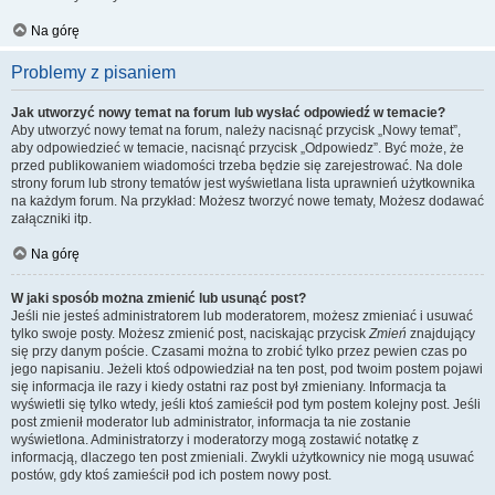
Na górę
Problemy z pisaniem
Jak utworzyć nowy temat na forum lub wysłać odpowiedź w temacie?
Aby utworzyć nowy temat na forum, należy nacisnąć przycisk „Nowy temat”,
aby odpowiedzieć w temacie, nacisnąć przycisk „Odpowiedz”. Być może, że
przed publikowaniem wiadomości trzeba będzie się zarejestrować. Na dole
strony forum lub strony tematów jest wyświetlana lista uprawnień użytkownika
na każdym forum. Na przykład: Możesz tworzyć nowe tematy, Możesz dodawać
załączniki itp.
Na górę
W jaki sposób można zmienić lub usunąć post?
Jeśli nie jesteś administratorem lub moderatorem, możesz zmieniać i usuwać
tylko swoje posty. Możesz zmienić post, naciskając przycisk
Zmień
znajdujący
się przy danym poście. Czasami można to zrobić tylko przez pewien czas po
jego napisaniu. Jeżeli ktoś odpowiedział na ten post, pod twoim postem pojawi
się informacja ile razy i kiedy ostatni raz post był zmieniany. Informacja ta
wyświetli się tylko wtedy, jeśli ktoś zamieścił pod tym postem kolejny post. Jeśli
post zmienił moderator lub administrator, informacja ta nie zostanie
wyświetlona. Administratorzy i moderatorzy mogą zostawić notatkę z
informacją, dlaczego ten post zmieniali. Zwykli użytkownicy nie mogą usuwać
postów, gdy ktoś zamieścił pod ich postem nowy post.