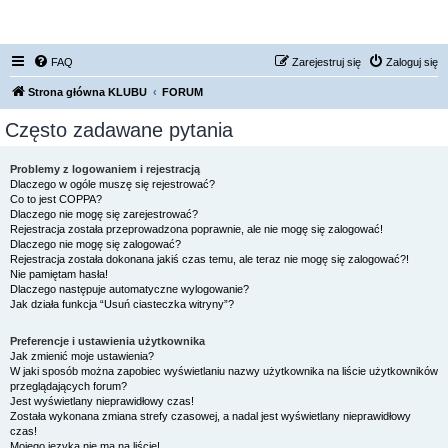
FORUM NISSAN ZONE
FAQ
Zarejestruj się
Zaloguj się
Strona główna KLUBU
FORUM
Często zadawane pytania
Problemy z logowaniem i rejestracją
Dlaczego w ogóle muszę się rejestrować?
Co to jest COPPA?
Dlaczego nie mogę się zarejestrować?
Rejestracja została przeprowadzona poprawnie, ale nie mogę się zalogować!
Dlaczego nie mogę się zalogować?
Rejestracja została dokonana jakiś czas temu, ale teraz nie mogę się zalogować?!
Nie pamiętam hasła!
Dlaczego następuje automatyczne wylogowanie?
Jak działa funkcja “Usuń ciasteczka witryny”?
Preferencje i ustawienia użytkownika
Jak zmienić moje ustawienia?
W jaki sposób można zapobiec wyświetlaniu nazwy użytkownika na liście użytkowników
przeglądających forum?
Jest wyświetlany nieprawidłowy czas!
Została wykonana zmiana strefy czasowej, a nadal jest wyświetlany nieprawidłowy
czas!
Mojego języka nie ma na liście!