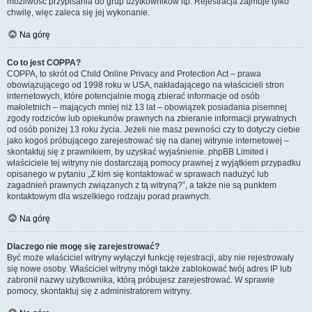
możliwość przypisania do grup użytkowników itp. Rejestracja zajmuje tylko
chwilę, więc zaleca się jej wykonanie.
Na górę
Co to jest COPPA?
COPPA, to skrót od Child Online Privacy and Protection Act – prawa
obowiązującego od 1998 roku w USA, nakładającego na właścicieli stron
internetowych, które potencjalnie mogą zbierać informacje od osób
małoletnich – mających mniej niż 13 lat – obowiązek posiadania pisemnej
zgody rodziców lub opiekunów prawnych na zbieranie informacji prywatnych
od osób poniżej 13 roku życia. Jeżeli nie masz pewności czy to dotyczy ciebie
jako kogoś próbującego zarejestrować się na danej witrynie internetowej –
skontaktuj się z prawnikiem, by uzyskać wyjaśnienie. phpBB Limited i
właściciele tej witryny nie dostarczają pomocy prawnej z wyjątkiem przypadku
opisanego w pytaniu „Z kim się kontaktować w sprawach nadużyć lub
zagadnień prawnych związanych z tą witryną?”, a także nie są punktem
kontaktowym dla wszelkiego rodzaju porad prawnych.
Na górę
Dlaczego nie mogę się zarejestrować?
Być może właściciel witryny wyłączył funkcję rejestracji, aby nie rejestrowały
się nowe osoby. Właściciel witryny mógł także zablokować twój adres IP lub
zabronił nazwy użytkownika, którą próbujesz zarejestrować. W sprawie
pomocy, skontaktuj się z administratorem witryny.