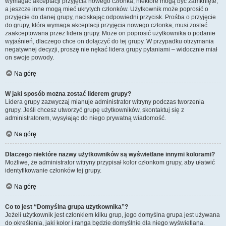
wymagać akceptacji przyjęcia nowego członka, niektóre mogą być zamknięte,
a jeszcze inne mogą mieć ukrytych członków. Użytkownik może poprosić o
przyjęcie do danej grupy, naciskając odpowiedni przycisk. Prośba o przyjęcie
do grupy, która wymaga akceptacji przyjęcia nowego członka, musi zostać
zaakceptowana przez lidera grupy. Może on poprosić użytkownika o podanie
wyjaśnień, dlaczego chce on dołączyć do tej grupy. W przypadku otrzymania
negatywnej decyzji, proszę nie nękać lidera grupy pytaniami – widocznie miał
on swoje powody.
Na górę
W jaki sposób można zostać liderem grupy?
Lidera grupy zazwyczaj mianuje administrator witryny podczas tworzenia
grupy. Jeśli chcesz utworzyć grupę użytkowników, skontaktuj się z
administratorem, wysyłając do niego prywatną wiadomość.
Na górę
Dlaczego niektóre nazwy użytkowników są wyświetlane innymi kolorami?
Możliwe, że administrator witryny przypisał kolor członkom grupy, aby ułatwić
identyfikowanie członków tej grupy.
Na górę
Co to jest “Domyślna grupa użytkownika”?
Jeżeli użytkownik jest członkiem kilku grup, jego domyślna grupa jest używana
do określenia, jaki kolor i ranga będzie domyślnie dla niego wyświetlana.