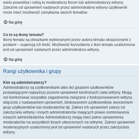
wielu powodów i robią to moderatorzy forum lub administratorzy witryny.
Zależnie od uprawnień nadanych przez administratora witryny użytkownik
może mieć możliwość zamykania swoich tematów.
Na górę
Co to są ikony tematu?
Ikony tematu są obrazkami wybieranymi przez autora tematu skojarzonymi z
postami – sugerują ich treść. Możliwość korzystania z ikon tematu uzależniona
jest od uprawnień nadanych przez administratora witryny.
Na górę
Rangi użytkownika i grupy
Kim są administratorzy?
Administratorzy są użytkownikami albo też grupami użytkowników
posiadającymi najwyższy poziom uprawnień kontrolnych całej witryny. Mogą
oni kontrolować wszystkie zagadnienia związane z funkcjonowaniem witryny
włącznie z nadawaniem uprawnień, blokowaniem użytkowników, tworzeniem
grup użytkowników lub moderatorów itp. Zakres ich uprawnień zależy od
założyciela witryny i innych administratorów mających prawo nominowania
nowych administratorów. Administratorzy mogą mieć pełne uprawnienia
moderatorów na wszystkich forach utworzonych na witrynie. Zakres uprawnień
moderacyjnych uzależniony jest od uprawnień nadanych przez założyciela
witryny.