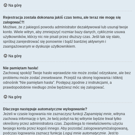
Na górę
Rejestracja została dokonana jakiś czas temu, ale teraz nie mogę się
zalogować?!
Możliwe, że z jakiegoś powodu administrator dezaktywował lub usunął twoje
konto. Wiele witryn, aby zmniejszyć rozmiar bazy danych, cyklicznie usuwa
użytkowników, którzy nic nie pisali przez dłuższy czas. Jeśli tak się stało,
spróbuj zarejestrować się ponownie i bądź bardziej aktywnym i
zaangażowanym w dyskusje użytkownikiem.
Na górę
Nie pamiętam hasła!
Zachowaj spokój! Twoje hasło wprawdzie nie może zostać odzyskane, ale bez
problemu może zostać zresetowane. Przejdź na stronę logowania i kliknij
odnośnik “Nie pamiętam hasła”. Postępuj zgodnie z instrukcjami, a
prawdopodobnie niedługo znów będziesz móc się zalogować.
Na górę
Dlaczego następuje automatyczne wylogowanie?
Jeżeli w czasie logowania nie zaznaczysz funkcji
Zapamiętaj mnie
, witryna
zachowa informację o tym, że twój pobyt na tej witrynie będzie trwał tylko
określony przez administratora czas. Zapobiega to niewłaściwemu użyciu
twojego konta przez kogoś innego. Aby pozostać zalogowanym/zalogowaną,
podczas logowania zaznacz funkcję
Loguj mnie automatycznie
. Jest to