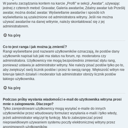
W panelu zarządzania kontem na karcie „Profil” w sekcji „Awatar”, używając
jednej z czterech metod: Gravatar, Galeria awatarów, Zdalny awatar lub Prześlij
awatar, można dodać awatar. Wyświetlanie awatarów i sposób ich
wyświetlania są uzależnione od administratora witryny. Jeśli nie można
używać awatarów na danej witrynie, należy skontaktować się z jej
administratorem.
Na górę
Co to jest ranga i jak można ją zmienić?
Rangi wyświetlane pod nazwami użytkowników oznaczają, ile postów dany
użytkownik napisał lub jaki ma status na forum, np. moderatora czy
administratora. Użytkownicy nie mogą bezpośrednio zmieniać stylu rang,
ponieważ ustawia je administrator witryny. Nie należy pisać postów tylko po to,
aby zwiększyć swój licznik postów i przez to swoją rangę. Większość witryn nie
toleruje takich działań i moderator lub administrator obniży licznik postów
takiego użytkownika.
Na górę
Podczas próby wysłania wiadomości e-mail do użytkownika witryna prosi
mnie o zalogowanie. Dlaczego?
Tylko zarejestrowani użytkownicy mogą wysyłać e-maile do innych
użytkowników przez wbudowany formularz wysyłania e-maili i tylko wtedy,
jeżeli administrator włączył tę funkcję. Ma to zabezpieczać przed
nieprawidłowym używaniem systemu poczty elektronicznej witryny przez
anonimowych użytkowników.