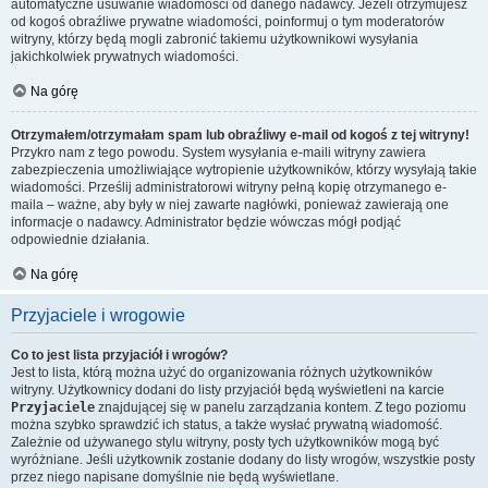
automatyczne usuwanie wiadomości od danego nadawcy. Jeżeli otrzymujesz
od kogoś obraźliwe prywatne wiadomości, poinformuj o tym moderatorów
witryny, którzy będą mogli zabronić takiemu użytkownikowi wysyłania
jakichkolwiek prywatnych wiadomości.
Na górę
Otrzymałem/otrzymałam spam lub obraźliwy e-mail od kogoś z tej witryny!
Przykro nam z tego powodu. System wysyłania e-maili witryny zawiera
zabezpieczenia umożliwiające wytropienie użytkowników, którzy wysyłają takie
wiadomości. Prześlij administratorowi witryny pełną kopię otrzymanego e-
maila – ważne, aby były w niej zawarte nagłówki, ponieważ zawierają one
informacje o nadawcy. Administrator będzie wówczas mógł podjąć
odpowiednie działania.
Na górę
Przyjaciele i wrogowie
Co to jest lista przyjaciół i wrogów?
Jest to lista, którą można użyć do organizowania różnych użytkowników
witryny. Użytkownicy dodani do listy przyjaciół będą wyświetleni na karcie
Przyjaciele
znajdującej się w panelu zarządzania kontem. Z tego poziomu
można szybko sprawdzić ich status, a także wysłać prywatną wiadomość.
Zależnie od używanego stylu witryny, posty tych użytkowników mogą być
wyróżniane. Jeśli użytkownik zostanie dodany do listy wrogów, wszystkie posty
przez niego napisane domyślnie nie będą wyświetlane.