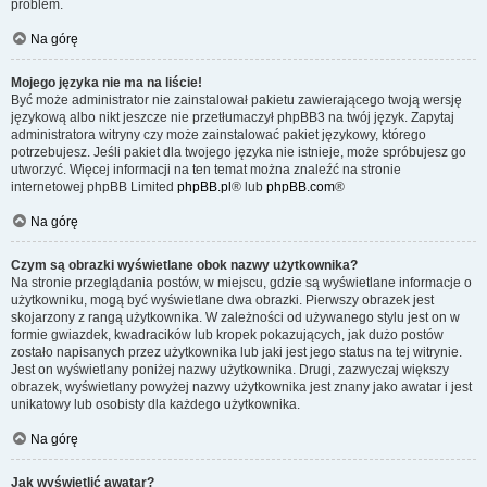
problem.
Na górę
Mojego języka nie ma na liście!
Być może administrator nie zainstalował pakietu zawierającego twoją wersję
językową albo nikt jeszcze nie przetłumaczył phpBB3 na twój język. Zapytaj
administratora witryny czy może zainstalować pakiet językowy, którego
potrzebujesz. Jeśli pakiet dla twojego języka nie istnieje, może spróbujesz go
utworzyć. Więcej informacji na ten temat można znaleźć na stronie
internetowej phpBB Limited
phpBB.pl
® lub
phpBB.com
®
Na górę
Czym są obrazki wyświetlane obok nazwy użytkownika?
Na stronie przeglądania postów, w miejscu, gdzie są wyświetlane informacje o
użytkowniku, mogą być wyświetlane dwa obrazki. Pierwszy obrazek jest
skojarzony z rangą użytkownika. W zależności od używanego stylu jest on w
formie gwiazdek, kwadracików lub kropek pokazujących, jak dużo postów
zostało napisanych przez użytkownika lub jaki jest jego status na tej witrynie.
Jest on wyświetlany poniżej nazwy użytkownika. Drugi, zazwyczaj większy
obrazek, wyświetlany powyżej nazwy użytkownika jest znany jako awatar i jest
unikatowy lub osobisty dla każdego użytkownika.
Na górę
Jak wyświetlić awatar?