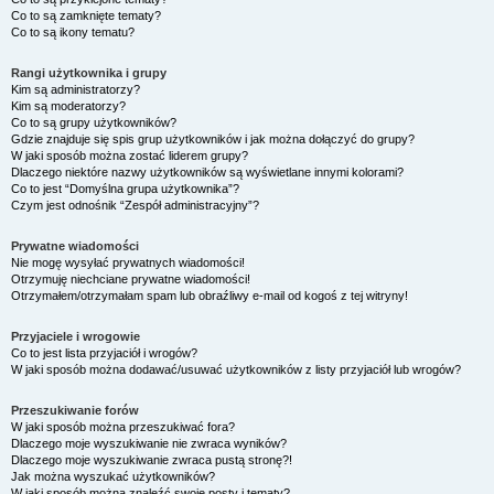
Co to są zamknięte tematy?
Co to są ikony tematu?
Rangi użytkownika i grupy
Kim są administratorzy?
Kim są moderatorzy?
Co to są grupy użytkowników?
Gdzie znajduje się spis grup użytkowników i jak można dołączyć do grupy?
W jaki sposób można zostać liderem grupy?
Dlaczego niektóre nazwy użytkowników są wyświetlane innymi kolorami?
Co to jest “Domyślna grupa użytkownika”?
Czym jest odnośnik “Zespół administracyjny”?
Prywatne wiadomości
Nie mogę wysyłać prywatnych wiadomości!
Otrzymuję niechciane prywatne wiadomości!
Otrzymałem/otrzymałam spam lub obraźliwy e-mail od kogoś z tej witryny!
Przyjaciele i wrogowie
Co to jest lista przyjaciół i wrogów?
W jaki sposób można dodawać/usuwać użytkowników z listy przyjaciół lub wrogów?
Przeszukiwanie forów
W jaki sposób można przeszukiwać fora?
Dlaczego moje wyszukiwanie nie zwraca wyników?
Dlaczego moje wyszukiwanie zwraca pustą stronę?!
Jak można wyszukać użytkowników?
W jaki sposób można znaleźć swoje posty i tematy?