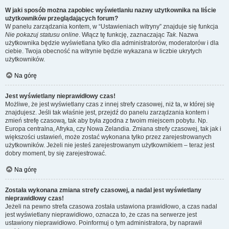
W jaki sposób można zapobiec wyświetlaniu nazwy użytkownika na liście
użytkowników przeglądających forum?
W panelu zarządzania kontem, w “Ustawieniach witryny” znajduje się funkcja
Nie pokazuj statusu online
. Włącz tę funkcję, zaznaczając
Tak
. Nazwa
użytkownika będzie wyświetlana tylko dla administratorów, moderatorów i dla
ciebie. Twoja obecność na witrynie będzie wykazana w liczbie ukrytych
użytkowników.
Na górę
Jest wyświetlany nieprawidłowy czas!
Możliwe, że jest wyświetlany czas z innej strefy czasowej, niż ta, w której się
znajdujesz. Jeśli tak właśnie jest, przejdź do panelu zarządzania kontem i
zmień strefę czasową, tak aby była zgodna z twoim miejscem pobytu. Np.
Europa centralna, Afryka, czy Nowa Zelandia. Zmiana strefy czasowej, tak jak i
większości ustawień, może zostać wykonana tylko przez zarejestrowanych
użytkowników. Jeżeli nie jesteś zarejestrowanym użytkownikiem – teraz jest
dobry moment, by się zarejestrować.
Na górę
Została wykonana zmiana strefy czasowej, a nadal jest wyświetlany
nieprawidłowy czas!
Jeżeli na pewno strefa czasowa została ustawiona prawidłowo, a czas nadal
jest wyświetlany nieprawidłowo, oznacza to, że czas na serwerze jest
ustawiony nieprawidłowo. Poinformuj o tym administratora, by naprawił