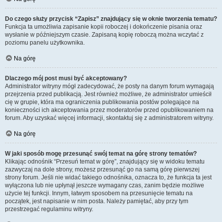
Do czego służy przycisk “Zapisz” znajdujący się w oknie tworzenia tematu?
Funkcja ta umożliwia zapisanie kopii roboczej i dokończenie pisania oraz
wysłanie w późniejszym czasie. Zapisaną kopię roboczą można wczytać z
poziomu panelu użytkownika.
Na górę
Dlaczego mój post musi być akceptowany?
Administrator witryny mógł zadecydować, że posty na danym forum wymagają
przejrzenia przed publikacją. Jest również możliwe, że administrator umieścił
cię w grupie, która ma ograniczenia publikowania postów polegające na
konieczności ich akceptowania przez moderatorów przed opublikowaniem na
forum. Aby uzyskać więcej informacji, skontaktuj się z administratorem witryny.
Na górę
W jaki sposób mogę przesunąć swój temat na górę strony tematów?
Klikając odnośnik “Przesuń temat w górę”, znajdujący się w widoku tematu
zazwyczaj na dole strony, możesz przesunąć go na samą górę pierwszej
strony forum. Jeśli nie widać takiego odnośnika, oznacza to, że funkcja ta jest
wyłączona lub nie upłynął jeszcze wymagany czas, zanim będzie możliwe
użycie tej funkcji. Innym, łatwym sposobem na przesunięcie tematu na
początek, jest napisanie w nim posta. Należy pamiętać, aby przy tym
przestrzegać regulaminu witryny.