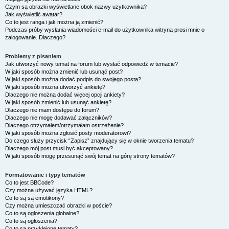
Czym są obrazki wyświetlane obok nazwy użytkownika?
Jak wyświetlić awatar?
Co to jest ranga i jak można ją zmienić?
Podczas próby wysłania wiadomości e-mail do użytkownika witryna prosi mnie o
zalogowanie. Dlaczego?
Problemy z pisaniem
Jak utworzyć nowy temat na forum lub wysłać odpowiedź w temacie?
W jaki sposób można zmienić lub usunąć post?
W jaki sposób można dodać podpis do swojego posta?
W jaki sposób można utworzyć ankietę?
Dlaczego nie można dodać więcej opcji ankiety?
W jaki sposób zmienić lub usunąć ankietę?
Dlaczego nie mam dostępu do forum?
Dlaczego nie mogę dodawać załączników?
Dlaczego otrzymałem/otrzymałam ostrzeżenie?
W jaki sposób można zgłosić posty moderatorowi?
Do czego służy przycisk “Zapisz” znajdujący się w oknie tworzenia tematu?
Dlaczego mój post musi być akceptowany?
W jaki sposób mogę przesunąć swój temat na górę strony tematów?
Formatowanie i typy tematów
Co to jest BBCode?
Czy można używać języka HTML?
Co to są są emotikony?
Czy można umieszczać obrazki w poście?
Co to są ogłoszenia globalne?
Co to są ogłoszenia?
Co to są przyklejone tematy?