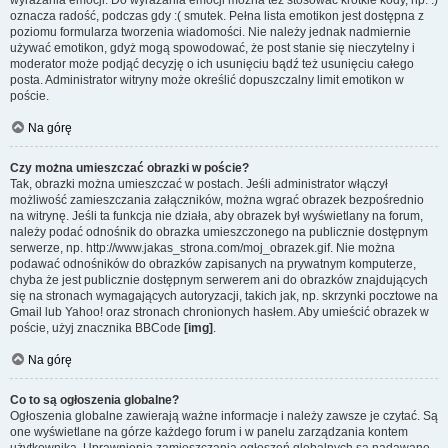
wyrażania emocji. Do wyrażania emocji można też stosować krótkie kody, np. :)
oznacza radość, podczas gdy :( smutek. Pełna lista emotikon jest dostępna z
poziomu formularza tworzenia wiadomości. Nie należy jednak nadmiernie
używać emotikon, gdyż mogą spowodować, że post stanie się nieczytelny i
moderator może podjąć decyzję o ich usunięciu bądź też usunięciu całego
posta. Administrator witryny może określić dopuszczalny limit emotikon w
poście.
Na górę
Czy można umieszczać obrazki w poście?
Tak, obrazki można umieszczać w postach. Jeśli administrator włączył
możliwość zamieszczania załączników, można wgrać obrazek bezpośrednio
na witrynę. Jeśli ta funkcja nie działa, aby obrazek był wyświetlany na forum,
należy podać odnośnik do obrazka umieszczonego na publicznie dostępnym
serwerze, np. http://www.jakas_strona.com/moj_obrazek.gif. Nie można
podawać odnośników do obrazków zapisanych na prywatnym komputerze,
chyba że jest publicznie dostępnym serwerem ani do obrazków znajdujących
się na stronach wymagających autoryzacji, takich jak, np. skrzynki pocztowe na
Gmail lub Yahoo! oraz stronach chronionych hasłem. Aby umieścić obrazek w
poście, użyj znacznika BBCode
[img]
.
Na górę
Co to są ogłoszenia globalne?
Ogłoszenia globalne zawierają ważne informacje i należy zawsze je czytać. Są
one wyświetlane na górze każdego forum i w panelu zarządzania kontem