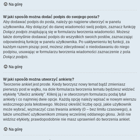
Na górę
W jaki sposób można dodać podpis do swojego posta?
Aby dodawać podpis do posta, należy go najpierw utworzyć w panelu
użytkownika. Aby dołączyć do danej wiadomości swój podpis, zaznacz funkcję
Dołącz podpis
znajdującą się w formularzu tworzenia wiadomości. Możesz
także domyślnie dodawać podpis do wszystkich swoich postów, zaznaczając
odpowiednią funkcję w panelu użytkownika. Po uaktywnieniu tej funkcji, za
każdym razem pisząc post, możesz zdecydować o niedodawaniu do niego
podpisu, usuwając w formularzu tworzenia wiadomości zaznaczenie z pola
Dołącz podpis
.
Na górę
W jaki sposób można utworzyć ankietę?
Tworzenie ankiet jest proste. Kiedy tworzysz nowy temat bądź zmieniasz
pierwszy post w wątku, na dole formularza tworzenia tematu będziesz widzieć
etykietę “Utwórz ankietę”. Kliknij ją i w otworzonym formularzu podaj tytuł
ankiety i co najmniej dwie opcje. Każdą opcję należy wpisać w nowym wierszu
widocznego pola tekstowego. Możesz określić liczbę opcji, jakie użytkownik
może wybrać, wyznaczyć czas trwania ankiety (0 – bez limitu czasowego), a
także umożliwić użytkownikom zmianę wcześniej oddanego głosu. Jeśli nie
widzisz etykiety, prawdopodobnie nie masz uprawnień do tworzenia ankiet.
Na górę