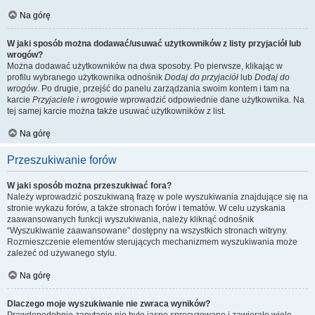
Na górę
W jaki sposób można dodawać/usuwać użytkowników z listy przyjaciół lub
wrogów?
Można dodawać użytkowników na dwa sposoby. Po pierwsze, klikając w
profilu wybranego użytkownika odnośnik
Dodaj do przyjaciół
lub
Dodaj do
wrogów
. Po drugie, przejść do panelu zarządzania swoim kontem i tam na
karcie
Przyjaciele i wrogowie
wprowadzić odpowiednie dane użytkownika. Na
tej samej karcie można także usuwać użytkowników z list.
Na górę
Przeszukiwanie forów
W jaki sposób można przeszukiwać fora?
Należy wprowadzić poszukiwaną frazę w pole wyszukiwania znajdujące się na
stronie wykazu forów, a także stronach forów i tematów. W celu uzyskania
zaawansowanych funkcji wyszukiwania, należy kliknąć odnośnik
“Wyszukiwanie zaawansowane” dostępny na wszystkich stronach witryny.
Rozmieszczenie elementów sterujących mechanizmem wyszukiwania może
zależeć od używanego stylu.
Na górę
Dlaczego moje wyszukiwanie nie zwraca wyników?