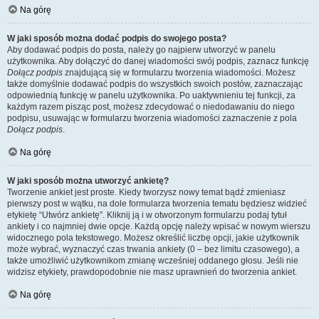
Na górę
W jaki sposób można dodać podpis do swojego posta?
Aby dodawać podpis do posta, należy go najpierw utworzyć w panelu
użytkownika. Aby dołączyć do danej wiadomości swój podpis, zaznacz funkcję
Dołącz podpis
znajdującą się w formularzu tworzenia wiadomości. Możesz
także domyślnie dodawać podpis do wszystkich swoich postów, zaznaczając
odpowiednią funkcję w panelu użytkownika. Po uaktywnieniu tej funkcji, za
każdym razem pisząc post, możesz zdecydować o niedodawaniu do niego
podpisu, usuwając w formularzu tworzenia wiadomości zaznaczenie z pola
Dołącz podpis
.
Na górę
W jaki sposób można utworzyć ankietę?
Tworzenie ankiet jest proste. Kiedy tworzysz nowy temat bądź zmieniasz
pierwszy post w wątku, na dole formularza tworzenia tematu będziesz widzieć
etykietę “Utwórz ankietę”. Kliknij ją i w otworzonym formularzu podaj tytuł
ankiety i co najmniej dwie opcje. Każdą opcję należy wpisać w nowym wierszu
widocznego pola tekstowego. Możesz określić liczbę opcji, jakie użytkownik
może wybrać, wyznaczyć czas trwania ankiety (0 – bez limitu czasowego), a
także umożliwić użytkownikom zmianę wcześniej oddanego głosu. Jeśli nie
widzisz etykiety, prawdopodobnie nie masz uprawnień do tworzenia ankiet.
Na górę