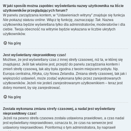
W jaki sposób można zapobiec wyświetlaniu nazwy użytkownika na liście
użytkowników przeglądających forum?
W panelu zarządzania kontem, w “Ustawieniach witryny” znajduje się funkcja
Nie pokazuj statusu online
. Włącz tę funkcję, zaznaczając
Tak
. Nazwa
użytkownika będzie wyświetlana tylko dla administratorów, moderatorów i dla
ciebie. Twoja obecność na witrynie będzie wykazana w liczbie ukrytych
użytkowników.
Na górę
Jest wyświetlany nieprawidłowy czas!
Możliwe, że jest wyświetlany czas z innej strefy czasowej, niż ta, w której się
znajdujesz. Jeśli tak właśnie jest, przejdź do panelu zarządzania kontem i
zmień strefę czasową, tak aby była zgodna z twoim miejscem pobytu. Np.
Europa centralna, Afryka, czy Nowa Zelandia. Zmiana strefy czasowej, tak jak i
większości ustawień, może zostać wykonana tylko przez zarejestrowanych
użytkowników. Jeżeli nie jesteś zarejestrowanym użytkownikiem – teraz jest
dobry moment, by się zarejestrować.
Na górę
Została wykonana zmiana strefy czasowej, a nadal jest wyświetlany
nieprawidłowy czas!
Jeżeli na pewno strefa czasowa została ustawiona prawidłowo, a czas nadal
jest wyświetlany nieprawidłowo, oznacza to, że czas na serwerze jest
ustawiony nieprawidłowo. Poinformuj o tym administratora, by naprawił