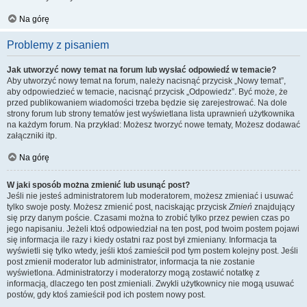
Na górę
Problemy z pisaniem
Jak utworzyć nowy temat na forum lub wysłać odpowiedź w temacie?
Aby utworzyć nowy temat na forum, należy nacisnąć przycisk „Nowy temat”,
aby odpowiedzieć w temacie, nacisnąć przycisk „Odpowiedz”. Być może, że
przed publikowaniem wiadomości trzeba będzie się zarejestrować. Na dole
strony forum lub strony tematów jest wyświetlana lista uprawnień użytkownika
na każdym forum. Na przykład: Możesz tworzyć nowe tematy, Możesz dodawać
załączniki itp.
Na górę
W jaki sposób można zmienić lub usunąć post?
Jeśli nie jesteś administratorem lub moderatorem, możesz zmieniać i usuwać
tylko swoje posty. Możesz zmienić post, naciskając przycisk
Zmień
znajdujący
się przy danym poście. Czasami można to zrobić tylko przez pewien czas po
jego napisaniu. Jeżeli ktoś odpowiedział na ten post, pod twoim postem pojawi
się informacja ile razy i kiedy ostatni raz post był zmieniany. Informacja ta
wyświetli się tylko wtedy, jeśli ktoś zamieścił pod tym postem kolejny post. Jeśli
post zmienił moderator lub administrator, informacja ta nie zostanie
wyświetlona. Administratorzy i moderatorzy mogą zostawić notatkę z
informacją, dlaczego ten post zmieniali. Zwykli użytkownicy nie mogą usuwać
postów, gdy ktoś zamieścił pod ich postem nowy post.