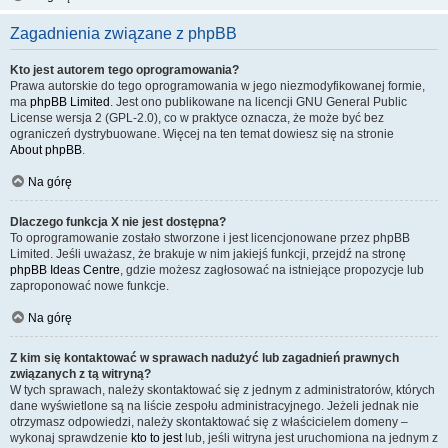
Zagadnienia związane z phpBB
Kto jest autorem tego oprogramowania?
Prawa autorskie do tego oprogramowania w jego niezmodyfikowanej formie,
ma
phpBB Limited
. Jest ono publikowane na licencji GNU General Public
License wersja 2 (GPL-2.0), co w praktyce oznacza, że może być bez
ograniczeń dystrybuowane. Więcej na ten temat dowiesz się na stronie
About phpBB
.
Na górę
Dlaczego funkcja X nie jest dostępna?
To oprogramowanie zostało stworzone i jest licencjonowane przez phpBB
Limited. Jeśli uważasz, że brakuje w nim jakiejś funkcji, przejdź na stronę
phpBB Ideas Centre
, gdzie możesz zagłosować na istniejące propozycje lub
zaproponować nowe funkcje.
Na górę
Z kim się kontaktować w sprawach nadużyć lub zagadnień prawnych
związanych z tą witryną?
W tych sprawach, należy skontaktować się z jednym z administratorów, których
dane wyświetlone są na liście zespołu administracyjnego. Jeżeli jednak nie
otrzymasz odpowiedzi, należy skontaktować się z właścicielem domeny –
wykonaj sprawdzenie
kto to jest
lub, jeśli witryna jest uruchomiona na jednym z