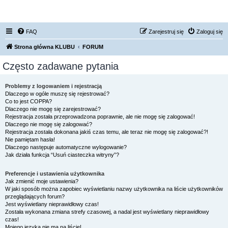
FORUM NISSAN ZONE
FAQ
Zarejestruj się
Zaloguj się
Strona główna KLUBU
FORUM
Często zadawane pytania
Problemy z logowaniem i rejestracją
Dlaczego w ogóle muszę się rejestrować?
Co to jest COPPA?
Dlaczego nie mogę się zarejestrować?
Rejestracja została przeprowadzona poprawnie, ale nie mogę się zalogować!
Dlaczego nie mogę się zalogować?
Rejestracja została dokonana jakiś czas temu, ale teraz nie mogę się zalogować?!
Nie pamiętam hasła!
Dlaczego następuje automatyczne wylogowanie?
Jak działa funkcja “Usuń ciasteczka witryny”?
Preferencje i ustawienia użytkownika
Jak zmienić moje ustawienia?
W jaki sposób można zapobiec wyświetlaniu nazwy użytkownika na liście użytkowników
przeglądających forum?
Jest wyświetlany nieprawidłowy czas!
Została wykonana zmiana strefy czasowej, a nadal jest wyświetlany nieprawidłowy
czas!
Mojego języka nie ma na liście!