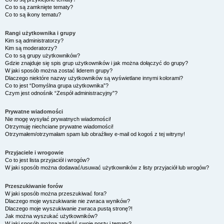
Co to są zamknięte tematy?
Co to są ikony tematu?
Rangi użytkownika i grupy
Kim są administratorzy?
Kim są moderatorzy?
Co to są grupy użytkowników?
Gdzie znajduje się spis grup użytkowników i jak można dołączyć do grupy?
W jaki sposób można zostać liderem grupy?
Dlaczego niektóre nazwy użytkowników są wyświetlane innymi kolorami?
Co to jest “Domyślna grupa użytkownika”?
Czym jest odnośnik “Zespół administracyjny”?
Prywatne wiadomości
Nie mogę wysyłać prywatnych wiadomości!
Otrzymuję niechciane prywatne wiadomości!
Otrzymałem/otrzymałam spam lub obraźliwy e-mail od kogoś z tej witryny!
Przyjaciele i wrogowie
Co to jest lista przyjaciół i wrogów?
W jaki sposób można dodawać/usuwać użytkowników z listy przyjaciół lub wrogów?
Przeszukiwanie forów
W jaki sposób można przeszukiwać fora?
Dlaczego moje wyszukiwanie nie zwraca wyników?
Dlaczego moje wyszukiwanie zwraca pustą stronę?!
Jak można wyszukać użytkowników?
W jaki sposób można znaleźć swoje posty i tematy?