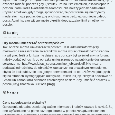
wyrażania emocji. Do wyrażania emocji można też stosować krótkie kody, np. :)
oznacza radość, podczas gdy :( smutek. Pełna lista emotikon jest dostępna z
poziomu formularza tworzenia wiadomości. Nie należy jednak nadmiernie
używać emotikon, gdyż mogą spowodować, że post stanie się nieczytelny i
moderator może podjąć decyzję o ich usunięciu bądź też usunięciu całego
posta. Administrator witryny może określić dopuszczalny limit emotikon w
poście.
Na górę
Czy można umieszczać obrazki w poście?
Tak, obrazki można umieszczać w postach. Jeśli administrator włączył
możliwość zamieszczania załączników, można wgrać obrazek bezpośrednio
na witrynę. Jeśli ta funkcja nie działa, aby obrazek był wyświetlany na forum,
należy podać odnośnik do obrazka umieszczonego na publicznie dostępnym
serwerze, np. http://www.jakas_strona.com/moj_obrazek.gif. Nie można
podawać odnośników do obrazków zapisanych na prywatnym komputerze,
chyba że jest publicznie dostępnym serwerem ani do obrazków znajdujących
się na stronach wymagających autoryzacji, takich jak, np. skrzynki pocztowe na
Gmail lub Yahoo! oraz stronach chronionych hasłem. Aby umieścić obrazek w
poście, użyj znacznika BBCode
[img]
.
Na górę
Co to są ogłoszenia globalne?
Ogłoszenia globalne zawierają ważne informacje i należy zawsze je czytać. Są
one wyświetlane na górze każdego forum i w panelu zarządzania kontem