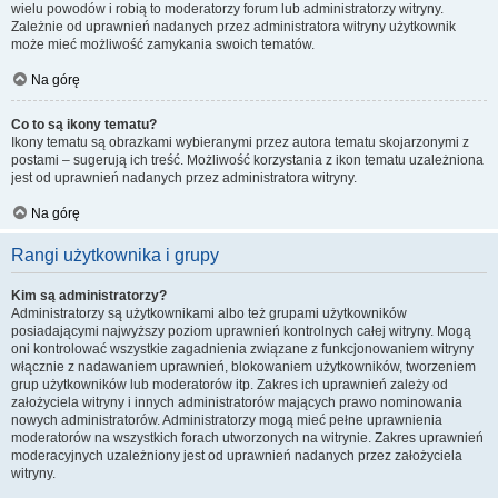
wielu powodów i robią to moderatorzy forum lub administratorzy witryny.
Zależnie od uprawnień nadanych przez administratora witryny użytkownik
może mieć możliwość zamykania swoich tematów.
Na górę
Co to są ikony tematu?
Ikony tematu są obrazkami wybieranymi przez autora tematu skojarzonymi z
postami – sugerują ich treść. Możliwość korzystania z ikon tematu uzależniona
jest od uprawnień nadanych przez administratora witryny.
Na górę
Rangi użytkownika i grupy
Kim są administratorzy?
Administratorzy są użytkownikami albo też grupami użytkowników
posiadającymi najwyższy poziom uprawnień kontrolnych całej witryny. Mogą
oni kontrolować wszystkie zagadnienia związane z funkcjonowaniem witryny
włącznie z nadawaniem uprawnień, blokowaniem użytkowników, tworzeniem
grup użytkowników lub moderatorów itp. Zakres ich uprawnień zależy od
założyciela witryny i innych administratorów mających prawo nominowania
nowych administratorów. Administratorzy mogą mieć pełne uprawnienia
moderatorów na wszystkich forach utworzonych na witrynie. Zakres uprawnień
moderacyjnych uzależniony jest od uprawnień nadanych przez założyciela
witryny.