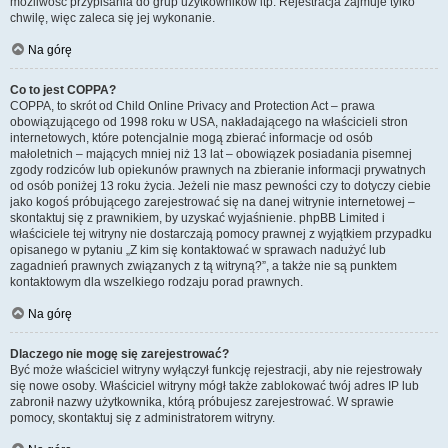
możliwość przypisania do grup użytkowników itp. Rejestracja zajmuje tylko
chwilę, więc zaleca się jej wykonanie.
Na górę
Co to jest COPPA?
COPPA, to skrót od Child Online Privacy and Protection Act – prawa
obowiązującego od 1998 roku w USA, nakładającego na właścicieli stron
internetowych, które potencjalnie mogą zbierać informacje od osób
małoletnich – mających mniej niż 13 lat – obowiązek posiadania pisemnej
zgody rodziców lub opiekunów prawnych na zbieranie informacji prywatnych
od osób poniżej 13 roku życia. Jeżeli nie masz pewności czy to dotyczy ciebie
jako kogoś próbującego zarejestrować się na danej witrynie internetowej –
skontaktuj się z prawnikiem, by uzyskać wyjaśnienie. phpBB Limited i
właściciele tej witryny nie dostarczają pomocy prawnej z wyjątkiem przypadku
opisanego w pytaniu „Z kim się kontaktować w sprawach nadużyć lub
zagadnień prawnych związanych z tą witryną?”, a także nie są punktem
kontaktowym dla wszelkiego rodzaju porad prawnych.
Na górę
Dlaczego nie mogę się zarejestrować?
Być może właściciel witryny wyłączył funkcję rejestracji, aby nie rejestrowały
się nowe osoby. Właściciel witryny mógł także zablokować twój adres IP lub
zabronił nazwy użytkownika, którą próbujesz zarejestrować. W sprawie
pomocy, skontaktuj się z administratorem witryny.