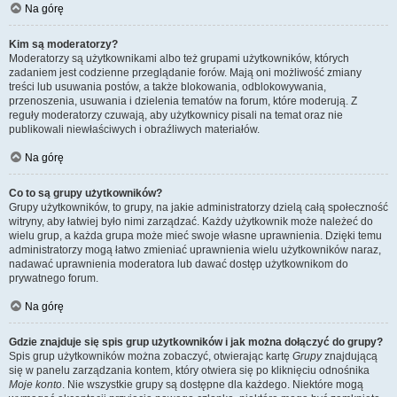
Na górę
Kim są moderatorzy?
Moderatorzy są użytkownikami albo też grupami użytkowników, których
zadaniem jest codzienne przeglądanie forów. Mają oni możliwość zmiany
treści lub usuwania postów, a także blokowania, odblokowywania,
przenoszenia, usuwania i dzielenia tematów na forum, które moderują. Z
reguły moderatorzy czuwają, aby użytkownicy pisali na temat oraz nie
publikowali niewłaściwych i obraźliwych materiałów.
Na górę
Co to są grupy użytkowników?
Grupy użytkowników, to grupy, na jakie administratorzy dzielą całą społeczność
witryny, aby łatwiej było nimi zarządzać. Każdy użytkownik może należeć do
wielu grup, a każda grupa może mieć swoje własne uprawnienia. Dzięki temu
administratorzy mogą łatwo zmieniać uprawnienia wielu użytkowników naraz,
nadawać uprawnienia moderatora lub dawać dostęp użytkownikom do
prywatnego forum.
Na górę
Gdzie znajduje się spis grup użytkowników i jak można dołączyć do grupy?
Spis grup użytkowników można zobaczyć, otwierając kartę
Grupy
znajdującą
się w panelu zarządzania kontem, który otwiera się po kliknięciu odnośnika
Moje konto
. Nie wszystkie grupy są dostępne dla każdego. Niektóre mogą