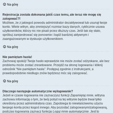
Na górę
Rejestracja została dokonana jakiś czas temu, ale teraz nie mogę się
zalogować?!
Możliwe, że z jakiegoś powodu administrator dezaktywował lub usunął twoje
konto. Wiele witryn, aby zmniejszyć rozmiar bazy danych, cyklicznie usuwa
użytkowników, którzy nic nie pisali przez dłuższy czas. Jeśli tak się stało,
spróbuj zarejestrować się ponownie i bądź bardziej aktywnym i
zaangażowanym w dyskusje użytkownikiem.
Na górę
Nie pamiętam hasła!
Zachowaj spokój! Twoje hasło wprawdzie nie może zostać odzyskane, ale bez
problemu może zostać zresetowane. Przejdź na stronę logowania i kliknij
odnośnik “Nie pamiętam hasła”. Postępuj zgodnie z instrukcjami, a
prawdopodobnie niedługo znów będziesz móc się zalogować.
Na górę
Dlaczego następuje automatyczne wylogowanie?
Jeżeli w czasie logowania nie zaznaczysz funkcji
Zapamiętaj mnie
, witryna
zachowa informację o tym, że twój pobyt na tej witrynie będzie trwał tylko
określony przez administratora czas. Zapobiega to niewłaściwemu użyciu
twojego konta przez kogoś innego. Aby pozostać zalogowanym/zalogowaną,
podczas logowania zaznacz funkcję
Loguj mnie automatycznie
. Jest to