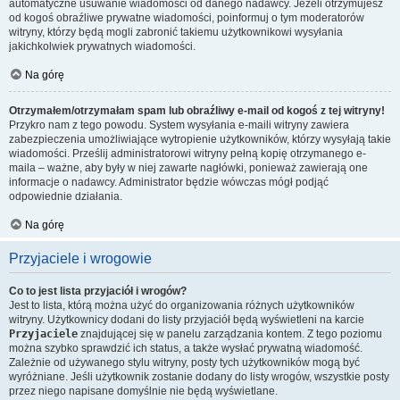
automatyczne usuwanie wiadomości od danego nadawcy. Jeżeli otrzymujesz
od kogoś obraźliwe prywatne wiadomości, poinformuj o tym moderatorów
witryny, którzy będą mogli zabronić takiemu użytkownikowi wysyłania
jakichkolwiek prywatnych wiadomości.
Na górę
Otrzymałem/otrzymałam spam lub obraźliwy e-mail od kogoś z tej witryny!
Przykro nam z tego powodu. System wysyłania e-maili witryny zawiera
zabezpieczenia umożliwiające wytropienie użytkowników, którzy wysyłają takie
wiadomości. Prześlij administratorowi witryny pełną kopię otrzymanego e-
maila – ważne, aby były w niej zawarte nagłówki, ponieważ zawierają one
informacje o nadawcy. Administrator będzie wówczas mógł podjąć
odpowiednie działania.
Na górę
Przyjaciele i wrogowie
Co to jest lista przyjaciół i wrogów?
Jest to lista, którą można użyć do organizowania różnych użytkowników
witryny. Użytkownicy dodani do listy przyjaciół będą wyświetleni na karcie
Przyjaciele
znajdującej się w panelu zarządzania kontem. Z tego poziomu
można szybko sprawdzić ich status, a także wysłać prywatną wiadomość.
Zależnie od używanego stylu witryny, posty tych użytkowników mogą być
wyróżniane. Jeśli użytkownik zostanie dodany do listy wrogów, wszystkie posty
przez niego napisane domyślnie nie będą wyświetlane.