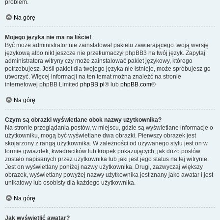
problem.
Na górę
Mojego języka nie ma na liście!
Być może administrator nie zainstalował pakietu zawierającego twoją wersję
językową albo nikt jeszcze nie przetłumaczył phpBB3 na twój język. Zapytaj
administratora witryny czy może zainstalować pakiet językowy, którego
potrzebujesz. Jeśli pakiet dla twojego języka nie istnieje, może spróbujesz go
utworzyć. Więcej informacji na ten temat można znaleźć na stronie
internetowej phpBB Limited
phpBB.pl
® lub
phpBB.com
®
Na górę
Czym są obrazki wyświetlane obok nazwy użytkownika?
Na stronie przeglądania postów, w miejscu, gdzie są wyświetlane informacje o
użytkowniku, mogą być wyświetlane dwa obrazki. Pierwszy obrazek jest
skojarzony z rangą użytkownika. W zależności od używanego stylu jest on w
formie gwiazdek, kwadracików lub kropek pokazujących, jak dużo postów
zostało napisanych przez użytkownika lub jaki jest jego status na tej witrynie.
Jest on wyświetlany poniżej nazwy użytkownika. Drugi, zazwyczaj większy
obrazek, wyświetlany powyżej nazwy użytkownika jest znany jako awatar i jest
unikatowy lub osobisty dla każdego użytkownika.
Na górę
Jak wyświetlić awatar?