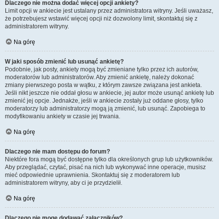
Dlaczego nie można dodać więcej opcji ankiety?
Limit opcji w ankiecie jest ustalany przez administratora witryny. Jeśli uważasz,
że potrzebujesz wstawić więcej opcji niż dozwolony limit, skontaktuj się z
administratorem witryny.
Na górę
W jaki sposób zmienić lub usunąć ankietę?
Podobnie, jak posty, ankiety mogą być zmieniane tylko przez ich autorów,
moderatorów lub administratorów. Aby zmienić ankietę, należy dokonać
zmiany pierwszego posta w wątku, z którym zawsze związana jest ankieta.
Jeśli nikt jeszcze nie oddał głosu w ankiecie, jej autor może usunąć ankietę lub
zmienić jej opcje. Jednakże, jeśli w ankiecie zostały już oddane głosy, tylko
moderatorzy lub administratorzy mogą ją zmienić, lub usunąć. Zapobiega to
modyfikowaniu ankiety w czasie jej trwania.
Na górę
Dlaczego nie mam dostępu do forum?
Niektóre fora mogą być dostępne tylko dla określonych grup lub użytkowników.
Aby przeglądać, czytać, pisać na nich lub wykonywać inne operacje, musisz
mieć odpowiednie uprawnienia. Skontaktuj się z moderatorem lub
administratorem witryny, aby ci je przydzielił.
Na górę
Dlaczego nie mogę dodawać załączników?