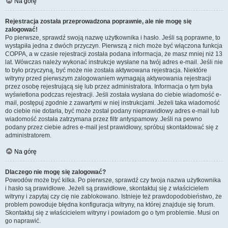
Na górę
Rejestracja została przeprowadzona poprawnie, ale nie mogę się
zalogować!
Po pierwsze, sprawdź swoją nazwę użytkownika i hasło. Jeśli są poprawne, to
wystąpiła jedna z dwóch przyczyn. Pierwszą z nich może być włączona funkcja
COPPA, a w czasie rejestracji została podana informacja, że masz mniej niż 13
lat. Wówczas należy wykonać instrukcje wysłane na twój adres e-mail. Jeśli nie
to było przyczyną, być może nie została aktywowana rejestracja. Niektóre
witryny przed pierwszym zalogowaniem wymagają aktywowania rejestracji
przez osobę rejestrującą się lub przez administratora. Informacja o tym była
wyświetlona podczas rejestracji. Jeśli została wysłana do ciebie wiadomość e-
mail, postępuj zgodnie z zawartymi w niej instrukcjami. Jeżeli taka wiadomość
do ciebie nie dotarła, być może został podany nieprawidłowy adres e-mail lub
wiadomość została zatrzymana przez filtr antyspamowy. Jeśli na pewno
podany przez ciebie adres e-mail jest prawidłowy, spróbuj skontaktować się z
administratorem.
Na górę
Dlaczego nie mogę się zalogować?
Powodów może być kilka. Po pierwsze, sprawdź czy twoja nazwa użytkownika
i hasło są prawidłowe. Jeżeli są prawidłowe, skontaktuj się z właścicielem
witryny i zapytaj czy cię nie zablokowano. Istnieje też prawdopodobieństwo, że
problem powoduje błędna konfiguracja witryny, na której znajduje się forum.
Skontaktuj się z właścicielem witryny i powiadom go o tym problemie. Musi on
go naprawić.