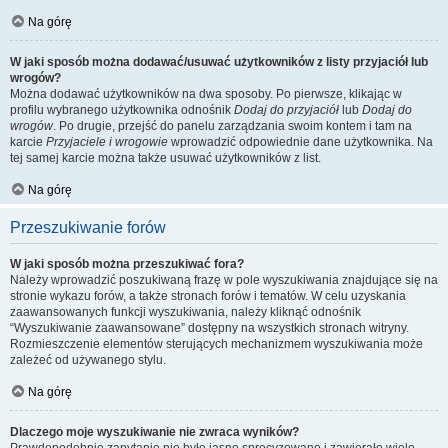
Na górę
W jaki sposób można dodawać/usuwać użytkowników z listy przyjaciół lub
wrogów?
Można dodawać użytkowników na dwa sposoby. Po pierwsze, klikając w
profilu wybranego użytkownika odnośnik
Dodaj do przyjaciół
lub
Dodaj do
wrogów
. Po drugie, przejść do panelu zarządzania swoim kontem i tam na
karcie
Przyjaciele i wrogowie
wprowadzić odpowiednie dane użytkownika. Na
tej samej karcie można także usuwać użytkowników z list.
Na górę
Przeszukiwanie forów
W jaki sposób można przeszukiwać fora?
Należy wprowadzić poszukiwaną frazę w pole wyszukiwania znajdujące się na
stronie wykazu forów, a także stronach forów i tematów. W celu uzyskania
zaawansowanych funkcji wyszukiwania, należy kliknąć odnośnik
“Wyszukiwanie zaawansowane” dostępny na wszystkich stronach witryny.
Rozmieszczenie elementów sterujących mechanizmem wyszukiwania może
zależeć od używanego stylu.
Na górę
Dlaczego moje wyszukiwanie nie zwraca wyników?