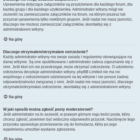
Uprawnienia dotyczące załączników są przydzielane dla każdego forum, dla
każdej grupy i dla każdego użytkownika. Administrator witryny mógł nie
zezwolić na zamieszczanie załączników na forum, na którym piszesz lub
przyznał uprawnienia tylko niektórym grupom. Jeśli nadal nie masz jasności,
dlaczego nie możesz zamieszczać załączników, skontaktuj się z
administratorem witryny.
Na górę
Dlaczego otrzymałem/otrzymałam ostrzeżenie?
Każdy administrator witryny ma swoje zasady i regulaminy obowiązujące na
danej witrynie. Są one opublikowane i administrator zaleca zapoznanie się z
nimi. Jeśli ktoś ich nie przestrzegał, może otrzymać ostrzeżenie. O udzieleniu
ostrzeżenia decyduje administrator witryny. phpBB Limited nie ma nic
wspólnego z ostrzeżeniami udzielanymi na tej witrynie i nie ponosi żadnej
odpowiedzialności związanej z nimi. Jeśli nadal nie masz jasności, dlaczego
otrzymałeś/otrzymałaś ostrzeżenie, skontaktuj się z administratorem witryny.
Na górę
W jaki sposób można zgłosić posty moderatorowi?
Jeśli administrator na to zezwolił, w prawym górnym rogu treści posta, który
chcesz zgłosić, powinien być widoczny odpowiedni przycisk. Naciśnięcie tego
przycisku spowoduje przeniesienie cię do formularza, który po jego
wypełnieniu umożliwi wysłanie zgłoszenia.
Na górę