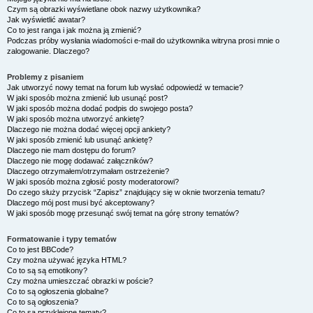
Czym są obrazki wyświetlane obok nazwy użytkownika?
Jak wyświetlić awatar?
Co to jest ranga i jak można ją zmienić?
Podczas próby wysłania wiadomości e-mail do użytkownika witryna prosi mnie o
zalogowanie. Dlaczego?
Problemy z pisaniem
Jak utworzyć nowy temat na forum lub wysłać odpowiedź w temacie?
W jaki sposób można zmienić lub usunąć post?
W jaki sposób można dodać podpis do swojego posta?
W jaki sposób można utworzyć ankietę?
Dlaczego nie można dodać więcej opcji ankiety?
W jaki sposób zmienić lub usunąć ankietę?
Dlaczego nie mam dostępu do forum?
Dlaczego nie mogę dodawać załączników?
Dlaczego otrzymałem/otrzymałam ostrzeżenie?
W jaki sposób można zgłosić posty moderatorowi?
Do czego służy przycisk “Zapisz” znajdujący się w oknie tworzenia tematu?
Dlaczego mój post musi być akceptowany?
W jaki sposób mogę przesunąć swój temat na górę strony tematów?
Formatowanie i typy tematów
Co to jest BBCode?
Czy można używać języka HTML?
Co to są są emotikony?
Czy można umieszczać obrazki w poście?
Co to są ogłoszenia globalne?
Co to są ogłoszenia?
Co to są przyklejone tematy?