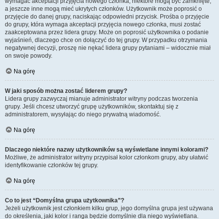
wymagać akceptacji przyjęcia nowego członka, niektóre mogą być zamknięte,
a jeszcze inne mogą mieć ukrytych członków. Użytkownik może poprosić o
przyjęcie do danej grupy, naciskając odpowiedni przycisk. Prośba o przyjęcie
do grupy, która wymaga akceptacji przyjęcia nowego członka, musi zostać
zaakceptowana przez lidera grupy. Może on poprosić użytkownika o podanie
wyjaśnień, dlaczego chce on dołączyć do tej grupy. W przypadku otrzymania
negatywnej decyzji, proszę nie nękać lidera grupy pytaniami – widocznie miał
on swoje powody.
Na górę
W jaki sposób można zostać liderem grupy?
Lidera grupy zazwyczaj mianuje administrator witryny podczas tworzenia
grupy. Jeśli chcesz utworzyć grupę użytkowników, skontaktuj się z
administratorem, wysyłając do niego prywatną wiadomość.
Na górę
Dlaczego niektóre nazwy użytkowników są wyświetlane innymi kolorami?
Możliwe, że administrator witryny przypisał kolor członkom grupy, aby ułatwić
identyfikowanie członków tej grupy.
Na górę
Co to jest “Domyślna grupa użytkownika”?
Jeżeli użytkownik jest członkiem kilku grup, jego domyślna grupa jest używana
do określenia, jaki kolor i ranga będzie domyślnie dla niego wyświetlana.