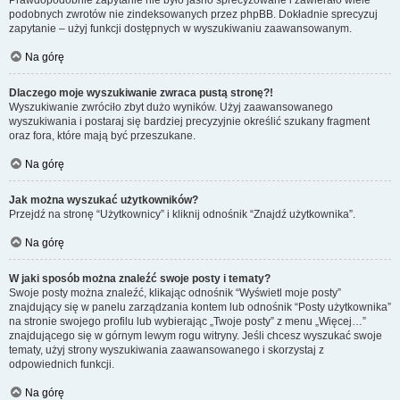
Prawdopodobnie zapytanie nie było jasno sprecyzowane i zawierało wiele
podobnych zwrotów nie zindeksowanych przez phpBB. Dokładnie sprecyzuj
zapytanie – użyj funkcji dostępnych w wyszukiwaniu zaawansowanym.
Na górę
Dlaczego moje wyszukiwanie zwraca pustą stronę?!
Wyszukiwanie zwróciło zbyt dużo wyników. Użyj zaawansowanego
wyszukiwania i postaraj się bardziej precyzyjnie określić szukany fragment
oraz fora, które mają być przeszukane.
Na górę
Jak można wyszukać użytkowników?
Przejdź na stronę “Użytkownicy” i kliknij odnośnik “Znajdź użytkownika”.
Na górę
W jaki sposób można znaleźć swoje posty i tematy?
Swoje posty można znaleźć, klikając odnośnik “Wyświetl moje posty”
znajdujący się w panelu zarządzania kontem lub odnośnik “Posty użytkownika”
na stronie swojego profilu lub wybierając „Twoje posty” z menu „Więcej…”
znajdującego się w górnym lewym rogu witryny. Jeśli chcesz wyszukać swoje
tematy, użyj strony wyszukiwania zaawansowanego i skorzystaj z
odpowiednich funkcji.
Na górę