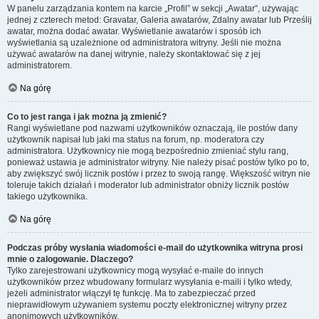
W panelu zarządzania kontem na karcie „Profil” w sekcji „Awatar”, używając
jednej z czterech metod: Gravatar, Galeria awatarów, Zdalny awatar lub Prześlij
awatar, można dodać awatar. Wyświetlanie awatarów i sposób ich
wyświetlania są uzależnione od administratora witryny. Jeśli nie można
używać awatarów na danej witrynie, należy skontaktować się z jej
administratorem.
Na górę
Co to jest ranga i jak można ją zmienić?
Rangi wyświetlane pod nazwami użytkowników oznaczają, ile postów dany
użytkownik napisał lub jaki ma status na forum, np. moderatora czy
administratora. Użytkownicy nie mogą bezpośrednio zmieniać stylu rang,
ponieważ ustawia je administrator witryny. Nie należy pisać postów tylko po to,
aby zwiększyć swój licznik postów i przez to swoją rangę. Większość witryn nie
toleruje takich działań i moderator lub administrator obniży licznik postów
takiego użytkownika.
Na górę
Podczas próby wysłania wiadomości e-mail do użytkownika witryna prosi
mnie o zalogowanie. Dlaczego?
Tylko zarejestrowani użytkownicy mogą wysyłać e-maile do innych
użytkowników przez wbudowany formularz wysyłania e-maili i tylko wtedy,
jeżeli administrator włączył tę funkcję. Ma to zabezpieczać przed
nieprawidłowym używaniem systemu poczty elektronicznej witryny przez
anonimowych użytkowników.