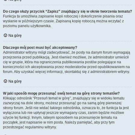
Do czego służy przycisk “Zapisz” znajdujący się w oknie tworzenia tematu?
Funkcja ta umożliwia zapisanie kopii roboczej i dokończenie pisania oraz
wysłanie w późniejszym czasie. Zapisaną kopię roboczą można wczytać z
poziomu panelu użytkownika.
Na górę
Dlaczego mój post musi być akceptowany?
Administrator witryny mógł zadecydować, że posty na danym forum wymagają
przejrzenia przed publikacją. Jest również możliwe, że administrator umieścił
cię w grupie, która ma ograniczenia publikowania postów polegające na
konieczności ich akceptowania przez moderatorów przed opublikowaniem na
forum. Aby uzyskać więcej informacji, skontaktuj się z administratorem witryny.
Na górę
W jaki sposób mogę przesunąć swój temat na górę strony tematów?
Klikając odnośnik “Przesuń temat w górę”, znajdujący się w widoku tematu
zazwyczaj na dole strony, możesz przesunąć go na samą górę pierwszej
strony forum. Jeśli nie widać takiego odnośnika, oznacza to, że funkcja ta jest
wyłączona lub nie upłynął jeszcze wymagany czas, zanim będzie możliwe
użycie tej funkcji. Innym, łatwym sposobem na przesunięcie tematu na
początek, jest napisanie w nim posta. Należy pamiętać, aby przy tym
przestrzegać regulaminu witryny.