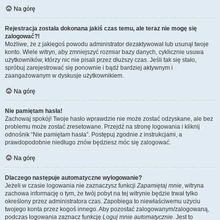
Na górę
Rejestracja została dokonana jakiś czas temu, ale teraz nie mogę się
zalogować?!
Możliwe, że z jakiegoś powodu administrator dezaktywował lub usunął twoje
konto. Wiele witryn, aby zmniejszyć rozmiar bazy danych, cyklicznie usuwa
użytkowników, którzy nic nie pisali przez dłuższy czas. Jeśli tak się stało,
spróbuj zarejestrować się ponownie i bądź bardziej aktywnym i
zaangażowanym w dyskusje użytkownikiem.
Na górę
Nie pamiętam hasła!
Zachowaj spokój! Twoje hasło wprawdzie nie może zostać odzyskane, ale bez
problemu może zostać zresetowane. Przejdź na stronę logowania i kliknij
odnośnik “Nie pamiętam hasła”. Postępuj zgodnie z instrukcjami, a
prawdopodobnie niedługo znów będziesz móc się zalogować.
Na górę
Dlaczego następuje automatyczne wylogowanie?
Jeżeli w czasie logowania nie zaznaczysz funkcji
Zapamiętaj mnie
, witryna
zachowa informację o tym, że twój pobyt na tej witrynie będzie trwał tylko
określony przez administratora czas. Zapobiega to niewłaściwemu użyciu
twojego konta przez kogoś innego. Aby pozostać zalogowanym/zalogowaną,
podczas logowania zaznacz funkcję
Loguj mnie automatycznie
. Jest to