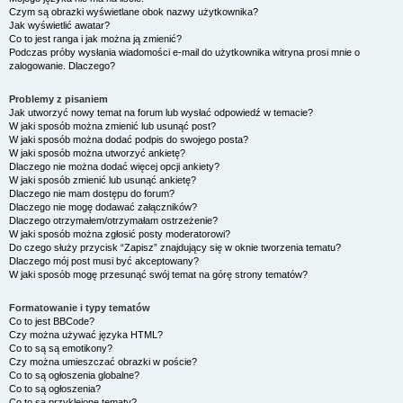
Czym są obrazki wyświetlane obok nazwy użytkownika?
Jak wyświetlić awatar?
Co to jest ranga i jak można ją zmienić?
Podczas próby wysłania wiadomości e-mail do użytkownika witryna prosi mnie o
zalogowanie. Dlaczego?
Problemy z pisaniem
Jak utworzyć nowy temat na forum lub wysłać odpowiedź w temacie?
W jaki sposób można zmienić lub usunąć post?
W jaki sposób można dodać podpis do swojego posta?
W jaki sposób można utworzyć ankietę?
Dlaczego nie można dodać więcej opcji ankiety?
W jaki sposób zmienić lub usunąć ankietę?
Dlaczego nie mam dostępu do forum?
Dlaczego nie mogę dodawać załączników?
Dlaczego otrzymałem/otrzymałam ostrzeżenie?
W jaki sposób można zgłosić posty moderatorowi?
Do czego służy przycisk “Zapisz” znajdujący się w oknie tworzenia tematu?
Dlaczego mój post musi być akceptowany?
W jaki sposób mogę przesunąć swój temat na górę strony tematów?
Formatowanie i typy tematów
Co to jest BBCode?
Czy można używać języka HTML?
Co to są są emotikony?
Czy można umieszczać obrazki w poście?
Co to są ogłoszenia globalne?
Co to są ogłoszenia?
Co to są przyklejone tematy?