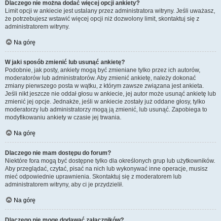
Dlaczego nie można dodać więcej opcji ankiety?
Limit opcji w ankiecie jest ustalany przez administratora witryny. Jeśli uważasz,
że potrzebujesz wstawić więcej opcji niż dozwolony limit, skontaktuj się z
administratorem witryny.
Na górę
W jaki sposób zmienić lub usunąć ankietę?
Podobnie, jak posty, ankiety mogą być zmieniane tylko przez ich autorów,
moderatorów lub administratorów. Aby zmienić ankietę, należy dokonać
zmiany pierwszego posta w wątku, z którym zawsze związana jest ankieta.
Jeśli nikt jeszcze nie oddał głosu w ankiecie, jej autor może usunąć ankietę lub
zmienić jej opcje. Jednakże, jeśli w ankiecie zostały już oddane głosy, tylko
moderatorzy lub administratorzy mogą ją zmienić, lub usunąć. Zapobiega to
modyfikowaniu ankiety w czasie jej trwania.
Na górę
Dlaczego nie mam dostępu do forum?
Niektóre fora mogą być dostępne tylko dla określonych grup lub użytkowników.
Aby przeglądać, czytać, pisać na nich lub wykonywać inne operacje, musisz
mieć odpowiednie uprawnienia. Skontaktuj się z moderatorem lub
administratorem witryny, aby ci je przydzielił.
Na górę
Dlaczego nie mogę dodawać załączników?