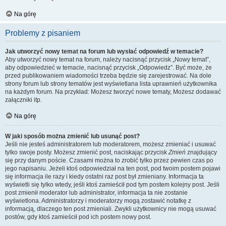
Na górę
Problemy z pisaniem
Jak utworzyć nowy temat na forum lub wysłać odpowiedź w temacie?
Aby utworzyć nowy temat na forum, należy nacisnąć przycisk „Nowy temat”,
aby odpowiedzieć w temacie, nacisnąć przycisk „Odpowiedz”. Być może, że
przed publikowaniem wiadomości trzeba będzie się zarejestrować. Na dole
strony forum lub strony tematów jest wyświetlana lista uprawnień użytkownika
na każdym forum. Na przykład: Możesz tworzyć nowe tematy, Możesz dodawać
załączniki itp.
Na górę
W jaki sposób można zmienić lub usunąć post?
Jeśli nie jesteś administratorem lub moderatorem, możesz zmieniać i usuwać
tylko swoje posty. Możesz zmienić post, naciskając przycisk
Zmień
znajdujący
się przy danym poście. Czasami można to zrobić tylko przez pewien czas po
jego napisaniu. Jeżeli ktoś odpowiedział na ten post, pod twoim postem pojawi
się informacja ile razy i kiedy ostatni raz post był zmieniany. Informacja ta
wyświetli się tylko wtedy, jeśli ktoś zamieścił pod tym postem kolejny post. Jeśli
post zmienił moderator lub administrator, informacja ta nie zostanie
wyświetlona. Administratorzy i moderatorzy mogą zostawić notatkę z
informacją, dlaczego ten post zmieniali. Zwykli użytkownicy nie mogą usuwać
postów, gdy ktoś zamieścił pod ich postem nowy post.