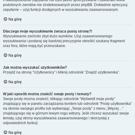
Prawdopodobnie zapytanie nie było jasno sprecyzowane i zawierało wiele
podobnych zwrotów nie zindeksowanych przez phpBB. Dokładnie sprecyzuj
zapytanie – użyj funkcji dostępnych w wyszukiwaniu zaawansowanym.
Na górę
Dlaczego moje wyszukiwanie zwraca pustą stronę?!
Wyszukiwanie zwróciło zbyt dużo wyników. Użyj zaawansowanego
wyszukiwania i postaraj się bardziej precyzyjnie określić szukany fragment
oraz fora, które mają być przeszukane.
Na górę
Jak można wyszukać użytkowników?
Przejdź na stronę “Użytkownicy” i kliknij odnośnik “Znajdź użytkownika”.
Na górę
W jaki sposób można znaleźć swoje posty i tematy?
Swoje posty można znaleźć, klikając odnośnik “Wyświetl moje posty”
znajdujący się w panelu zarządzania kontem lub odnośnik “Posty użytkownika”
na stronie swojego profilu lub wybierając „Twoje posty” z menu „Więcej…”
znajdującego się w górnym lewym rogu witryny. Jeśli chcesz wyszukać swoje
tematy, użyj strony wyszukiwania zaawansowanego i skorzystaj z
odpowiednich funkcji.
Na górę