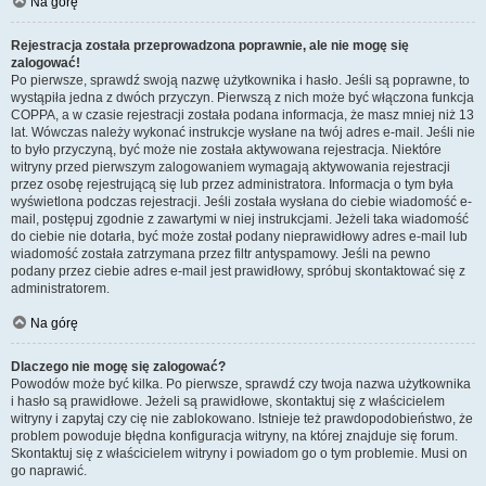
Na górę
Rejestracja została przeprowadzona poprawnie, ale nie mogę się
zalogować!
Po pierwsze, sprawdź swoją nazwę użytkownika i hasło. Jeśli są poprawne, to
wystąpiła jedna z dwóch przyczyn. Pierwszą z nich może być włączona funkcja
COPPA, a w czasie rejestracji została podana informacja, że masz mniej niż 13
lat. Wówczas należy wykonać instrukcje wysłane na twój adres e-mail. Jeśli nie
to było przyczyną, być może nie została aktywowana rejestracja. Niektóre
witryny przed pierwszym zalogowaniem wymagają aktywowania rejestracji
przez osobę rejestrującą się lub przez administratora. Informacja o tym była
wyświetlona podczas rejestracji. Jeśli została wysłana do ciebie wiadomość e-
mail, postępuj zgodnie z zawartymi w niej instrukcjami. Jeżeli taka wiadomość
do ciebie nie dotarła, być może został podany nieprawidłowy adres e-mail lub
wiadomość została zatrzymana przez filtr antyspamowy. Jeśli na pewno
podany przez ciebie adres e-mail jest prawidłowy, spróbuj skontaktować się z
administratorem.
Na górę
Dlaczego nie mogę się zalogować?
Powodów może być kilka. Po pierwsze, sprawdź czy twoja nazwa użytkownika
i hasło są prawidłowe. Jeżeli są prawidłowe, skontaktuj się z właścicielem
witryny i zapytaj czy cię nie zablokowano. Istnieje też prawdopodobieństwo, że
problem powoduje błędna konfiguracja witryny, na której znajduje się forum.
Skontaktuj się z właścicielem witryny i powiadom go o tym problemie. Musi on
go naprawić.