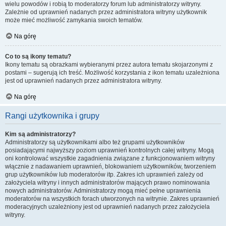
wielu powodów i robią to moderatorzy forum lub administratorzy witryny.
Zależnie od uprawnień nadanych przez administratora witryny użytkownik
może mieć możliwość zamykania swoich tematów.
Na górę
Co to są ikony tematu?
Ikony tematu są obrazkami wybieranymi przez autora tematu skojarzonymi z
postami – sugerują ich treść. Możliwość korzystania z ikon tematu uzależniona
jest od uprawnień nadanych przez administratora witryny.
Na górę
Rangi użytkownika i grupy
Kim są administratorzy?
Administratorzy są użytkownikami albo też grupami użytkowników
posiadającymi najwyższy poziom uprawnień kontrolnych całej witryny. Mogą
oni kontrolować wszystkie zagadnienia związane z funkcjonowaniem witryny
włącznie z nadawaniem uprawnień, blokowaniem użytkowników, tworzeniem
grup użytkowników lub moderatorów itp. Zakres ich uprawnień zależy od
założyciela witryny i innych administratorów mających prawo nominowania
nowych administratorów. Administratorzy mogą mieć pełne uprawnienia
moderatorów na wszystkich forach utworzonych na witrynie. Zakres uprawnień
moderacyjnych uzależniony jest od uprawnień nadanych przez założyciela
witryny.