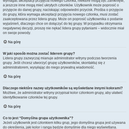
wymagać akceptacji przyjęcia nowego członka, niektóre mogą być zamknięte,
a jeszcze inne mogą mieć ukrytych członków. Użytkownik może poprosić o
przyjęcie do danej grupy, naciskając odpowiedni przycisk. Prośba o przyjęcie
do grupy, która wymaga akceptacji przyjęcia nowego członka, musi zostać
zaakceptowana przez lidera grupy. Może on poprosić użytkownika o podanie
wyjaśnień, dlaczego chce on dołączyć do tej grupy. W przypadku otrzymania
negatywnej decyzji, proszę nie nękać lidera grupy pytaniami – widocznie miał
on swoje powody.
Na górę
W jaki sposób można zostać liderem grupy?
Lidera grupy zazwyczaj mianuje administrator witryny podczas tworzenia
grupy. Jeśli chcesz utworzyć grupę użytkowników, skontaktuj się z
administratorem, wysyłając do niego prywatną wiadomość.
Na górę
Dlaczego niektóre nazwy użytkowników są wyświetlane innymi kolorami?
Możliwe, że administrator witryny przypisał kolor członkom grupy, aby ułatwić
identyfikowanie członków tej grupy.
Na górę
Co to jest “Domyślna grupa użytkownika”?
Jeżeli użytkownik jest członkiem kilku grup, jego domyślna grupa jest używana
do określenia, jaki kolor i ranga będzie domyślnie dla niego wyświetlana.