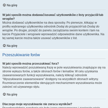
Na górę
W jaki sposób można dodawać/usuwać użytkowników z listy przyjaciół lub
wrogów?
Można dodawać użytkowników na dwa sposoby. Po pierwsze, klikając w
profilu wybranego użytkownika odnośnik
Dodaj do przyjaciół
lub
Dodaj do
wrogów
. Po drugie, przejść do panelu zarządzania swoim kontem i tam na
karcie
Przyjaciele i wrogowie
wprowadzić odpowiednie dane użytkownika. Na
tej samej karcie można także usuwać użytkowników z list.
Na górę
Przeszukiwanie forów
W jaki sposób można przeszukiwać fora?
Należy wprowadzić poszukiwaną frazę w pole wyszukiwania znajdujące się na
stronie wykazu forów, a także stronach forów i tematów. W celu uzyskania
zaawansowanych funkcji wyszukiwania, należy kliknąć odnośnik
“Wyszukiwanie zaawansowane” dostępny na wszystkich stronach witryny.
Rozmieszczenie elementów sterujących mechanizmem wyszukiwania może
zależeć od używanego stylu.
Na górę
Dlaczego moje wyszukiwanie nie zwraca wyników?