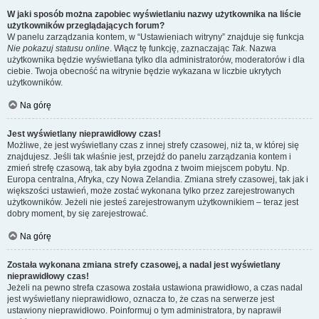
W jaki sposób można zapobiec wyświetlaniu nazwy użytkownika na liście
użytkowników przeglądających forum?
W panelu zarządzania kontem, w “Ustawieniach witryny” znajduje się funkcja
Nie pokazuj statusu online
. Włącz tę funkcję, zaznaczając
Tak
. Nazwa
użytkownika będzie wyświetlana tylko dla administratorów, moderatorów i dla
ciebie. Twoja obecność na witrynie będzie wykazana w liczbie ukrytych
użytkowników.
Na górę
Jest wyświetlany nieprawidłowy czas!
Możliwe, że jest wyświetlany czas z innej strefy czasowej, niż ta, w której się
znajdujesz. Jeśli tak właśnie jest, przejdź do panelu zarządzania kontem i
zmień strefę czasową, tak aby była zgodna z twoim miejscem pobytu. Np.
Europa centralna, Afryka, czy Nowa Zelandia. Zmiana strefy czasowej, tak jak i
większości ustawień, może zostać wykonana tylko przez zarejestrowanych
użytkowników. Jeżeli nie jesteś zarejestrowanym użytkownikiem – teraz jest
dobry moment, by się zarejestrować.
Na górę
Została wykonana zmiana strefy czasowej, a nadal jest wyświetlany
nieprawidłowy czas!
Jeżeli na pewno strefa czasowa została ustawiona prawidłowo, a czas nadal
jest wyświetlany nieprawidłowo, oznacza to, że czas na serwerze jest
ustawiony nieprawidłowo. Poinformuj o tym administratora, by naprawił