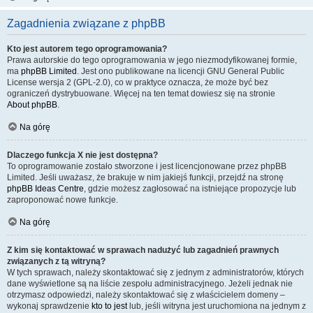
Zagadnienia związane z phpBB
Kto jest autorem tego oprogramowania?
Prawa autorskie do tego oprogramowania w jego niezmodyfikowanej formie,
ma
phpBB Limited
. Jest ono publikowane na licencji GNU General Public
License wersja 2 (GPL-2.0), co w praktyce oznacza, że może być bez
ograniczeń dystrybuowane. Więcej na ten temat dowiesz się na stronie
About phpBB
.
Na górę
Dlaczego funkcja X nie jest dostępna?
To oprogramowanie zostało stworzone i jest licencjonowane przez phpBB
Limited. Jeśli uważasz, że brakuje w nim jakiejś funkcji, przejdź na stronę
phpBB Ideas Centre
, gdzie możesz zagłosować na istniejące propozycje lub
zaproponować nowe funkcje.
Na górę
Z kim się kontaktować w sprawach nadużyć lub zagadnień prawnych
związanych z tą witryną?
W tych sprawach, należy skontaktować się z jednym z administratorów, których
dane wyświetlone są na liście zespołu administracyjnego. Jeżeli jednak nie
otrzymasz odpowiedzi, należy skontaktować się z właścicielem domeny –
wykonaj sprawdzenie
kto to jest
lub, jeśli witryna jest uruchomiona na jednym z