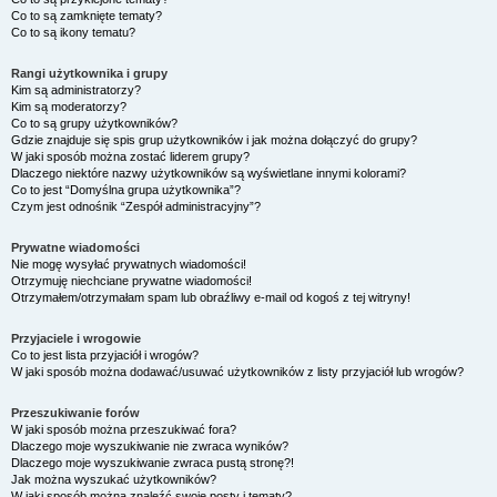
Co to są zamknięte tematy?
Co to są ikony tematu?
Rangi użytkownika i grupy
Kim są administratorzy?
Kim są moderatorzy?
Co to są grupy użytkowników?
Gdzie znajduje się spis grup użytkowników i jak można dołączyć do grupy?
W jaki sposób można zostać liderem grupy?
Dlaczego niektóre nazwy użytkowników są wyświetlane innymi kolorami?
Co to jest “Domyślna grupa użytkownika”?
Czym jest odnośnik “Zespół administracyjny”?
Prywatne wiadomości
Nie mogę wysyłać prywatnych wiadomości!
Otrzymuję niechciane prywatne wiadomości!
Otrzymałem/otrzymałam spam lub obraźliwy e-mail od kogoś z tej witryny!
Przyjaciele i wrogowie
Co to jest lista przyjaciół i wrogów?
W jaki sposób można dodawać/usuwać użytkowników z listy przyjaciół lub wrogów?
Przeszukiwanie forów
W jaki sposób można przeszukiwać fora?
Dlaczego moje wyszukiwanie nie zwraca wyników?
Dlaczego moje wyszukiwanie zwraca pustą stronę?!
Jak można wyszukać użytkowników?
W jaki sposób można znaleźć swoje posty i tematy?