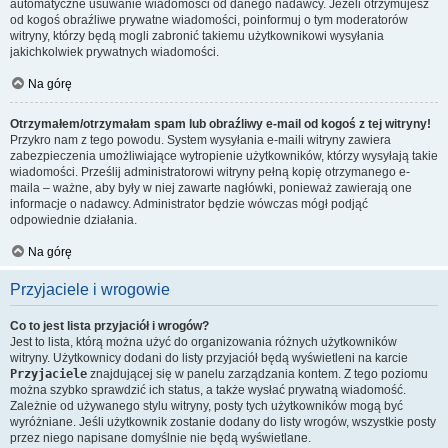
automatyczne usuwanie wiadomości od danego nadawcy. Jeżeli otrzymujesz
od kogoś obraźliwe prywatne wiadomości, poinformuj o tym moderatorów
witryny, którzy będą mogli zabronić takiemu użytkownikowi wysyłania
jakichkolwiek prywatnych wiadomości.
Na górę
Otrzymałem/otrzymałam spam lub obraźliwy e-mail od kogoś z tej witryny!
Przykro nam z tego powodu. System wysyłania e-maili witryny zawiera
zabezpieczenia umożliwiające wytropienie użytkowników, którzy wysyłają takie
wiadomości. Prześlij administratorowi witryny pełną kopię otrzymanego e-
maila – ważne, aby były w niej zawarte nagłówki, ponieważ zawierają one
informacje o nadawcy. Administrator będzie wówczas mógł podjąć
odpowiednie działania.
Na górę
Przyjaciele i wrogowie
Co to jest lista przyjaciół i wrogów?
Jest to lista, którą można użyć do organizowania różnych użytkowników
witryny. Użytkownicy dodani do listy przyjaciół będą wyświetleni na karcie
Przyjaciele
znajdującej się w panelu zarządzania kontem. Z tego poziomu
można szybko sprawdzić ich status, a także wysłać prywatną wiadomość.
Zależnie od używanego stylu witryny, posty tych użytkowników mogą być
wyróżniane. Jeśli użytkownik zostanie dodany do listy wrogów, wszystkie posty
przez niego napisane domyślnie nie będą wyświetlane.