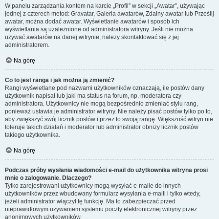
W panelu zarządzania kontem na karcie „Profil” w sekcji „Awatar”, używając
jednej z czterech metod: Gravatar, Galeria awatarów, Zdalny awatar lub Prześlij
awatar, można dodać awatar. Wyświetlanie awatarów i sposób ich
wyświetlania są uzależnione od administratora witryny. Jeśli nie można
używać awatarów na danej witrynie, należy skontaktować się z jej
administratorem.
Na górę
Co to jest ranga i jak można ją zmienić?
Rangi wyświetlane pod nazwami użytkowników oznaczają, ile postów dany
użytkownik napisał lub jaki ma status na forum, np. moderatora czy
administratora. Użytkownicy nie mogą bezpośrednio zmieniać stylu rang,
ponieważ ustawia je administrator witryny. Nie należy pisać postów tylko po to,
aby zwiększyć swój licznik postów i przez to swoją rangę. Większość witryn nie
toleruje takich działań i moderator lub administrator obniży licznik postów
takiego użytkownika.
Na górę
Podczas próby wysłania wiadomości e-mail do użytkownika witryna prosi
mnie o zalogowanie. Dlaczego?
Tylko zarejestrowani użytkownicy mogą wysyłać e-maile do innych
użytkowników przez wbudowany formularz wysyłania e-maili i tylko wtedy,
jeżeli administrator włączył tę funkcję. Ma to zabezpieczać przed
nieprawidłowym używaniem systemu poczty elektronicznej witryny przez
anonimowych użytkowników.