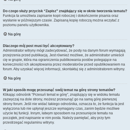
Do czego służy przycisk “Zapisz” znajdujący się w oknie tworzenia tematu?
Funkcja ta umożliwia zapisanie kopii roboczej i dokończenie pisania oraz
wysłanie w późniejszym czasie. Zapisaną kopię roboczą można wczytać z
poziomu panelu użytkownika.
Na górę
Dlaczego mój post musi być akceptowany?
Administrator witryny mógł zadecydować, że posty na danym forum wymagają
przejrzenia przed publikacją. Jest również możliwe, że administrator umieścił
cię w grupie, która ma ograniczenia publikowania postów polegające na
konieczności ich akceptowania przez moderatorów przed opublikowaniem na
forum. Aby uzyskać więcej informacji, skontaktuj się z administratorem witryny.
Na górę
W jaki sposób mogę przesunąć swój temat na górę strony tematów?
Klikając odnośnik “Przesuń temat w górę”, znajdujący się w widoku tematu
zazwyczaj na dole strony, możesz przesunąć go na samą górę pierwszej
strony forum. Jeśli nie widać takiego odnośnika, oznacza to, że funkcja ta jest
wyłączona lub nie upłynął jeszcze wymagany czas, zanim będzie możliwe
użycie tej funkcji. Innym, łatwym sposobem na przesunięcie tematu na
początek, jest napisanie w nim posta. Należy pamiętać, aby przy tym
przestrzegać regulaminu witryny.