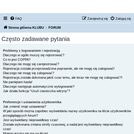
FORUM NISSAN ZONE
FAQ
Zarejestruj się
Zaloguj się
Strona główna KLUBU
FORUM
Często zadawane pytania
Problemy z logowaniem i rejestracją
Dlaczego w ogóle muszę się rejestrować?
Co to jest COPPA?
Dlaczego nie mogę się zarejestrować?
Rejestracja została przeprowadzona poprawnie, ale nie mogę się zalogować!
Dlaczego nie mogę się zalogować?
Rejestracja została dokonana jakiś czas temu, ale teraz nie mogę się zalogować?!
Nie pamiętam hasła!
Dlaczego następuje automatyczne wylogowanie?
Jak działa funkcja “Usuń ciasteczka witryny”?
Preferencje i ustawienia użytkownika
Jak zmienić moje ustawienia?
W jaki sposób można zapobiec wyświetlaniu nazwy użytkownika na liście użytkowników
przeglądających forum?
Jest wyświetlany nieprawidłowy czas!
Została wykonana zmiana strefy czasowej, a nadal jest wyświetlany nieprawidłowy
czas!
Mojego języka nie ma na liście!