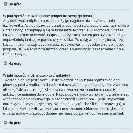
Na górę
W jaki sposób można dodać podpis do swojego posta?
Aby dodawać podpis do posta, należy go najpierw utworzyć w panelu
użytkownika. Aby dołączyć do danej wiadomości swój podpis, zaznacz funkcję
Dołącz podpis
znajdującą się w formularzu tworzenia wiadomości. Możesz
także domyślnie dodawać podpis do wszystkich swoich postów, zaznaczając
odpowiednią funkcję w panelu użytkownika. Po uaktywnieniu tej funkcji, za
każdym razem pisząc post, możesz zdecydować o niedodawaniu do niego
podpisu, usuwając w formularzu tworzenia wiadomości zaznaczenie z pola
Dołącz podpis
.
Na górę
W jaki sposób można utworzyć ankietę?
Tworzenie ankiet jest proste. Kiedy tworzysz nowy temat bądź zmieniasz
pierwszy post w wątku, na dole formularza tworzenia tematu będziesz widzieć
etykietę “Utwórz ankietę”. Kliknij ją i w otworzonym formularzu podaj tytuł
ankiety i co najmniej dwie opcje. Każdą opcję należy wpisać w nowym wierszu
widocznego pola tekstowego. Możesz określić liczbę opcji, jakie użytkownik
może wybrać, wyznaczyć czas trwania ankiety (0 – bez limitu czasowego), a
także umożliwić użytkownikom zmianę wcześniej oddanego głosu. Jeśli nie
widzisz etykiety, prawdopodobnie nie masz uprawnień do tworzenia ankiet.
Na górę