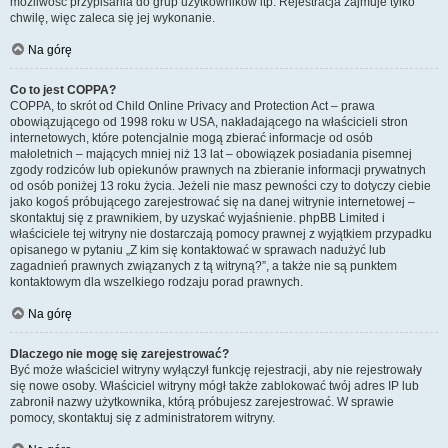
możliwość przypisania do grup użytkowników itp. Rejestracja zajmuje tylko
chwilę, więc zaleca się jej wykonanie.
Na górę
Co to jest COPPA?
COPPA, to skrót od Child Online Privacy and Protection Act – prawa
obowiązującego od 1998 roku w USA, nakładającego na właścicieli stron
internetowych, które potencjalnie mogą zbierać informacje od osób
małoletnich – mających mniej niż 13 lat – obowiązek posiadania pisemnej
zgody rodziców lub opiekunów prawnych na zbieranie informacji prywatnych
od osób poniżej 13 roku życia. Jeżeli nie masz pewności czy to dotyczy ciebie
jako kogoś próbującego zarejestrować się na danej witrynie internetowej –
skontaktuj się z prawnikiem, by uzyskać wyjaśnienie. phpBB Limited i
właściciele tej witryny nie dostarczają pomocy prawnej z wyjątkiem przypadku
opisanego w pytaniu „Z kim się kontaktować w sprawach nadużyć lub
zagadnień prawnych związanych z tą witryną?”, a także nie są punktem
kontaktowym dla wszelkiego rodzaju porad prawnych.
Na górę
Dlaczego nie mogę się zarejestrować?
Być może właściciel witryny wyłączył funkcję rejestracji, aby nie rejestrowały
się nowe osoby. Właściciel witryny mógł także zablokować twój adres IP lub
zabronił nazwy użytkownika, którą próbujesz zarejestrować. W sprawie
pomocy, skontaktuj się z administratorem witryny.