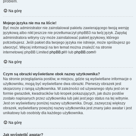
problem.
Na górę
Mojego języka nie ma na liście!
Być może administrator nie zainstalował pakietu zawierającego twoją wersję
językową albo nikt jeszcze nie przetłumaczył phpBB3 na twój język. Zapytaj
administratora witryny czy może zainstalować pakiet językowy, którego
potrzebujesz. Jeśli pakiet dla twojego języka nie istnieje, może spróbujesz go
utworzyć. Więcej informacji na ten temat można znaleźć na stronie
internetowej phpBB Limited
phpBB.pl
® lub
phpBB.com
®
Na górę
Czym są obrazki wyświetlane obok nazwy użytkownika?
Na stronie przeglądania postów, w miejscu, gdzie są wyświetlane informacje o
użytkowniku, mogą być wyświetlane dwa obrazki. Pierwszy obrazek jest
skojarzony z rangą użytkownika. W zależności od używanego stylu jest on w
formie gwiazdek, kwadracików lub kropek pokazujących, jak dużo postów
zostało napisanych przez użytkownika lub jaki jest jego status na tej witrynie.
Jest on wyświetlany poniżej nazwy użytkownika. Drugi, zazwyczaj większy
obrazek, wyświetlany powyżej nazwy użytkownika jest znany jako awatar i jest
unikatowy lub osobisty dla każdego użytkownika.
Na górę
Jak wyświetlić awatar?