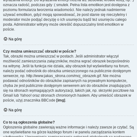
wyrażania emocji. Do wyrażania emocji można też stosować krótkie kody, np. :)
oznacza radość, podczas gdy :( smutek. Pełna lista emotikon jest dostępna z
poziomu formularza tworzenia wiadomości. Nie należy jednak nadmiernie
używać emotikon, gdyż mogą spowodować, że post stanie się nieczytelny i
moderator może podjąć decyzję o ich usunięciu bądź też usunięciu całego
posta. Administrator witryny może określić dopuszczalny limit emotikon w
poście.
Na górę
Czy można umieszczać obrazki w poście?
Tak, obrazki można umieszczać w postach. Jeśli administrator włączył
możliwość zamieszczania załączników, można wgrać obrazek bezpośrednio
na witrynę. Jeśli ta funkcja nie działa, aby obrazek był wyświetlany na forum,
należy podać odnośnik do obrazka umieszczonego na publicznie dostępnym
serwerze, np. http://www.jakas_strona.com/moj_obrazek.gif. Nie można
podawać odnośników do obrazków zapisanych na prywatnym komputerze,
chyba że jest publicznie dostępnym serwerem ani do obrazków znajdujących
się na stronach wymagających autoryzacji, takich jak, np. skrzynki pocztowe na
Gmail lub Yahoo! oraz stronach chronionych hasłem. Aby umieścić obrazek w
poście, użyj znacznika BBCode
[img]
.
Na górę
Co to są ogłoszenia globalne?
Ogłoszenia globalne zawierają ważne informacje i należy zawsze je czytać. Są
one wyświetlane na górze każdego forum i w panelu zarządzania kontem