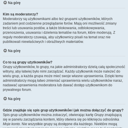
Na górę
Kim są moderatorzy?
Moderatorzy są użytkownikami albo też grupami użytkowników, których
zadaniem jest codzienne przeglądanie forów. Mają oni możliwość zmiany
treści lub usuwania postów, a także blokowania, odblokowywania,
przenoszenia, usuwania i dzielenia tematów na forum, które moderują. Z
reguły moderatorzy czuwają, aby użytkownicy pisali na temat oraz nie
publikowali niewłaściwych i obraźliwych materiałów.
Na górę
Co to są grupy użytkowników?
Grupy użytkowników, to grupy, na jakie administratorzy dzielą całą społeczność
witryny, aby łatwiej było nimi zarządzać. Każdy użytkownik może należeć do
wielu grup, a każda grupa może mieć swoje własne uprawnienia. Dzięki temu
administratorzy mogą łatwo zmieniać uprawnienia wielu użytkowników naraz,
nadawać uprawnienia moderatora lub dawać dostęp użytkownikom do
prywatnego forum.
Na górę
Gdzie znajduje się spis grup użytkowników i jak można dołączyć do grupy?
Spis grup użytkowników można zobaczyć, otwierając kartę
Grupy
znajdującą
się w panelu zarządzania kontem, który otwiera się po kliknięciu odnośnika
Moje konto
. Nie wszystkie grupy są dostępne dla każdego. Niektóre mogą