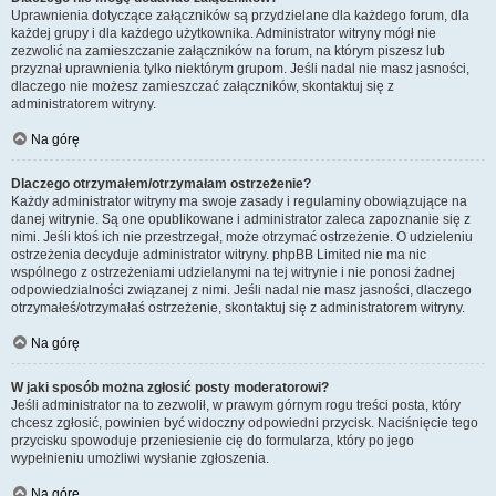
Uprawnienia dotyczące załączników są przydzielane dla każdego forum, dla
każdej grupy i dla każdego użytkownika. Administrator witryny mógł nie
zezwolić na zamieszczanie załączników na forum, na którym piszesz lub
przyznał uprawnienia tylko niektórym grupom. Jeśli nadal nie masz jasności,
dlaczego nie możesz zamieszczać załączników, skontaktuj się z
administratorem witryny.
Na górę
Dlaczego otrzymałem/otrzymałam ostrzeżenie?
Każdy administrator witryny ma swoje zasady i regulaminy obowiązujące na
danej witrynie. Są one opublikowane i administrator zaleca zapoznanie się z
nimi. Jeśli ktoś ich nie przestrzegał, może otrzymać ostrzeżenie. O udzieleniu
ostrzeżenia decyduje administrator witryny. phpBB Limited nie ma nic
wspólnego z ostrzeżeniami udzielanymi na tej witrynie i nie ponosi żadnej
odpowiedzialności związanej z nimi. Jeśli nadal nie masz jasności, dlaczego
otrzymałeś/otrzymałaś ostrzeżenie, skontaktuj się z administratorem witryny.
Na górę
W jaki sposób można zgłosić posty moderatorowi?
Jeśli administrator na to zezwolił, w prawym górnym rogu treści posta, który
chcesz zgłosić, powinien być widoczny odpowiedni przycisk. Naciśnięcie tego
przycisku spowoduje przeniesienie cię do formularza, który po jego
wypełnieniu umożliwi wysłanie zgłoszenia.
Na górę