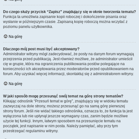
Do czego służy przycisk “Zapisz” znajdujący się w oknie tworzenia tematu?
Funkcja ta umożliwia zapisanie kopii roboczej i dokończenie pisania oraz
wysłanie w późniejszym czasie. Zapisaną kopię roboczą można wczytać z
poziomu panelu użytkownika.
Na górę
Dlaczego mój post musi być akceptowany?
Administrator witryny mógł zadecydować, że posty na danym forum wymagają
przejrzenia przed publikacją. Jest również możliwe, że administrator umieścił
cię w grupie, która ma ograniczenia publikowania postów polegające na
konieczności ich akceptowania przez moderatorów przed opublikowaniem na
forum. Aby uzyskać więcej informacji, skontaktuj się z administratorem witryny.
Na górę
W jaki sposób mogę przesunąć swój temat na górę strony tematów?
Klikając odnośnik “Przesuń temat w górę”, znajdujący się w widoku tematu
zazwyczaj na dole strony, możesz przesunąć go na samą górę pierwszej
strony forum. Jeśli nie widać takiego odnośnika, oznacza to, że funkcja ta jest
wyłączona lub nie upłynął jeszcze wymagany czas, zanim będzie możliwe
użycie tej funkcji. Innym, łatwym sposobem na przesunięcie tematu na
początek, jest napisanie w nim posta. Należy pamiętać, aby przy tym
przestrzegać regulaminu witryny.