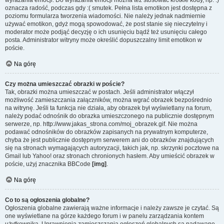
wyrażania emocji. Do wyrażania emocji można też stosować krótkie kody, np. :)
oznacza radość, podczas gdy :( smutek. Pełna lista emotikon jest dostępna z
poziomu formularza tworzenia wiadomości. Nie należy jednak nadmiernie
używać emotikon, gdyż mogą spowodować, że post stanie się nieczytelny i
moderator może podjąć decyzję o ich usunięciu bądź też usunięciu całego
posta. Administrator witryny może określić dopuszczalny limit emotikon w
poście.
Na górę
Czy można umieszczać obrazki w poście?
Tak, obrazki można umieszczać w postach. Jeśli administrator włączył
możliwość zamieszczania załączników, można wgrać obrazek bezpośrednio
na witrynę. Jeśli ta funkcja nie działa, aby obrazek był wyświetlany na forum,
należy podać odnośnik do obrazka umieszczonego na publicznie dostępnym
serwerze, np. http://www.jakas_strona.com/moj_obrazek.gif. Nie można
podawać odnośników do obrazków zapisanych na prywatnym komputerze,
chyba że jest publicznie dostępnym serwerem ani do obrazków znajdujących
się na stronach wymagających autoryzacji, takich jak, np. skrzynki pocztowe na
Gmail lub Yahoo! oraz stronach chronionych hasłem. Aby umieścić obrazek w
poście, użyj znacznika BBCode
[img]
.
Na górę
Co to są ogłoszenia globalne?
Ogłoszenia globalne zawierają ważne informacje i należy zawsze je czytać. Są
one wyświetlane na górze każdego forum i w panelu zarządzania kontem