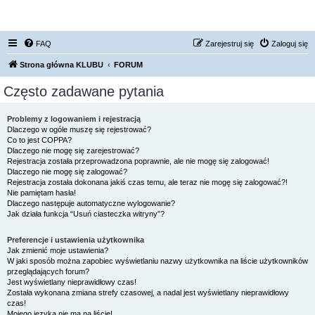
FORUM NISSAN ZONE
FAQ
Zarejestruj się
Zaloguj się
Strona główna KLUBU
FORUM
Często zadawane pytania
Problemy z logowaniem i rejestracją
Dlaczego w ogóle muszę się rejestrować?
Co to jest COPPA?
Dlaczego nie mogę się zarejestrować?
Rejestracja została przeprowadzona poprawnie, ale nie mogę się zalogować!
Dlaczego nie mogę się zalogować?
Rejestracja została dokonana jakiś czas temu, ale teraz nie mogę się zalogować?!
Nie pamiętam hasła!
Dlaczego następuje automatyczne wylogowanie?
Jak działa funkcja “Usuń ciasteczka witryny”?
Preferencje i ustawienia użytkownika
Jak zmienić moje ustawienia?
W jaki sposób można zapobiec wyświetlaniu nazwy użytkownika na liście użytkowników
przeglądających forum?
Jest wyświetlany nieprawidłowy czas!
Została wykonana zmiana strefy czasowej, a nadal jest wyświetlany nieprawidłowy
czas!
Mojego języka nie ma na liście!