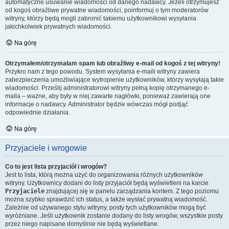
automatyczne usuwanie wiadomości od danego nadawcy. Jeżeli otrzymujesz
od kogoś obraźliwe prywatne wiadomości, poinformuj o tym moderatorów
witryny, którzy będą mogli zabronić takiemu użytkownikowi wysyłania
jakichkolwiek prywatnych wiadomości.
Na górę
Otrzymałem/otrzymałam spam lub obraźliwy e-mail od kogoś z tej witryny!
Przykro nam z tego powodu. System wysyłania e-maili witryny zawiera
zabezpieczenia umożliwiające wytropienie użytkowników, którzy wysyłają takie
wiadomości. Prześlij administratorowi witryny pełną kopię otrzymanego e-
maila – ważne, aby były w niej zawarte nagłówki, ponieważ zawierają one
informacje o nadawcy. Administrator będzie wówczas mógł podjąć
odpowiednie działania.
Na górę
Przyjaciele i wrogowie
Co to jest lista przyjaciół i wrogów?
Jest to lista, którą można użyć do organizowania różnych użytkowników
witryny. Użytkownicy dodani do listy przyjaciół będą wyświetleni na karcie
Przyjaciele
znajdującej się w panelu zarządzania kontem. Z tego poziomu
można szybko sprawdzić ich status, a także wysłać prywatną wiadomość.
Zależnie od używanego stylu witryny, posty tych użytkowników mogą być
wyróżniane. Jeśli użytkownik zostanie dodany do listy wrogów, wszystkie posty
przez niego napisane domyślnie nie będą wyświetlane.