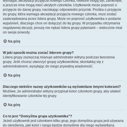
wymagać akceptacji przyjęcia nowego członka, niektóre mogą być zamknięte,
a jeszcze inne mogą mieć ukrytych członków. Użytkownik może poprosić o
przyjęcie do danej grupy, naciskając odpowiedni przycisk. Prośba o przyjęcie
do grupy, która wymaga akceptacji przyjęcia nowego członka, musi zostać
zaakceptowana przez lidera grupy. Może on poprosić użytkownika o podanie
wyjaśnień, dlaczego chce on dołączyć do tej grupy. W przypadku otrzymania
negatywnej decyzji, proszę nie nękać lidera grupy pytaniami – widocznie miał
on swoje powody.
Na górę
W jaki sposób można zostać liderem grupy?
Lidera grupy zazwyczaj mianuje administrator witryny podczas tworzenia
grupy. Jeśli chcesz utworzyć grupę użytkowników, skontaktuj się z
administratorem, wysyłając do niego prywatną wiadomość.
Na górę
Dlaczego niektóre nazwy użytkowników są wyświetlane innymi kolorami?
Możliwe, że administrator witryny przypisał kolor członkom grupy, aby ułatwić
identyfikowanie członków tej grupy.
Na górę
Co to jest “Domyślna grupa użytkownika”?
Jeżeli użytkownik jest członkiem kilku grup, jego domyślna grupa jest używana
do określenia, jaki kolor i ranga będzie domyślnie dla niego wyświetlana.