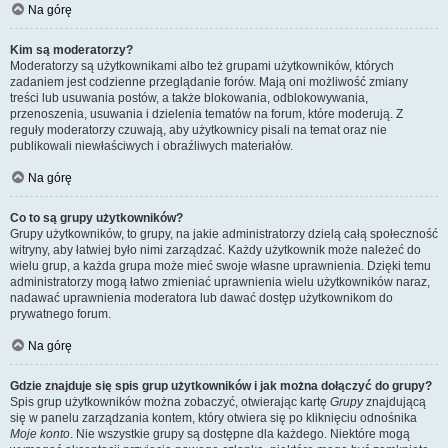
Na górę
Kim są moderatorzy?
Moderatorzy są użytkownikami albo też grupami użytkowników, których
zadaniem jest codzienne przeglądanie forów. Mają oni możliwość zmiany
treści lub usuwania postów, a także blokowania, odblokowywania,
przenoszenia, usuwania i dzielenia tematów na forum, które moderują. Z
reguły moderatorzy czuwają, aby użytkownicy pisali na temat oraz nie
publikowali niewłaściwych i obraźliwych materiałów.
Na górę
Co to są grupy użytkowników?
Grupy użytkowników, to grupy, na jakie administratorzy dzielą całą społeczność
witryny, aby łatwiej było nimi zarządzać. Każdy użytkownik może należeć do
wielu grup, a każda grupa może mieć swoje własne uprawnienia. Dzięki temu
administratorzy mogą łatwo zmieniać uprawnienia wielu użytkowników naraz,
nadawać uprawnienia moderatora lub dawać dostęp użytkownikom do
prywatnego forum.
Na górę
Gdzie znajduje się spis grup użytkowników i jak można dołączyć do grupy?
Spis grup użytkowników można zobaczyć, otwierając kartę
Grupy
znajdującą
się w panelu zarządzania kontem, który otwiera się po kliknięciu odnośnika
Moje konto
. Nie wszystkie grupy są dostępne dla każdego. Niektóre mogą