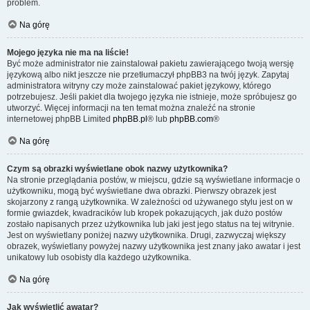
problem.
Na górę
Mojego języka nie ma na liście!
Być może administrator nie zainstalował pakietu zawierającego twoją wersję
językową albo nikt jeszcze nie przetłumaczył phpBB3 na twój język. Zapytaj
administratora witryny czy może zainstalować pakiet językowy, którego
potrzebujesz. Jeśli pakiet dla twojego języka nie istnieje, może spróbujesz go
utworzyć. Więcej informacji na ten temat można znaleźć na stronie
internetowej phpBB Limited
phpBB.pl
® lub
phpBB.com
®
Na górę
Czym są obrazki wyświetlane obok nazwy użytkownika?
Na stronie przeglądania postów, w miejscu, gdzie są wyświetlane informacje o
użytkowniku, mogą być wyświetlane dwa obrazki. Pierwszy obrazek jest
skojarzony z rangą użytkownika. W zależności od używanego stylu jest on w
formie gwiazdek, kwadracików lub kropek pokazujących, jak dużo postów
zostało napisanych przez użytkownika lub jaki jest jego status na tej witrynie.
Jest on wyświetlany poniżej nazwy użytkownika. Drugi, zazwyczaj większy
obrazek, wyświetlany powyżej nazwy użytkownika jest znany jako awatar i jest
unikatowy lub osobisty dla każdego użytkownika.
Na górę
Jak wyświetlić awatar?