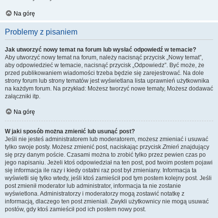
Na górę
Problemy z pisaniem
Jak utworzyć nowy temat na forum lub wysłać odpowiedź w temacie?
Aby utworzyć nowy temat na forum, należy nacisnąć przycisk „Nowy temat”,
aby odpowiedzieć w temacie, nacisnąć przycisk „Odpowiedz”. Być może, że
przed publikowaniem wiadomości trzeba będzie się zarejestrować. Na dole
strony forum lub strony tematów jest wyświetlana lista uprawnień użytkownika
na każdym forum. Na przykład: Możesz tworzyć nowe tematy, Możesz dodawać
załączniki itp.
Na górę
W jaki sposób można zmienić lub usunąć post?
Jeśli nie jesteś administratorem lub moderatorem, możesz zmieniać i usuwać
tylko swoje posty. Możesz zmienić post, naciskając przycisk
Zmień
znajdujący
się przy danym poście. Czasami można to zrobić tylko przez pewien czas po
jego napisaniu. Jeżeli ktoś odpowiedział na ten post, pod twoim postem pojawi
się informacja ile razy i kiedy ostatni raz post był zmieniany. Informacja ta
wyświetli się tylko wtedy, jeśli ktoś zamieścił pod tym postem kolejny post. Jeśli
post zmienił moderator lub administrator, informacja ta nie zostanie
wyświetlona. Administratorzy i moderatorzy mogą zostawić notatkę z
informacją, dlaczego ten post zmieniali. Zwykli użytkownicy nie mogą usuwać
postów, gdy ktoś zamieścił pod ich postem nowy post.