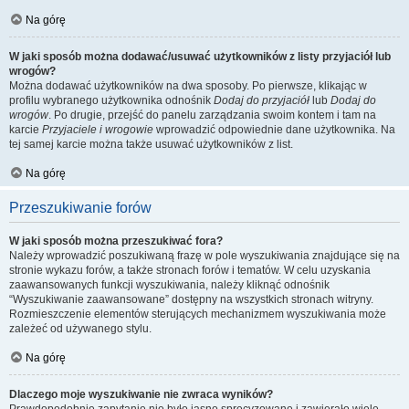
Na górę
W jaki sposób można dodawać/usuwać użytkowników z listy przyjaciół lub
wrogów?
Można dodawać użytkowników na dwa sposoby. Po pierwsze, klikając w
profilu wybranego użytkownika odnośnik
Dodaj do przyjaciół
lub
Dodaj do
wrogów
. Po drugie, przejść do panelu zarządzania swoim kontem i tam na
karcie
Przyjaciele i wrogowie
wprowadzić odpowiednie dane użytkownika. Na
tej samej karcie można także usuwać użytkowników z list.
Na górę
Przeszukiwanie forów
W jaki sposób można przeszukiwać fora?
Należy wprowadzić poszukiwaną frazę w pole wyszukiwania znajdujące się na
stronie wykazu forów, a także stronach forów i tematów. W celu uzyskania
zaawansowanych funkcji wyszukiwania, należy kliknąć odnośnik
“Wyszukiwanie zaawansowane” dostępny na wszystkich stronach witryny.
Rozmieszczenie elementów sterujących mechanizmem wyszukiwania może
zależeć od używanego stylu.
Na górę
Dlaczego moje wyszukiwanie nie zwraca wyników?