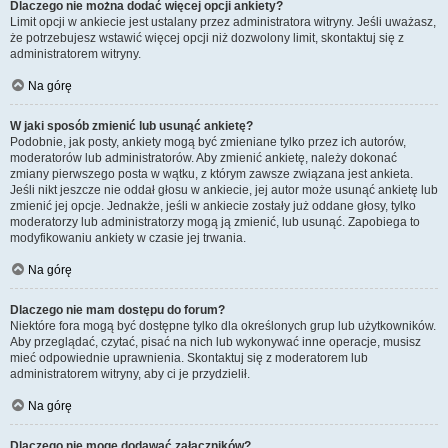
Dlaczego nie można dodać więcej opcji ankiety?
Limit opcji w ankiecie jest ustalany przez administratora witryny. Jeśli uważasz,
że potrzebujesz wstawić więcej opcji niż dozwolony limit, skontaktuj się z
administratorem witryny.
Na górę
W jaki sposób zmienić lub usunąć ankietę?
Podobnie, jak posty, ankiety mogą być zmieniane tylko przez ich autorów,
moderatorów lub administratorów. Aby zmienić ankietę, należy dokonać
zmiany pierwszego posta w wątku, z którym zawsze związana jest ankieta.
Jeśli nikt jeszcze nie oddał głosu w ankiecie, jej autor może usunąć ankietę lub
zmienić jej opcje. Jednakże, jeśli w ankiecie zostały już oddane głosy, tylko
moderatorzy lub administratorzy mogą ją zmienić, lub usunąć. Zapobiega to
modyfikowaniu ankiety w czasie jej trwania.
Na górę
Dlaczego nie mam dostępu do forum?
Niektóre fora mogą być dostępne tylko dla określonych grup lub użytkowników.
Aby przeglądać, czytać, pisać na nich lub wykonywać inne operacje, musisz
mieć odpowiednie uprawnienia. Skontaktuj się z moderatorem lub
administratorem witryny, aby ci je przydzielił.
Na górę
Dlaczego nie mogę dodawać załączników?