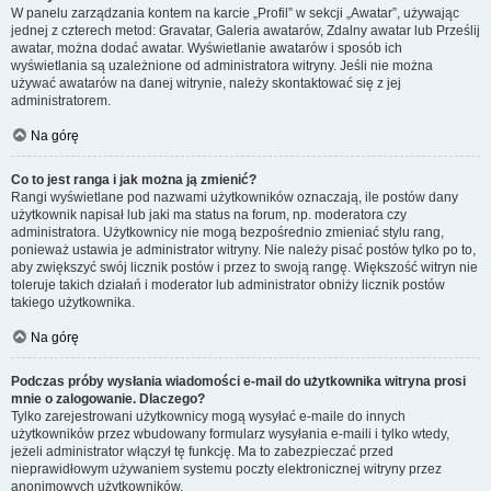
W panelu zarządzania kontem na karcie „Profil” w sekcji „Awatar”, używając
jednej z czterech metod: Gravatar, Galeria awatarów, Zdalny awatar lub Prześlij
awatar, można dodać awatar. Wyświetlanie awatarów i sposób ich
wyświetlania są uzależnione od administratora witryny. Jeśli nie można
używać awatarów na danej witrynie, należy skontaktować się z jej
administratorem.
Na górę
Co to jest ranga i jak można ją zmienić?
Rangi wyświetlane pod nazwami użytkowników oznaczają, ile postów dany
użytkownik napisał lub jaki ma status na forum, np. moderatora czy
administratora. Użytkownicy nie mogą bezpośrednio zmieniać stylu rang,
ponieważ ustawia je administrator witryny. Nie należy pisać postów tylko po to,
aby zwiększyć swój licznik postów i przez to swoją rangę. Większość witryn nie
toleruje takich działań i moderator lub administrator obniży licznik postów
takiego użytkownika.
Na górę
Podczas próby wysłania wiadomości e-mail do użytkownika witryna prosi
mnie o zalogowanie. Dlaczego?
Tylko zarejestrowani użytkownicy mogą wysyłać e-maile do innych
użytkowników przez wbudowany formularz wysyłania e-maili i tylko wtedy,
jeżeli administrator włączył tę funkcję. Ma to zabezpieczać przed
nieprawidłowym używaniem systemu poczty elektronicznej witryny przez
anonimowych użytkowników.