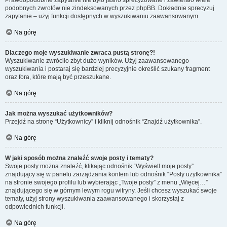
Prawdopodobnie zapytanie nie było jasno sprecyzowane i zawierało wiele
podobnych zwrotów nie zindeksowanych przez phpBB. Dokładnie sprecyzuj
zapytanie – użyj funkcji dostępnych w wyszukiwaniu zaawansowanym.
Na górę
Dlaczego moje wyszukiwanie zwraca pustą stronę?!
Wyszukiwanie zwróciło zbyt dużo wyników. Użyj zaawansowanego
wyszukiwania i postaraj się bardziej precyzyjnie określić szukany fragment
oraz fora, które mają być przeszukane.
Na górę
Jak można wyszukać użytkowników?
Przejdź na stronę “Użytkownicy” i kliknij odnośnik “Znajdź użytkownika”.
Na górę
W jaki sposób można znaleźć swoje posty i tematy?
Swoje posty można znaleźć, klikając odnośnik “Wyświetl moje posty”
znajdujący się w panelu zarządzania kontem lub odnośnik “Posty użytkownika”
na stronie swojego profilu lub wybierając „Twoje posty” z menu „Więcej…”
znajdującego się w górnym lewym rogu witryny. Jeśli chcesz wyszukać swoje
tematy, użyj strony wyszukiwania zaawansowanego i skorzystaj z
odpowiednich funkcji.
Na górę