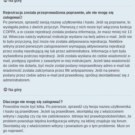
Na górę
Rejestracja została przeprowadzona poprawnie, ale nie mogę się
zalogować!
Po pierwsze, sprawdź swoją nazwę użytkownika i hasło. Jeśli są poprawne, to
wystąpiła jedna z dwóch przyczyn. Pierwszą z nich może być włączona funkcja
COPPA, a w czasie rejestracji została podana informacja, że masz mniej niż 13
lat. Wówczas należy wykonać instrukcje wysłane na twój adres e-mail. Jeśli nie
to było przyczyną, być może nie została aktywowana rejestracja. Niektóre
witryny przed pierwszym zalogowaniem wymagają aktywowania rejestracji
przez osobę rejestrującą się lub przez administratora. Informacja o tym była
wyświetlona podczas rejestracji. Jeśli została wysłana do ciebie wiadomość e-
mail, postępuj zgodnie z zawartymi w niej instrukcjami. Jeżeli taka wiadomość
do ciebie nie dotarła, być może został podany nieprawidłowy adres e-mail lub
wiadomość została zatrzymana przez filtr antyspamowy. Jeśli na pewno
podany przez ciebie adres e-mail jest prawidłowy, spróbuj skontaktować się z
administratorem.
Na górę
Dlaczego nie mogę się zalogować?
Powodów może być kilka. Po pierwsze, sprawdź czy twoja nazwa użytkownika
i hasło są prawidłowe. Jeżeli są prawidłowe, skontaktuj się z właścicielem
witryny i zapytaj czy cię nie zablokowano. Istnieje też prawdopodobieństwo, że
problem powoduje błędna konfiguracja witryny, na której znajduje się forum.
Skontaktuj się z właścicielem witryny i powiadom go o tym problemie. Musi on
go naprawić.