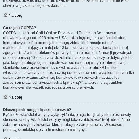
możliwość przypisania do grup użytkowników itp. Rejestracja zajmuje tylko
chwilę, więc zaleca się jej wykonanie.
Na górę
Co to jest COPPA?
COPPA, to skrót od Child Online Privacy and Protection Act – prawa
obowiązującego od 1998 roku w USA, nakładającego na właścicieli stron
internetowych, które potencjalnie mogą zbierać informacje od osób
małoletnich – mających mniej niż 13 lat – obowiązek posiadania pisemnej
zgody rodziców lub opiekunów prawnych na zbieranie informacji prywatnych
od osób poniżej 13 roku życia. Jeżeli nie masz pewności czy to dotyczy ciebie
jako kogoś próbującego zarejestrować się na danej witrynie internetowej –
skontaktuj się z prawnikiem, by uzyskać wyjaśnienie. phpBB Limited i
właściciele tej witryny nie dostarczają pomocy prawnej z wyjątkiem przypadku
opisanego w pytaniu „Z kim się kontaktować w sprawach nadużyć lub
zagadnień prawnych związanych z tą witryną?”, a także nie są punktem
kontaktowym dla wszelkiego rodzaju porad prawnych.
Na górę
Dlaczego nie mogę się zarejestrować?
Być może właściciel witryny wyłączył funkcję rejestracji, aby nie rejestrowały
się nowe osoby. Właściciel witryny mógł także zablokować twój adres IP lub
zabronił nazwy użytkownika, którą próbujesz zarejestrować. W sprawie
pomocy, skontaktuj się z administratorem witryny.