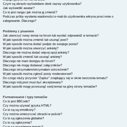
Czym są obrazki wyświetlane obok nazwy użytkownika?
Jak wyświetlić awatar?
Co to jest ranga i jak można ją zmienić?
Podczas próby wysłania wiadomości e-mail do użytkownika witryna prosi mnie o
zalogowanie. Dlaczego?
Problemy z pisaniem
Jak utworzyć nowy temat na forum lub wysłać odpowiedź w temacie?
W jaki sposób można zmienić lub usunąć post?
W jaki sposób można dodać podpis do swojego posta?
W jaki sposób można utworzyć ankietę?
Dlaczego nie można dodać więcej opcji ankiety?
W jaki sposób zmienić lub usunąć ankietę?
Dlaczego nie mam dostępu do forum?
Dlaczego nie mogę dodawać załączników?
Dlaczego otrzymałem/otrzymałam ostrzeżenie?
W jaki sposób można zgłosić posty moderatorowi?
Do czego służy przycisk “Zapisz” znajdujący się w oknie tworzenia tematu?
Dlaczego mój post musi być akceptowany?
W jaki sposób mogę przesunąć swój temat na górę strony tematów?
Formatowanie i typy tematów
Co to jest BBCode?
Czy można używać języka HTML?
Co to są są emotikony?
Czy można umieszczać obrazki w poście?
Co to są ogłoszenia globalne?
Co to są ogłoszenia?
Co to są przyklejone tematy?