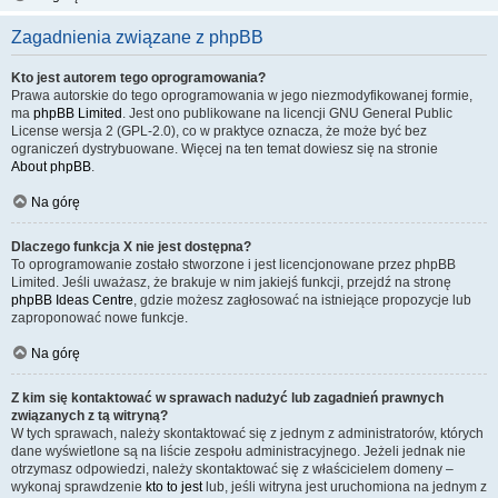
Zagadnienia związane z phpBB
Kto jest autorem tego oprogramowania?
Prawa autorskie do tego oprogramowania w jego niezmodyfikowanej formie,
ma
phpBB Limited
. Jest ono publikowane na licencji GNU General Public
License wersja 2 (GPL-2.0), co w praktyce oznacza, że może być bez
ograniczeń dystrybuowane. Więcej na ten temat dowiesz się na stronie
About phpBB
.
Na górę
Dlaczego funkcja X nie jest dostępna?
To oprogramowanie zostało stworzone i jest licencjonowane przez phpBB
Limited. Jeśli uważasz, że brakuje w nim jakiejś funkcji, przejdź na stronę
phpBB Ideas Centre
, gdzie możesz zagłosować na istniejące propozycje lub
zaproponować nowe funkcje.
Na górę
Z kim się kontaktować w sprawach nadużyć lub zagadnień prawnych
związanych z tą witryną?
W tych sprawach, należy skontaktować się z jednym z administratorów, których
dane wyświetlone są na liście zespołu administracyjnego. Jeżeli jednak nie
otrzymasz odpowiedzi, należy skontaktować się z właścicielem domeny –
wykonaj sprawdzenie
kto to jest
lub, jeśli witryna jest uruchomiona na jednym z