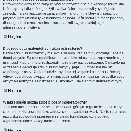
Uprawnienia dotyczące załączników są przydzielane dla każdego forum, dla
każdej grupy i dla każdego użytkownika. Administrator witryny mógł nie
zezwolić na zamieszczanie załączników na forum, na którym piszesz lub
przyznał uprawnienia tylko niektórym grupom. Jeśli nadal nie masz jasności,
dlaczego nie możesz zamieszczać załączników, skontaktuj się z
administratorem witryny.
Na górę
Dlaczego otrzymałem/otrzymałam ostrzeżenie?
Każdy administrator witryny ma swoje zasady i regulaminy obowiązujące na
danej witrynie. Są one opublikowane i administrator zaleca zapoznanie się z
nimi. Jeśli ktoś ich nie przestrzegał, może otrzymać ostrzeżenie. O udzieleniu
ostrzeżenia decyduje administrator witryny. phpBB Limited nie ma nic
wspólnego z ostrzeżeniami udzielanymi na tej witrynie i nie ponosi żadnej
odpowiedzialności związanej z nimi. Jeśli nadal nie masz jasności, dlaczego
otrzymałeś/otrzymałaś ostrzeżenie, skontaktuj się z administratorem witryny.
Na górę
W jaki sposób można zgłosić posty moderatorowi?
Jeśli administrator na to zezwolił, w prawym górnym rogu treści posta, który
chcesz zgłosić, powinien być widoczny odpowiedni przycisk. Naciśnięcie tego
przycisku spowoduje przeniesienie cię do formularza, który po jego
wypełnieniu umożliwi wysłanie zgłoszenia.
Na górę