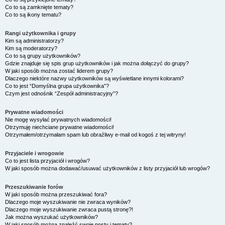
Co to są zamknięte tematy?
Co to są ikony tematu?
Rangi użytkownika i grupy
Kim są administratorzy?
Kim są moderatorzy?
Co to są grupy użytkowników?
Gdzie znajduje się spis grup użytkowników i jak można dołączyć do grupy?
W jaki sposób można zostać liderem grupy?
Dlaczego niektóre nazwy użytkowników są wyświetlane innymi kolorami?
Co to jest “Domyślna grupa użytkownika”?
Czym jest odnośnik “Zespół administracyjny”?
Prywatne wiadomości
Nie mogę wysyłać prywatnych wiadomości!
Otrzymuję niechciane prywatne wiadomości!
Otrzymałem/otrzymałam spam lub obraźliwy e-mail od kogoś z tej witryny!
Przyjaciele i wrogowie
Co to jest lista przyjaciół i wrogów?
W jaki sposób można dodawać/usuwać użytkowników z listy przyjaciół lub wrogów?
Przeszukiwanie forów
W jaki sposób można przeszukiwać fora?
Dlaczego moje wyszukiwanie nie zwraca wyników?
Dlaczego moje wyszukiwanie zwraca pustą stronę?!
Jak można wyszukać użytkowników?
W jaki sposób można znaleźć swoje posty i tematy?