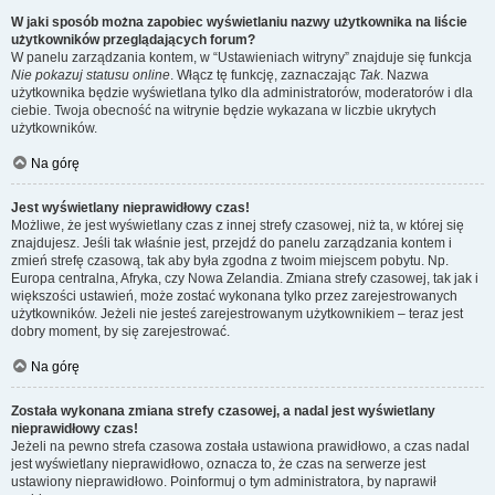
W jaki sposób można zapobiec wyświetlaniu nazwy użytkownika na liście
użytkowników przeglądających forum?
W panelu zarządzania kontem, w “Ustawieniach witryny” znajduje się funkcja
Nie pokazuj statusu online
. Włącz tę funkcję, zaznaczając
Tak
. Nazwa
użytkownika będzie wyświetlana tylko dla administratorów, moderatorów i dla
ciebie. Twoja obecność na witrynie będzie wykazana w liczbie ukrytych
użytkowników.
Na górę
Jest wyświetlany nieprawidłowy czas!
Możliwe, że jest wyświetlany czas z innej strefy czasowej, niż ta, w której się
znajdujesz. Jeśli tak właśnie jest, przejdź do panelu zarządzania kontem i
zmień strefę czasową, tak aby była zgodna z twoim miejscem pobytu. Np.
Europa centralna, Afryka, czy Nowa Zelandia. Zmiana strefy czasowej, tak jak i
większości ustawień, może zostać wykonana tylko przez zarejestrowanych
użytkowników. Jeżeli nie jesteś zarejestrowanym użytkownikiem – teraz jest
dobry moment, by się zarejestrować.
Na górę
Została wykonana zmiana strefy czasowej, a nadal jest wyświetlany
nieprawidłowy czas!
Jeżeli na pewno strefa czasowa została ustawiona prawidłowo, a czas nadal
jest wyświetlany nieprawidłowo, oznacza to, że czas na serwerze jest
ustawiony nieprawidłowo. Poinformuj o tym administratora, by naprawił