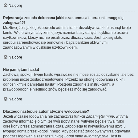
Na górę
Rejestracja została dokonana jakiś czas temu, ale teraz nie mogę się
zalogować?!
Możliwe, że z jakiegoś powodu administrator dezaktywował lub usunął twoje
konto. Wiele witryn, aby zmniejszyć rozmiar bazy danych, cyklicznie usuwa
użytkowników, którzy nic nie pisali przez dłuższy czas. Jeśli tak się stało,
spróbuj zarejestrować się ponownie i bądź bardziej aktywnym i
zaangażowanym w dyskusje użytkownikiem.
Na górę
Nie pamiętam hasła!
Zachowaj spokój! Twoje hasło wprawdzie nie może zostać odzyskane, ale bez
problemu może zostać zresetowane. Przejdź na stronę logowania i kliknij
odnośnik “Nie pamiętam hasła”. Postępuj zgodnie z instrukcjami, a
prawdopodobnie niedługo znów będziesz móc się zalogować.
Na górę
Dlaczego następuje automatyczne wylogowanie?
Jeżeli w czasie logowania nie zaznaczysz funkcji
Zapamiętaj mnie
, witryna
zachowa informację o tym, że twój pobyt na tej witrynie będzie trwał tylko
określony przez administratora czas. Zapobiega to niewłaściwemu użyciu
twojego konta przez kogoś innego. Aby pozostać zalogowanym/zalogowaną,
podczas logowania zaznacz funkcję
Loguj mnie automatycznie
. Jest to