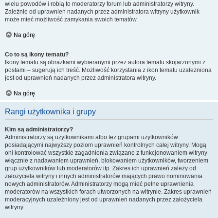
wielu powodów i robią to moderatorzy forum lub administratorzy witryny.
Zależnie od uprawnień nadanych przez administratora witryny użytkownik
może mieć możliwość zamykania swoich tematów.
Na górę
Co to są ikony tematu?
Ikony tematu są obrazkami wybieranymi przez autora tematu skojarzonymi z
postami – sugerują ich treść. Możliwość korzystania z ikon tematu uzależniona
jest od uprawnień nadanych przez administratora witryny.
Na górę
Rangi użytkownika i grupy
Kim są administratorzy?
Administratorzy są użytkownikami albo też grupami użytkowników
posiadającymi najwyższy poziom uprawnień kontrolnych całej witryny. Mogą
oni kontrolować wszystkie zagadnienia związane z funkcjonowaniem witryny
włącznie z nadawaniem uprawnień, blokowaniem użytkowników, tworzeniem
grup użytkowników lub moderatorów itp. Zakres ich uprawnień zależy od
założyciela witryny i innych administratorów mających prawo nominowania
nowych administratorów. Administratorzy mogą mieć pełne uprawnienia
moderatorów na wszystkich forach utworzonych na witrynie. Zakres uprawnień
moderacyjnych uzależniony jest od uprawnień nadanych przez założyciela
witryny.