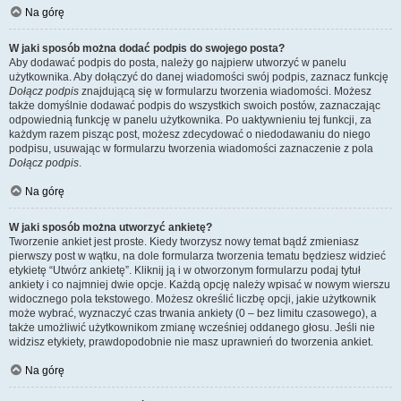
Na górę
W jaki sposób można dodać podpis do swojego posta?
Aby dodawać podpis do posta, należy go najpierw utworzyć w panelu
użytkownika. Aby dołączyć do danej wiadomości swój podpis, zaznacz funkcję
Dołącz podpis
znajdującą się w formularzu tworzenia wiadomości. Możesz
także domyślnie dodawać podpis do wszystkich swoich postów, zaznaczając
odpowiednią funkcję w panelu użytkownika. Po uaktywnieniu tej funkcji, za
każdym razem pisząc post, możesz zdecydować o niedodawaniu do niego
podpisu, usuwając w formularzu tworzenia wiadomości zaznaczenie z pola
Dołącz podpis
.
Na górę
W jaki sposób można utworzyć ankietę?
Tworzenie ankiet jest proste. Kiedy tworzysz nowy temat bądź zmieniasz
pierwszy post w wątku, na dole formularza tworzenia tematu będziesz widzieć
etykietę “Utwórz ankietę”. Kliknij ją i w otworzonym formularzu podaj tytuł
ankiety i co najmniej dwie opcje. Każdą opcję należy wpisać w nowym wierszu
widocznego pola tekstowego. Możesz określić liczbę opcji, jakie użytkownik
może wybrać, wyznaczyć czas trwania ankiety (0 – bez limitu czasowego), a
także umożliwić użytkownikom zmianę wcześniej oddanego głosu. Jeśli nie
widzisz etykiety, prawdopodobnie nie masz uprawnień do tworzenia ankiet.
Na górę