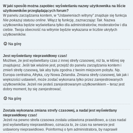
W jaki sposób można zapobiec wyświetlaniu nazwy użytkownika na liście
użytkowników przeglądających forum?
W panelu zarządzania kontem, w “Ustawieniach witryny” znajduje się funkcja
Nie pokazuj statusu online
. Włącz tę funkcję, zaznaczając
Tak
. Nazwa
użytkownika będzie wyświetlana tylko dla administratorów, moderatorów i dla
ciebie. Twoja obecność na witrynie będzie wykazana w liczbie ukrytych
użytkowników.
Na górę
Jest wyświetlany nieprawidłowy czas!
Możliwe, że jest wyświetlany czas z innej strefy czasowej, niż ta, w której się
znajdujesz. Jeśli tak właśnie jest, przejdź do panelu zarządzania kontem i
zmień strefę czasową, tak aby była zgodna z twoim miejscem pobytu. Np.
Europa centralna, Afryka, czy Nowa Zelandia. Zmiana strefy czasowej, tak jak i
większości ustawień, może zostać wykonana tylko przez zarejestrowanych
użytkowników. Jeżeli nie jesteś zarejestrowanym użytkownikiem – teraz jest
dobry moment, by się zarejestrować.
Na górę
Została wykonana zmiana strefy czasowej, a nadal jest wyświetlany
nieprawidłowy czas!
Jeżeli na pewno strefa czasowa została ustawiona prawidłowo, a czas nadal
jest wyświetlany nieprawidłowo, oznacza to, że czas na serwerze jest
ustawiony nieprawidłowo. Poinformuj o tym administratora, by naprawił