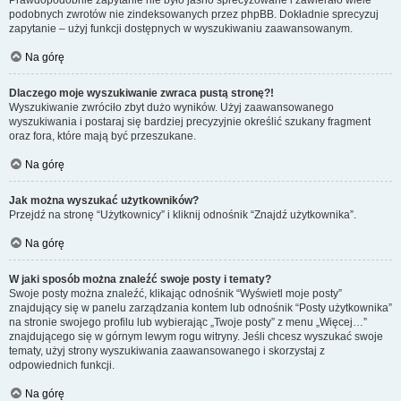
Prawdopodobnie zapytanie nie było jasno sprecyzowane i zawierało wiele
podobnych zwrotów nie zindeksowanych przez phpBB. Dokładnie sprecyzuj
zapytanie – użyj funkcji dostępnych w wyszukiwaniu zaawansowanym.
Na górę
Dlaczego moje wyszukiwanie zwraca pustą stronę?!
Wyszukiwanie zwróciło zbyt dużo wyników. Użyj zaawansowanego
wyszukiwania i postaraj się bardziej precyzyjnie określić szukany fragment
oraz fora, które mają być przeszukane.
Na górę
Jak można wyszukać użytkowników?
Przejdź na stronę “Użytkownicy” i kliknij odnośnik “Znajdź użytkownika”.
Na górę
W jaki sposób można znaleźć swoje posty i tematy?
Swoje posty można znaleźć, klikając odnośnik “Wyświetl moje posty”
znajdujący się w panelu zarządzania kontem lub odnośnik “Posty użytkownika”
na stronie swojego profilu lub wybierając „Twoje posty” z menu „Więcej…”
znajdującego się w górnym lewym rogu witryny. Jeśli chcesz wyszukać swoje
tematy, użyj strony wyszukiwania zaawansowanego i skorzystaj z
odpowiednich funkcji.
Na górę