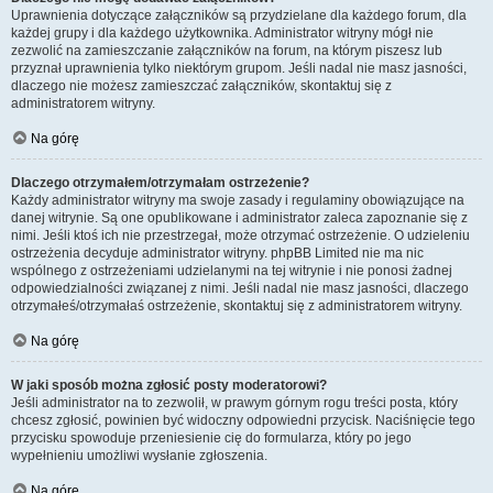
Uprawnienia dotyczące załączników są przydzielane dla każdego forum, dla
każdej grupy i dla każdego użytkownika. Administrator witryny mógł nie
zezwolić na zamieszczanie załączników na forum, na którym piszesz lub
przyznał uprawnienia tylko niektórym grupom. Jeśli nadal nie masz jasności,
dlaczego nie możesz zamieszczać załączników, skontaktuj się z
administratorem witryny.
Na górę
Dlaczego otrzymałem/otrzymałam ostrzeżenie?
Każdy administrator witryny ma swoje zasady i regulaminy obowiązujące na
danej witrynie. Są one opublikowane i administrator zaleca zapoznanie się z
nimi. Jeśli ktoś ich nie przestrzegał, może otrzymać ostrzeżenie. O udzieleniu
ostrzeżenia decyduje administrator witryny. phpBB Limited nie ma nic
wspólnego z ostrzeżeniami udzielanymi na tej witrynie i nie ponosi żadnej
odpowiedzialności związanej z nimi. Jeśli nadal nie masz jasności, dlaczego
otrzymałeś/otrzymałaś ostrzeżenie, skontaktuj się z administratorem witryny.
Na górę
W jaki sposób można zgłosić posty moderatorowi?
Jeśli administrator na to zezwolił, w prawym górnym rogu treści posta, który
chcesz zgłosić, powinien być widoczny odpowiedni przycisk. Naciśnięcie tego
przycisku spowoduje przeniesienie cię do formularza, który po jego
wypełnieniu umożliwi wysłanie zgłoszenia.
Na górę