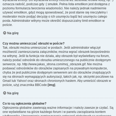
wyrażania emocji. Do wyrażania emocji można też stosować krótkie kody, np. :)
oznacza radość, podczas gdy :( smutek. Pełna lista emotikon jest dostępna z
poziomu formularza tworzenia wiadomości. Nie należy jednak nadmiernie
używać emotikon, gdyż mogą spowodować, że post stanie się nieczytelny i
moderator może podjąć decyzję o ich usunięciu bądź też usunięciu całego
posta. Administrator witryny może określić dopuszczalny limit emotikon w
poście.
Na górę
Czy można umieszczać obrazki w poście?
Tak, obrazki można umieszczać w postach. Jeśli administrator włączył
możliwość zamieszczania załączników, można wgrać obrazek bezpośrednio
na witrynę. Jeśli ta funkcja nie działa, aby obrazek był wyświetlany na forum,
należy podać odnośnik do obrazka umieszczonego na publicznie dostępnym
serwerze, np. http://www.jakas_strona.com/moj_obrazek.gif. Nie można
podawać odnośników do obrazków zapisanych na prywatnym komputerze,
chyba że jest publicznie dostępnym serwerem ani do obrazków znajdujących
się na stronach wymagających autoryzacji, takich jak, np. skrzynki pocztowe na
Gmail lub Yahoo! oraz stronach chronionych hasłem. Aby umieścić obrazek w
poście, użyj znacznika BBCode
[img]
.
Na górę
Co to są ogłoszenia globalne?
Ogłoszenia globalne zawierają ważne informacje i należy zawsze je czytać. Są
one wyświetlane na górze każdego forum i w panelu zarządzania kontem