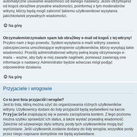
automatyczne usuwanie wiadomości od danego nadawcy. Jeżeli otrzymujesz
od kogoś obraźliwe prywatne wiadomości, poinformuj o tym moderatorów
witryny, którzy będą mogli zabronić takiemu użytkownikowi wysyłania
jakichkolwiek prywatnych wiadomości.
Na górę
Otrzymałem/otrzymałam spam lub obraźliwy e-mail od kogoś z tej witryny!
Przykro nam z tego powodu. System wysyłania e-maili witryny zawiera
zabezpieczenia umożliwiające wytropienie użytkowników, którzy wysyłają takie
wiadomości. Prześlij administratorowi witryny pełną kopię otrzymanego e-
maila – ważne, aby były w niej zawarte nagłówki, ponieważ zawierają one
informacje o nadawcy. Administrator będzie wówczas mógł podjąć
odpowiednie działania.
Na górę
Przyjaciele i wrogowie
Co to jest lista przyjaciół i wrogów?
Jest to lista, którą można użyć do organizowania różnych użytkowników
witryny. Użytkownicy dodani do listy przyjaciół będą wyświetleni na karcie
Przyjaciele
znajdującej się w panelu zarządzania kontem. Z tego poziomu
można szybko sprawdzić ich status, a także wysłać prywatną wiadomość.
Zależnie od używanego stylu witryny, posty tych użytkowników mogą być
wyróżniane. Jeśli użytkownik zostanie dodany do listy wrogów, wszystkie posty
przez niego napisane domyślnie nie będą wyświetlane.