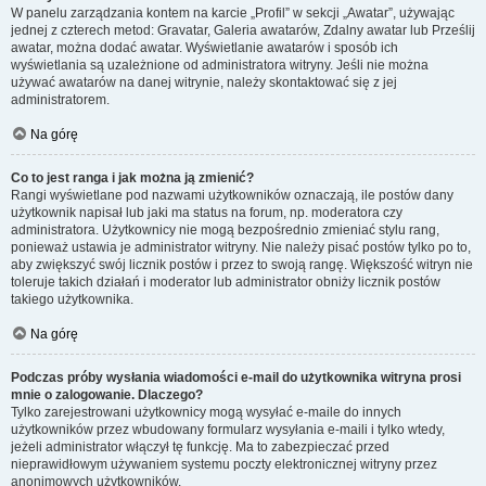
W panelu zarządzania kontem na karcie „Profil” w sekcji „Awatar”, używając
jednej z czterech metod: Gravatar, Galeria awatarów, Zdalny awatar lub Prześlij
awatar, można dodać awatar. Wyświetlanie awatarów i sposób ich
wyświetlania są uzależnione od administratora witryny. Jeśli nie można
używać awatarów na danej witrynie, należy skontaktować się z jej
administratorem.
Na górę
Co to jest ranga i jak można ją zmienić?
Rangi wyświetlane pod nazwami użytkowników oznaczają, ile postów dany
użytkownik napisał lub jaki ma status na forum, np. moderatora czy
administratora. Użytkownicy nie mogą bezpośrednio zmieniać stylu rang,
ponieważ ustawia je administrator witryny. Nie należy pisać postów tylko po to,
aby zwiększyć swój licznik postów i przez to swoją rangę. Większość witryn nie
toleruje takich działań i moderator lub administrator obniży licznik postów
takiego użytkownika.
Na górę
Podczas próby wysłania wiadomości e-mail do użytkownika witryna prosi
mnie o zalogowanie. Dlaczego?
Tylko zarejestrowani użytkownicy mogą wysyłać e-maile do innych
użytkowników przez wbudowany formularz wysyłania e-maili i tylko wtedy,
jeżeli administrator włączył tę funkcję. Ma to zabezpieczać przed
nieprawidłowym używaniem systemu poczty elektronicznej witryny przez
anonimowych użytkowników.