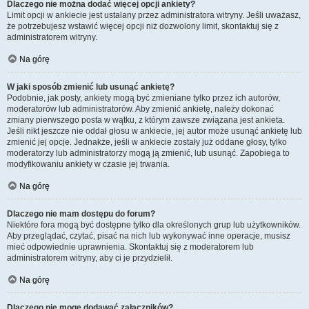
Dlaczego nie można dodać więcej opcji ankiety?
Limit opcji w ankiecie jest ustalany przez administratora witryny. Jeśli uważasz,
że potrzebujesz wstawić więcej opcji niż dozwolony limit, skontaktuj się z
administratorem witryny.
Na górę
W jaki sposób zmienić lub usunąć ankietę?
Podobnie, jak posty, ankiety mogą być zmieniane tylko przez ich autorów,
moderatorów lub administratorów. Aby zmienić ankietę, należy dokonać
zmiany pierwszego posta w wątku, z którym zawsze związana jest ankieta.
Jeśli nikt jeszcze nie oddał głosu w ankiecie, jej autor może usunąć ankietę lub
zmienić jej opcje. Jednakże, jeśli w ankiecie zostały już oddane głosy, tylko
moderatorzy lub administratorzy mogą ją zmienić, lub usunąć. Zapobiega to
modyfikowaniu ankiety w czasie jej trwania.
Na górę
Dlaczego nie mam dostępu do forum?
Niektóre fora mogą być dostępne tylko dla określonych grup lub użytkowników.
Aby przeglądać, czytać, pisać na nich lub wykonywać inne operacje, musisz
mieć odpowiednie uprawnienia. Skontaktuj się z moderatorem lub
administratorem witryny, aby ci je przydzielił.
Na górę
Dlaczego nie mogę dodawać załączników?