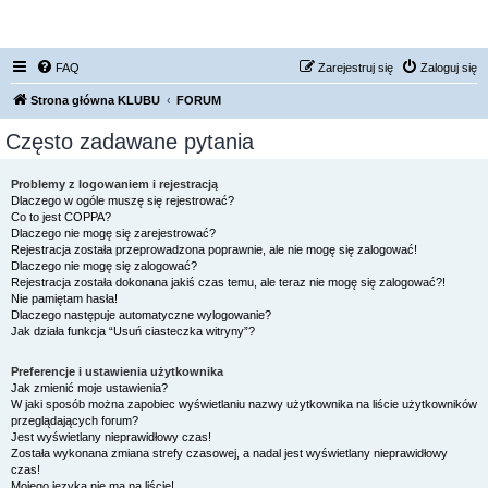
FORUM NISSAN ZONE
FAQ
Zarejestruj się
Zaloguj się
Strona główna KLUBU
FORUM
Często zadawane pytania
Problemy z logowaniem i rejestracją
Dlaczego w ogóle muszę się rejestrować?
Co to jest COPPA?
Dlaczego nie mogę się zarejestrować?
Rejestracja została przeprowadzona poprawnie, ale nie mogę się zalogować!
Dlaczego nie mogę się zalogować?
Rejestracja została dokonana jakiś czas temu, ale teraz nie mogę się zalogować?!
Nie pamiętam hasła!
Dlaczego następuje automatyczne wylogowanie?
Jak działa funkcja “Usuń ciasteczka witryny”?
Preferencje i ustawienia użytkownika
Jak zmienić moje ustawienia?
W jaki sposób można zapobiec wyświetlaniu nazwy użytkownika na liście użytkowników
przeglądających forum?
Jest wyświetlany nieprawidłowy czas!
Została wykonana zmiana strefy czasowej, a nadal jest wyświetlany nieprawidłowy
czas!
Mojego języka nie ma na liście!