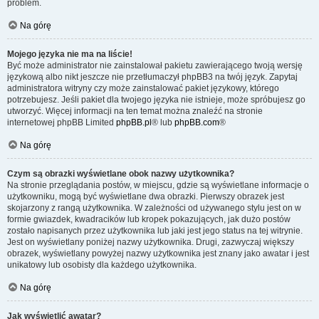
problem.
Na górę
Mojego języka nie ma na liście!
Być może administrator nie zainstalował pakietu zawierającego twoją wersję
językową albo nikt jeszcze nie przetłumaczył phpBB3 na twój język. Zapytaj
administratora witryny czy może zainstalować pakiet językowy, którego
potrzebujesz. Jeśli pakiet dla twojego języka nie istnieje, może spróbujesz go
utworzyć. Więcej informacji na ten temat można znaleźć na stronie
internetowej phpBB Limited
phpBB.pl
® lub
phpBB.com
®
Na górę
Czym są obrazki wyświetlane obok nazwy użytkownika?
Na stronie przeglądania postów, w miejscu, gdzie są wyświetlane informacje o
użytkowniku, mogą być wyświetlane dwa obrazki. Pierwszy obrazek jest
skojarzony z rangą użytkownika. W zależności od używanego stylu jest on w
formie gwiazdek, kwadracików lub kropek pokazujących, jak dużo postów
zostało napisanych przez użytkownika lub jaki jest jego status na tej witrynie.
Jest on wyświetlany poniżej nazwy użytkownika. Drugi, zazwyczaj większy
obrazek, wyświetlany powyżej nazwy użytkownika jest znany jako awatar i jest
unikatowy lub osobisty dla każdego użytkownika.
Na górę
Jak wyświetlić awatar?