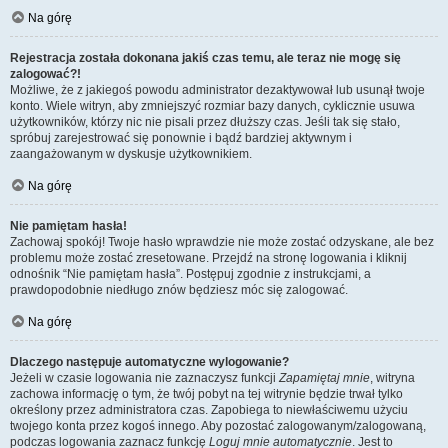
Na górę
Rejestracja została dokonana jakiś czas temu, ale teraz nie mogę się
zalogować?!
Możliwe, że z jakiegoś powodu administrator dezaktywował lub usunął twoje
konto. Wiele witryn, aby zmniejszyć rozmiar bazy danych, cyklicznie usuwa
użytkowników, którzy nic nie pisali przez dłuższy czas. Jeśli tak się stało,
spróbuj zarejestrować się ponownie i bądź bardziej aktywnym i
zaangażowanym w dyskusje użytkownikiem.
Na górę
Nie pamiętam hasła!
Zachowaj spokój! Twoje hasło wprawdzie nie może zostać odzyskane, ale bez
problemu może zostać zresetowane. Przejdź na stronę logowania i kliknij
odnośnik “Nie pamiętam hasła”. Postępuj zgodnie z instrukcjami, a
prawdopodobnie niedługo znów będziesz móc się zalogować.
Na górę
Dlaczego następuje automatyczne wylogowanie?
Jeżeli w czasie logowania nie zaznaczysz funkcji
Zapamiętaj mnie
, witryna
zachowa informację o tym, że twój pobyt na tej witrynie będzie trwał tylko
określony przez administratora czas. Zapobiega to niewłaściwemu użyciu
twojego konta przez kogoś innego. Aby pozostać zalogowanym/zalogowaną,
podczas logowania zaznacz funkcję
Loguj mnie automatycznie
. Jest to