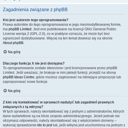
Zagadnienia związane z phpBB
Kto jest autorem tego oprogramowania?
Prawa autorskie do tego oprogramowania w jego niezmodyfikowanej formie,
ma
phpBB Limited
. Jest ono publikowane na licencji GNU General Public
License wersja 2 (GPL-2.0), co w praktyce oznacza, że może być bez
ograniczeń dystrybuowane. Więcej na ten temat dowiesz się na stronie
About phpBB
.
Na górę
Dlaczego funkcja X nie jest dostępna?
To oprogramowanie zostało stworzone i jest licencjonowane przez phpBB
Limited. Jeśli uważasz, że brakuje w nim jakiejś funkcji, przejdź na stronę
phpBB Ideas Centre
, gdzie możesz zagłosować na istniejące propozycje lub
zaproponować nowe funkcje.
Na górę
Z kim się kontaktować w sprawach nadużyć lub zagadnień prawnych
związanych z tą witryną?
W tych sprawach, należy skontaktować się z jednym z administratorów, których
dane wyświetlone są na liście zespołu administracyjnego. Jeżeli jednak nie
otrzymasz odpowiedzi, należy skontaktować się z właścicielem domeny –
wykonaj sprawdzenie
kto to jest
lub, jeśli witryna jest uruchomiona na jednym z