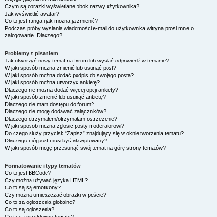
Czym są obrazki wyświetlane obok nazwy użytkownika?
Jak wyświetlić awatar?
Co to jest ranga i jak można ją zmienić?
Podczas próby wysłania wiadomości e-mail do użytkownika witryna prosi mnie o
zalogowanie. Dlaczego?
Problemy z pisaniem
Jak utworzyć nowy temat na forum lub wysłać odpowiedź w temacie?
W jaki sposób można zmienić lub usunąć post?
W jaki sposób można dodać podpis do swojego posta?
W jaki sposób można utworzyć ankietę?
Dlaczego nie można dodać więcej opcji ankiety?
W jaki sposób zmienić lub usunąć ankietę?
Dlaczego nie mam dostępu do forum?
Dlaczego nie mogę dodawać załączników?
Dlaczego otrzymałem/otrzymałam ostrzeżenie?
W jaki sposób można zgłosić posty moderatorowi?
Do czego służy przycisk “Zapisz” znajdujący się w oknie tworzenia tematu?
Dlaczego mój post musi być akceptowany?
W jaki sposób mogę przesunąć swój temat na górę strony tematów?
Formatowanie i typy tematów
Co to jest BBCode?
Czy można używać języka HTML?
Co to są są emotikony?
Czy można umieszczać obrazki w poście?
Co to są ogłoszenia globalne?
Co to są ogłoszenia?
Co to są przyklejone tematy?