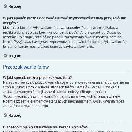
Na górę
W jaki sposób można dodawać/usuwać użytkowników z listy przyjaciół lub
wrogów?
Można dodawać użytkowników na dwa sposoby. Po pierwsze, klikając w
profilu wybranego użytkownika odnośnik
Dodaj do przyjaciół
lub
Dodaj do
wrogów
. Po drugie, przejść do panelu zarządzania swoim kontem i tam na
karcie
Przyjaciele i wrogowie
wprowadzić odpowiednie dane użytkownika. Na
tej samej karcie można także usuwać użytkowników z list.
Na górę
Przeszukiwanie forów
W jaki sposób można przeszukiwać fora?
Należy wprowadzić poszukiwaną frazę w pole wyszukiwania znajdujące się na
stronie wykazu forów, a także stronach forów i tematów. W celu uzyskania
zaawansowanych funkcji wyszukiwania, należy kliknąć odnośnik
“Wyszukiwanie zaawansowane” dostępny na wszystkich stronach witryny.
Rozmieszczenie elementów sterujących mechanizmem wyszukiwania może
zależeć od używanego stylu.
Na górę
Dlaczego moje wyszukiwanie nie zwraca wyników?