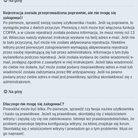
Na górę
Rejestracja została przeprowadzona poprawnie, ale nie mogę się
zalogować!
Po pierwsze, sprawdź swoją nazwę użytkownika i hasło. Jeśli są poprawne, to
wystąpiła jedna z dwóch przyczyn. Pierwszą z nich może być włączona funkcja
COPPA, a w czasie rejestracji została podana informacja, że masz mniej niż 13
lat. Wówczas należy wykonać instrukcje wysłane na twój adres e-mail. Jeśli nie
to było przyczyną, być może nie została aktywowana rejestracja. Niektóre
witryny przed pierwszym zalogowaniem wymagają aktywowania rejestracji
przez osobę rejestrującą się lub przez administratora. Informacja o tym była
wyświetlona podczas rejestracji. Jeśli została wysłana do ciebie wiadomość e-
mail, postępuj zgodnie z zawartymi w niej instrukcjami. Jeżeli taka wiadomość
do ciebie nie dotarła, być może został podany nieprawidłowy adres e-mail lub
wiadomość została zatrzymana przez filtr antyspamowy. Jeśli na pewno
podany przez ciebie adres e-mail jest prawidłowy, spróbuj skontaktować się z
administratorem.
Na górę
Dlaczego nie mogę się zalogować?
Powodów może być kilka. Po pierwsze, sprawdź czy twoja nazwa użytkownika
i hasło są prawidłowe. Jeżeli są prawidłowe, skontaktuj się z właścicielem
witryny i zapytaj czy cię nie zablokowano. Istnieje też prawdopodobieństwo, że
problem powoduje błędna konfiguracja witryny, na której znajduje się forum.
Skontaktuj się z właścicielem witryny i powiadom go o tym problemie. Musi on
go naprawić.