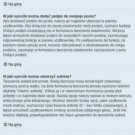
Na górę
W jaki sposób można dodać podpis do swojego posta?
Aby dodawać podpis do posta, należy go najpierw utworzyć w panelu
użytkownika. Aby dołączyć do danej wiadomości swój podpis, zaznacz funkcję
Dołącz podpis
znajdującą się w formularzu tworzenia wiadomości. Możesz
także domyślnie dodawać podpis do wszystkich swoich postów, zaznaczając
odpowiednią funkcję w panelu użytkownika. Po uaktywnieniu tej funkcji, za
każdym razem pisząc post, możesz zdecydować o niedodawaniu do niego
podpisu, usuwając w formularzu tworzenia wiadomości zaznaczenie z pola
Dołącz podpis
.
Na górę
W jaki sposób można utworzyć ankietę?
Tworzenie ankiet jest proste. Kiedy tworzysz nowy temat bądź zmieniasz
pierwszy post w wątku, na dole formularza tworzenia tematu będziesz widzieć
etykietę “Utwórz ankietę”. Kliknij ją i w otworzonym formularzu podaj tytuł
ankiety i co najmniej dwie opcje. Każdą opcję należy wpisać w nowym wierszu
widocznego pola tekstowego. Możesz określić liczbę opcji, jakie użytkownik
może wybrać, wyznaczyć czas trwania ankiety (0 – bez limitu czasowego), a
także umożliwić użytkownikom zmianę wcześniej oddanego głosu. Jeśli nie
widzisz etykiety, prawdopodobnie nie masz uprawnień do tworzenia ankiet.
Na górę