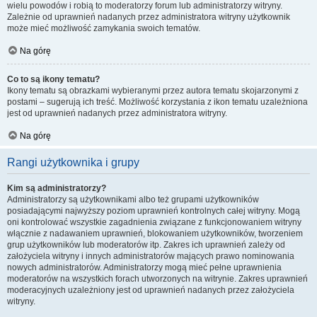
wielu powodów i robią to moderatorzy forum lub administratorzy witryny.
Zależnie od uprawnień nadanych przez administratora witryny użytkownik
może mieć możliwość zamykania swoich tematów.
Na górę
Co to są ikony tematu?
Ikony tematu są obrazkami wybieranymi przez autora tematu skojarzonymi z
postami – sugerują ich treść. Możliwość korzystania z ikon tematu uzależniona
jest od uprawnień nadanych przez administratora witryny.
Na górę
Rangi użytkownika i grupy
Kim są administratorzy?
Administratorzy są użytkownikami albo też grupami użytkowników
posiadającymi najwyższy poziom uprawnień kontrolnych całej witryny. Mogą
oni kontrolować wszystkie zagadnienia związane z funkcjonowaniem witryny
włącznie z nadawaniem uprawnień, blokowaniem użytkowników, tworzeniem
grup użytkowników lub moderatorów itp. Zakres ich uprawnień zależy od
założyciela witryny i innych administratorów mających prawo nominowania
nowych administratorów. Administratorzy mogą mieć pełne uprawnienia
moderatorów na wszystkich forach utworzonych na witrynie. Zakres uprawnień
moderacyjnych uzależniony jest od uprawnień nadanych przez założyciela
witryny.