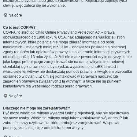
możliwość przypisania do grup użytkowników itp. Rejestracja zajmuje tylko
chwilę, więc zaleca się jej wykonanie.
Na górę
Co to jest COPPA?
COPPA, to skrót od Child Online Privacy and Protection Act – prawa
obowiązującego od 1998 roku w USA, nakładającego na właścicieli stron
internetowych, które potencjalnie mogą zbierać informacje od osób
małoletnich – mających mniej niż 13 lat – obowiązek posiadania pisemnej
zgody rodziców lub opiekunów prawnych na zbieranie informacji prywatnych
od osób poniżej 13 roku życia. Jeżeli nie masz pewności czy to dotyczy ciebie
jako kogoś próbującego zarejestrować się na danej witrynie internetowej –
skontaktuj się z prawnikiem, by uzyskać wyjaśnienie. phpBB Limited i
właściciele tej witryny nie dostarczają pomocy prawnej z wyjątkiem przypadku
opisanego w pytaniu „Z kim się kontaktować w sprawach nadużyć lub
zagadnień prawnych związanych z tą witryną?”, a także nie są punktem
kontaktowym dla wszelkiego rodzaju porad prawnych.
Na górę
Dlaczego nie mogę się zarejestrować?
Być może właściciel witryny wyłączył funkcję rejestracji, aby nie rejestrowały
się nowe osoby. Właściciel witryny mógł także zablokować twój adres IP lub
zabronił nazwy użytkownika, którą próbujesz zarejestrować. W sprawie
pomocy, skontaktuj się z administratorem witryny.