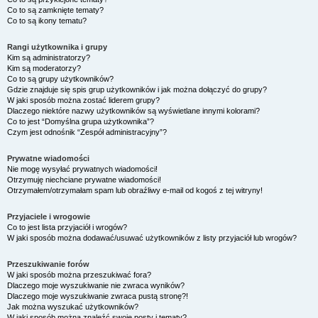
Co to są zamknięte tematy?
Co to są ikony tematu?
Rangi użytkownika i grupy
Kim są administratorzy?
Kim są moderatorzy?
Co to są grupy użytkowników?
Gdzie znajduje się spis grup użytkowników i jak można dołączyć do grupy?
W jaki sposób można zostać liderem grupy?
Dlaczego niektóre nazwy użytkowników są wyświetlane innymi kolorami?
Co to jest “Domyślna grupa użytkownika”?
Czym jest odnośnik “Zespół administracyjny”?
Prywatne wiadomości
Nie mogę wysyłać prywatnych wiadomości!
Otrzymuję niechciane prywatne wiadomości!
Otrzymałem/otrzymałam spam lub obraźliwy e-mail od kogoś z tej witryny!
Przyjaciele i wrogowie
Co to jest lista przyjaciół i wrogów?
W jaki sposób można dodawać/usuwać użytkowników z listy przyjaciół lub wrogów?
Przeszukiwanie forów
W jaki sposób można przeszukiwać fora?
Dlaczego moje wyszukiwanie nie zwraca wyników?
Dlaczego moje wyszukiwanie zwraca pustą stronę?!
Jak można wyszukać użytkowników?
W jaki sposób można znaleźć swoje posty i tematy?