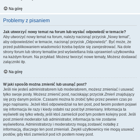
Na górę
Problemy z pisaniem
Jak utworzyć nowy temat na forum lub wysłać odpowiedź w temacie?
Aby utworzyć nowy temat na forum, należy nacisnąć przycisk „Nowy temat”,
aby odpowiedzieć w temacie, nacisnąć przycisk „Odpowiedz”. Być może, że
przed publikowaniem wiadomości trzeba będzie się zarejestrować. Na dole
strony forum lub strony tematów jest wyświetlana lista uprawnień użytkownika
na każdym forum. Na przykład: Możesz tworzyć nowe tematy, Możesz dodawać
załączniki itp.
Na górę
W jaki sposób można zmienić lub usunąć post?
Jeśli nie jesteś administratorem lub moderatorem, możesz zmieniać i usuwać
tylko swoje posty. Możesz zmienić post, naciskając przycisk
Zmień
znajdujący
się przy danym poście. Czasami można to zrobić tylko przez pewien czas po
jego napisaniu. Jeżeli ktoś odpowiedział na ten post, pod twoim postem pojawi
się informacja ile razy i kiedy ostatni raz post był zmieniany. Informacja ta
wyświetli się tylko wtedy, jeśli ktoś zamieścił pod tym postem kolejny post. Jeśli
post zmienił moderator lub administrator, informacja ta nie zostanie
wyświetlona. Administratorzy i moderatorzy mogą zostawić notatkę z
informacją, dlaczego ten post zmieniali. Zwykli użytkownicy nie mogą usuwać
postów, gdy ktoś zamieścił pod ich postem nowy post.