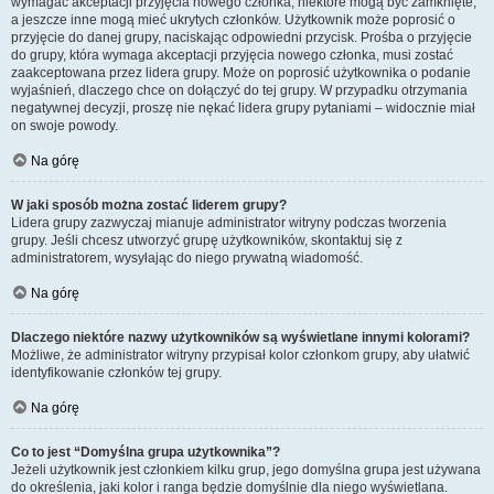
wymagać akceptacji przyjęcia nowego członka, niektóre mogą być zamknięte,
a jeszcze inne mogą mieć ukrytych członków. Użytkownik może poprosić o
przyjęcie do danej grupy, naciskając odpowiedni przycisk. Prośba o przyjęcie
do grupy, która wymaga akceptacji przyjęcia nowego członka, musi zostać
zaakceptowana przez lidera grupy. Może on poprosić użytkownika o podanie
wyjaśnień, dlaczego chce on dołączyć do tej grupy. W przypadku otrzymania
negatywnej decyzji, proszę nie nękać lidera grupy pytaniami – widocznie miał
on swoje powody.
Na górę
W jaki sposób można zostać liderem grupy?
Lidera grupy zazwyczaj mianuje administrator witryny podczas tworzenia
grupy. Jeśli chcesz utworzyć grupę użytkowników, skontaktuj się z
administratorem, wysyłając do niego prywatną wiadomość.
Na górę
Dlaczego niektóre nazwy użytkowników są wyświetlane innymi kolorami?
Możliwe, że administrator witryny przypisał kolor członkom grupy, aby ułatwić
identyfikowanie członków tej grupy.
Na górę
Co to jest “Domyślna grupa użytkownika”?
Jeżeli użytkownik jest członkiem kilku grup, jego domyślna grupa jest używana
do określenia, jaki kolor i ranga będzie domyślnie dla niego wyświetlana.