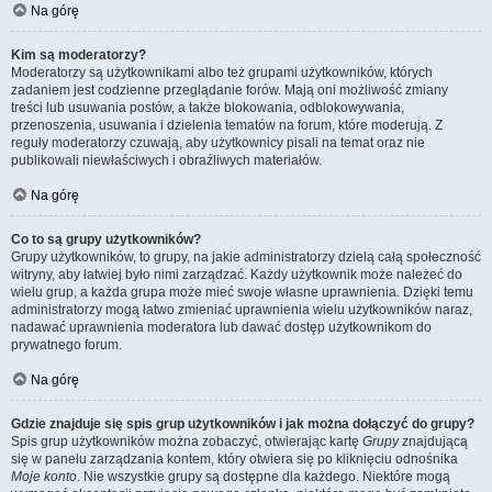
Na górę
Kim są moderatorzy?
Moderatorzy są użytkownikami albo też grupami użytkowników, których
zadaniem jest codzienne przeglądanie forów. Mają oni możliwość zmiany
treści lub usuwania postów, a także blokowania, odblokowywania,
przenoszenia, usuwania i dzielenia tematów na forum, które moderują. Z
reguły moderatorzy czuwają, aby użytkownicy pisali na temat oraz nie
publikowali niewłaściwych i obraźliwych materiałów.
Na górę
Co to są grupy użytkowników?
Grupy użytkowników, to grupy, na jakie administratorzy dzielą całą społeczność
witryny, aby łatwiej było nimi zarządzać. Każdy użytkownik może należeć do
wielu grup, a każda grupa może mieć swoje własne uprawnienia. Dzięki temu
administratorzy mogą łatwo zmieniać uprawnienia wielu użytkowników naraz,
nadawać uprawnienia moderatora lub dawać dostęp użytkownikom do
prywatnego forum.
Na górę
Gdzie znajduje się spis grup użytkowników i jak można dołączyć do grupy?
Spis grup użytkowników można zobaczyć, otwierając kartę
Grupy
znajdującą
się w panelu zarządzania kontem, który otwiera się po kliknięciu odnośnika
Moje konto
. Nie wszystkie grupy są dostępne dla każdego. Niektóre mogą