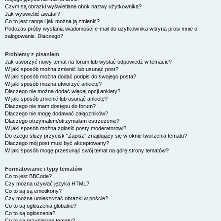
Czym są obrazki wyświetlane obok nazwy użytkownika?
Jak wyświetlić awatar?
Co to jest ranga i jak można ją zmienić?
Podczas próby wysłania wiadomości e-mail do użytkownika witryna prosi mnie o
zalogowanie. Dlaczego?
Problemy z pisaniem
Jak utworzyć nowy temat na forum lub wysłać odpowiedź w temacie?
W jaki sposób można zmienić lub usunąć post?
W jaki sposób można dodać podpis do swojego posta?
W jaki sposób można utworzyć ankietę?
Dlaczego nie można dodać więcej opcji ankiety?
W jaki sposób zmienić lub usunąć ankietę?
Dlaczego nie mam dostępu do forum?
Dlaczego nie mogę dodawać załączników?
Dlaczego otrzymałem/otrzymałam ostrzeżenie?
W jaki sposób można zgłosić posty moderatorowi?
Do czego służy przycisk “Zapisz” znajdujący się w oknie tworzenia tematu?
Dlaczego mój post musi być akceptowany?
W jaki sposób mogę przesunąć swój temat na górę strony tematów?
Formatowanie i typy tematów
Co to jest BBCode?
Czy można używać języka HTML?
Co to są są emotikony?
Czy można umieszczać obrazki w poście?
Co to są ogłoszenia globalne?
Co to są ogłoszenia?
Co to są przyklejone tematy?