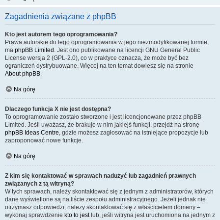
Zagadnienia związane z phpBB
Kto jest autorem tego oprogramowania?
Prawa autorskie do tego oprogramowania w jego niezmodyfikowanej formie,
ma
phpBB Limited
. Jest ono publikowane na licencji GNU General Public
License wersja 2 (GPL-2.0), co w praktyce oznacza, że może być bez
ograniczeń dystrybuowane. Więcej na ten temat dowiesz się na stronie
About phpBB
.
Na górę
Dlaczego funkcja X nie jest dostępna?
To oprogramowanie zostało stworzone i jest licencjonowane przez phpBB
Limited. Jeśli uważasz, że brakuje w nim jakiejś funkcji, przejdź na stronę
phpBB Ideas Centre
, gdzie możesz zagłosować na istniejące propozycje lub
zaproponować nowe funkcje.
Na górę
Z kim się kontaktować w sprawach nadużyć lub zagadnień prawnych
związanych z tą witryną?
W tych sprawach, należy skontaktować się z jednym z administratorów, których
dane wyświetlone są na liście zespołu administracyjnego. Jeżeli jednak nie
otrzymasz odpowiedzi, należy skontaktować się z właścicielem domeny –
wykonaj sprawdzenie
kto to jest
lub, jeśli witryna jest uruchomiona na jednym z