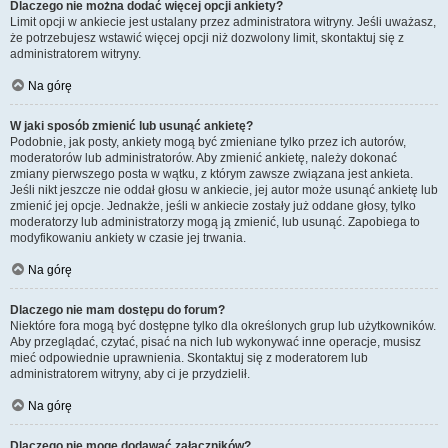
Dlaczego nie można dodać więcej opcji ankiety?
Limit opcji w ankiecie jest ustalany przez administratora witryny. Jeśli uważasz,
że potrzebujesz wstawić więcej opcji niż dozwolony limit, skontaktuj się z
administratorem witryny.
Na górę
W jaki sposób zmienić lub usunąć ankietę?
Podobnie, jak posty, ankiety mogą być zmieniane tylko przez ich autorów,
moderatorów lub administratorów. Aby zmienić ankietę, należy dokonać
zmiany pierwszego posta w wątku, z którym zawsze związana jest ankieta.
Jeśli nikt jeszcze nie oddał głosu w ankiecie, jej autor może usunąć ankietę lub
zmienić jej opcje. Jednakże, jeśli w ankiecie zostały już oddane głosy, tylko
moderatorzy lub administratorzy mogą ją zmienić, lub usunąć. Zapobiega to
modyfikowaniu ankiety w czasie jej trwania.
Na górę
Dlaczego nie mam dostępu do forum?
Niektóre fora mogą być dostępne tylko dla określonych grup lub użytkowników.
Aby przeglądać, czytać, pisać na nich lub wykonywać inne operacje, musisz
mieć odpowiednie uprawnienia. Skontaktuj się z moderatorem lub
administratorem witryny, aby ci je przydzielił.
Na górę
Dlaczego nie mogę dodawać załączników?