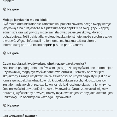
problem.
Na górę
Mojego języka nie ma na liście!
Być może administrator nie zainstalował pakietu zawierającego twoją wersję
językową albo nikt jeszcze nie przetłumaczył phpBB3 na twój język. Zapytaj
administratora witryny czy może zainstalować pakiet językowy, którego
potrzebujesz. Jeśli pakiet dla twojego języka nie istnieje, może spróbujesz go
utworzyć. Więcej informacji na ten temat można znaleźć na stronie
internetowej phpBB Limited
phpBB.pl
® lub
phpBB.com
®
Na górę
Czym są obrazki wyświetlane obok nazwy użytkownika?
Na stronie przeglądania postów, w miejscu, gdzie są wyświetlane informacje o
użytkowniku, mogą być wyświetlane dwa obrazki. Pierwszy obrazek jest
skojarzony z rangą użytkownika. W zależności od używanego stylu jest on w
formie gwiazdek, kwadracików lub kropek pokazujących, jak dużo postów
zostało napisanych przez użytkownika lub jaki jest jego status na tej witrynie.
Jest on wyświetlany poniżej nazwy użytkownika. Drugi, zazwyczaj większy
obrazek, wyświetlany powyżej nazwy użytkownika jest znany jako awatar i jest
unikatowy lub osobisty dla każdego użytkownika.
Na górę
Jak wyświetlić awatar?