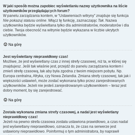
W jaki sposób można zapobiec wyświetlaniu nazwy użytkownika na liście
użytkowników przeglądających forum?
W panelu zarządzania kontem, w “Ustawieniach witryny” znajduje się funkcja
Nie pokazuj statusu online
. Włącz tę funkcję, zaznaczając
Tak
. Nazwa
użytkownika będzie wyświetlana tylko dla administratorów, moderatorów i dla
ciebie. Twoja obecność na witrynie będzie wykazana w liczbie ukrytych
użytkowników.
Na górę
Jest wyświetlany nieprawidłowy czas!
Możliwe, że jest wyświetlany czas z innej strefy czasowej, niż ta, w której się
znajdujesz. Jeśli tak właśnie jest, przejdź do panelu zarządzania kontem i
zmień strefę czasową, tak aby była zgodna z twoim miejscem pobytu. Np.
Europa centralna, Afryka, czy Nowa Zelandia. Zmiana strefy czasowej, tak jak i
większości ustawień, może zostać wykonana tylko przez zarejestrowanych
użytkowników. Jeżeli nie jesteś zarejestrowanym użytkownikiem – teraz jest
dobry moment, by się zarejestrować.
Na górę
Została wykonana zmiana strefy czasowej, a nadal jest wyświetlany
nieprawidłowy czas!
Jeżeli na pewno strefa czasowa została ustawiona prawidłowo, a czas nadal
jest wyświetlany nieprawidłowo, oznacza to, że czas na serwerze jest
ustawiony nieprawidłowo. Poinformuj o tym administratora, by naprawił