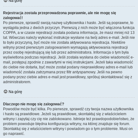
Na górę
Rejestracja została przeprowadzona poprawnie, ale nie mogę się
zalogować!
Po pierwsze, sprawdź swoją nazwę użytkownika i hasło. Jeśli są poprawne, to
wystąpiła jedna z dwóch przyczyn. Pierwszą z nich może być włączona funkcja
COPPA, a w czasie rejestracji została podana informacja, że masz mniej niż 13
lat. Wówczas należy wykonać instrukcje wysłane na twój adres e-mail. Jeśli nie
to było przyczyną, być może nie została aktywowana rejestracja. Niektóre
witryny przed pierwszym zalogowaniem wymagają aktywowania rejestracji
przez osobę rejestrującą się lub przez administratora. Informacja o tym była
wyświetlona podczas rejestracji. Jeśli została wysłana do ciebie wiadomość e-
mail, postępuj zgodnie z zawartymi w niej instrukcjami. Jeżeli taka wiadomość
do ciebie nie dotarła, być może został podany nieprawidłowy adres e-mail lub
wiadomość została zatrzymana przez filtr antyspamowy. Jeśli na pewno
podany przez ciebie adres e-mail jest prawidłowy, spróbuj skontaktować się z
administratorem.
Na górę
Dlaczego nie mogę się zalogować?
Powodów może być kilka. Po pierwsze, sprawdź czy twoja nazwa użytkownika
i hasło są prawidłowe. Jeżeli są prawidłowe, skontaktuj się z właścicielem
witryny i zapytaj czy cię nie zablokowano. Istnieje też prawdopodobieństwo, że
problem powoduje błędna konfiguracja witryny, na której znajduje się forum.
Skontaktuj się z właścicielem witryny i powiadom go o tym problemie. Musi on
go naprawić.