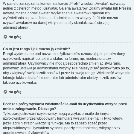
W panelu zarządzania kontem na karcie „Profil” w sekcji „Awatar”, używając
jednej z czterech metod: Gravatar, Galeria awatarów, Zdalny awatar lub Prześlij
awatar, można dodać awatar. Wyświetlanie awatarów i sposób ich
wyświetlania są uzależnione od administratora witryny. Jeśli nie można
używać awatarów na danej witrynie, należy skontaktować się z jej
administratorem.
Na górę
Co to jest ranga i jak można ją zmienić?
Rangi wyświetlane pod nazwami użytkowników oznaczają, ile postów dany
użytkownik napisał lub jaki ma status na forum, np. moderatora czy
administratora. Użytkownicy nie mogą bezpośrednio zmieniać stylu rang,
ponieważ ustawia je administrator witryny. Nie należy pisać postów tylko po to,
aby zwiększyć swój licznik postów i przez to swoją rangę. Większość witryn nie
toleruje takich działań i moderator lub administrator obniży licznik postów
takiego użytkownika.
Na górę
Podczas próby wysłania wiadomości e-mail do użytkownika witryna prosi
mnie o zalogowanie. Dlaczego?
Tylko zarejestrowani użytkownicy mogą wysyłać e-maile do innych
użytkowników przez wbudowany formularz wysyłania e-maili i tylko wtedy,
jeżeli administrator włączył tę funkcję. Ma to zabezpieczać przed
nieprawidłowym używaniem systemu poczty elektronicznej witryny przez
anonimowych użytkowników.