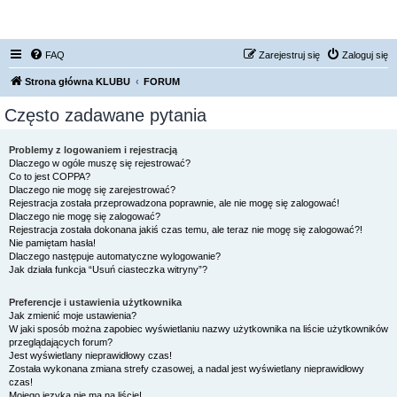
FORUM NISSAN ZONE
FAQ
Zarejestruj się
Zaloguj się
Strona główna KLUBU
FORUM
Często zadawane pytania
Problemy z logowaniem i rejestracją
Dlaczego w ogóle muszę się rejestrować?
Co to jest COPPA?
Dlaczego nie mogę się zarejestrować?
Rejestracja została przeprowadzona poprawnie, ale nie mogę się zalogować!
Dlaczego nie mogę się zalogować?
Rejestracja została dokonana jakiś czas temu, ale teraz nie mogę się zalogować?!
Nie pamiętam hasła!
Dlaczego następuje automatyczne wylogowanie?
Jak działa funkcja “Usuń ciasteczka witryny”?
Preferencje i ustawienia użytkownika
Jak zmienić moje ustawienia?
W jaki sposób można zapobiec wyświetlaniu nazwy użytkownika na liście użytkowników
przeglądających forum?
Jest wyświetlany nieprawidłowy czas!
Została wykonana zmiana strefy czasowej, a nadal jest wyświetlany nieprawidłowy
czas!
Mojego języka nie ma na liście!