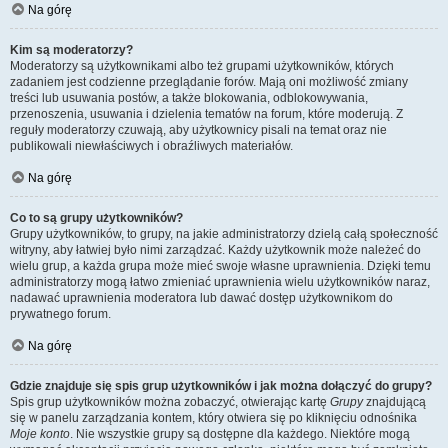
Na górę
Kim są moderatorzy?
Moderatorzy są użytkownikami albo też grupami użytkowników, których
zadaniem jest codzienne przeglądanie forów. Mają oni możliwość zmiany
treści lub usuwania postów, a także blokowania, odblokowywania,
przenoszenia, usuwania i dzielenia tematów na forum, które moderują. Z
reguły moderatorzy czuwają, aby użytkownicy pisali na temat oraz nie
publikowali niewłaściwych i obraźliwych materiałów.
Na górę
Co to są grupy użytkowników?
Grupy użytkowników, to grupy, na jakie administratorzy dzielą całą społeczność
witryny, aby łatwiej było nimi zarządzać. Każdy użytkownik może należeć do
wielu grup, a każda grupa może mieć swoje własne uprawnienia. Dzięki temu
administratorzy mogą łatwo zmieniać uprawnienia wielu użytkowników naraz,
nadawać uprawnienia moderatora lub dawać dostęp użytkownikom do
prywatnego forum.
Na górę
Gdzie znajduje się spis grup użytkowników i jak można dołączyć do grupy?
Spis grup użytkowników można zobaczyć, otwierając kartę
Grupy
znajdującą
się w panelu zarządzania kontem, który otwiera się po kliknięciu odnośnika
Moje konto
. Nie wszystkie grupy są dostępne dla każdego. Niektóre mogą