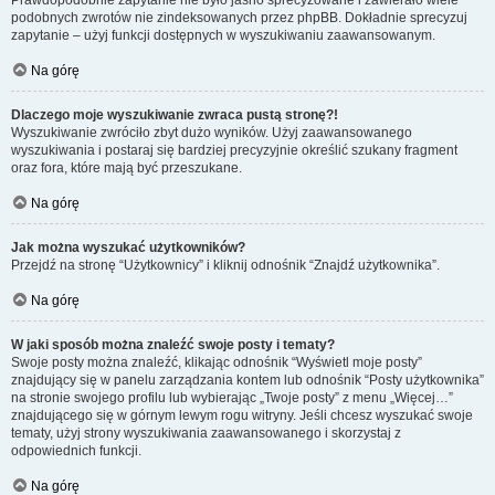
Prawdopodobnie zapytanie nie było jasno sprecyzowane i zawierało wiele
podobnych zwrotów nie zindeksowanych przez phpBB. Dokładnie sprecyzuj
zapytanie – użyj funkcji dostępnych w wyszukiwaniu zaawansowanym.
Na górę
Dlaczego moje wyszukiwanie zwraca pustą stronę?!
Wyszukiwanie zwróciło zbyt dużo wyników. Użyj zaawansowanego
wyszukiwania i postaraj się bardziej precyzyjnie określić szukany fragment
oraz fora, które mają być przeszukane.
Na górę
Jak można wyszukać użytkowników?
Przejdź na stronę “Użytkownicy” i kliknij odnośnik “Znajdź użytkownika”.
Na górę
W jaki sposób można znaleźć swoje posty i tematy?
Swoje posty można znaleźć, klikając odnośnik “Wyświetl moje posty”
znajdujący się w panelu zarządzania kontem lub odnośnik “Posty użytkownika”
na stronie swojego profilu lub wybierając „Twoje posty” z menu „Więcej…”
znajdującego się w górnym lewym rogu witryny. Jeśli chcesz wyszukać swoje
tematy, użyj strony wyszukiwania zaawansowanego i skorzystaj z
odpowiednich funkcji.
Na górę