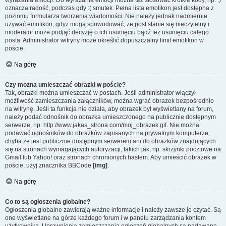
wyrażania emocji. Do wyrażania emocji można też stosować krótkie kody, np. :)
oznacza radość, podczas gdy :( smutek. Pełna lista emotikon jest dostępna z
poziomu formularza tworzenia wiadomości. Nie należy jednak nadmiernie
używać emotikon, gdyż mogą spowodować, że post stanie się nieczytelny i
moderator może podjąć decyzję o ich usunięciu bądź też usunięciu całego
posta. Administrator witryny może określić dopuszczalny limit emotikon w
poście.
Na górę
Czy można umieszczać obrazki w poście?
Tak, obrazki można umieszczać w postach. Jeśli administrator włączył
możliwość zamieszczania załączników, można wgrać obrazek bezpośrednio
na witrynę. Jeśli ta funkcja nie działa, aby obrazek był wyświetlany na forum,
należy podać odnośnik do obrazka umieszczonego na publicznie dostępnym
serwerze, np. http://www.jakas_strona.com/moj_obrazek.gif. Nie można
podawać odnośników do obrazków zapisanych na prywatnym komputerze,
chyba że jest publicznie dostępnym serwerem ani do obrazków znajdujących
się na stronach wymagających autoryzacji, takich jak, np. skrzynki pocztowe na
Gmail lub Yahoo! oraz stronach chronionych hasłem. Aby umieścić obrazek w
poście, użyj znacznika BBCode
[img]
.
Na górę
Co to są ogłoszenia globalne?
Ogłoszenia globalne zawierają ważne informacje i należy zawsze je czytać. Są
one wyświetlane na górze każdego forum i w panelu zarządzania kontem