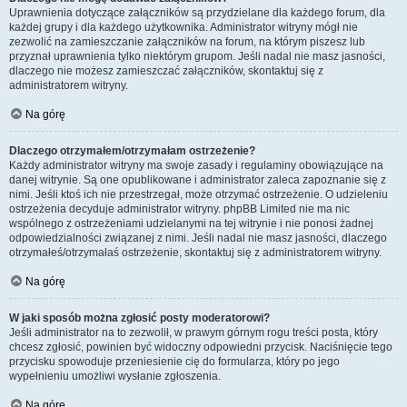
Uprawnienia dotyczące załączników są przydzielane dla każdego forum, dla
każdej grupy i dla każdego użytkownika. Administrator witryny mógł nie
zezwolić na zamieszczanie załączników na forum, na którym piszesz lub
przyznał uprawnienia tylko niektórym grupom. Jeśli nadal nie masz jasności,
dlaczego nie możesz zamieszczać załączników, skontaktuj się z
administratorem witryny.
Na górę
Dlaczego otrzymałem/otrzymałam ostrzeżenie?
Każdy administrator witryny ma swoje zasady i regulaminy obowiązujące na
danej witrynie. Są one opublikowane i administrator zaleca zapoznanie się z
nimi. Jeśli ktoś ich nie przestrzegał, może otrzymać ostrzeżenie. O udzieleniu
ostrzeżenia decyduje administrator witryny. phpBB Limited nie ma nic
wspólnego z ostrzeżeniami udzielanymi na tej witrynie i nie ponosi żadnej
odpowiedzialności związanej z nimi. Jeśli nadal nie masz jasności, dlaczego
otrzymałeś/otrzymałaś ostrzeżenie, skontaktuj się z administratorem witryny.
Na górę
W jaki sposób można zgłosić posty moderatorowi?
Jeśli administrator na to zezwolił, w prawym górnym rogu treści posta, który
chcesz zgłosić, powinien być widoczny odpowiedni przycisk. Naciśnięcie tego
przycisku spowoduje przeniesienie cię do formularza, który po jego
wypełnieniu umożliwi wysłanie zgłoszenia.
Na górę