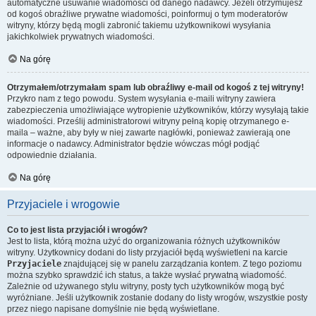
automatyczne usuwanie wiadomości od danego nadawcy. Jeżeli otrzymujesz
od kogoś obraźliwe prywatne wiadomości, poinformuj o tym moderatorów
witryny, którzy będą mogli zabronić takiemu użytkownikowi wysyłania
jakichkolwiek prywatnych wiadomości.
Na górę
Otrzymałem/otrzymałam spam lub obraźliwy e-mail od kogoś z tej witryny!
Przykro nam z tego powodu. System wysyłania e-maili witryny zawiera
zabezpieczenia umożliwiające wytropienie użytkowników, którzy wysyłają takie
wiadomości. Prześlij administratorowi witryny pełną kopię otrzymanego e-
maila – ważne, aby były w niej zawarte nagłówki, ponieważ zawierają one
informacje o nadawcy. Administrator będzie wówczas mógł podjąć
odpowiednie działania.
Na górę
Przyjaciele i wrogowie
Co to jest lista przyjaciół i wrogów?
Jest to lista, którą można użyć do organizowania różnych użytkowników
witryny. Użytkownicy dodani do listy przyjaciół będą wyświetleni na karcie
Przyjaciele
znajdującej się w panelu zarządzania kontem. Z tego poziomu
można szybko sprawdzić ich status, a także wysłać prywatną wiadomość.
Zależnie od używanego stylu witryny, posty tych użytkowników mogą być
wyróżniane. Jeśli użytkownik zostanie dodany do listy wrogów, wszystkie posty
przez niego napisane domyślnie nie będą wyświetlane.