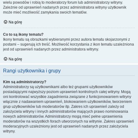
wielu powodów i robią to moderatorzy forum lub administratorzy witryny.
Zależnie od uprawnień nadanych przez administratora witryny użytkownik
może mieć możliwość zamykania swoich tematów.
Na górę
Co to są ikony tematu?
Ikony tematu są obrazkami wybieranymi przez autora tematu skojarzonymi z
postami – sugerują ich treść. Możliwość korzystania z ikon tematu uzależniona
jest od uprawnień nadanych przez administratora witryny.
Na górę
Rangi użytkownika i grupy
Kim są administratorzy?
Administratorzy są użytkownikami albo też grupami użytkowników
posiadającymi najwyższy poziom uprawnień kontrolnych całej witryny. Mogą
oni kontrolować wszystkie zagadnienia związane z funkcjonowaniem witryny
włącznie z nadawaniem uprawnień, blokowaniem użytkowników, tworzeniem
grup użytkowników lub moderatorów itp. Zakres ich uprawnień zależy od
założyciela witryny i innych administratorów mających prawo nominowania
nowych administratorów. Administratorzy mogą mieć pełne uprawnienia
moderatorów na wszystkich forach utworzonych na witrynie. Zakres uprawnień
moderacyjnych uzależniony jest od uprawnień nadanych przez założyciela
witryny.