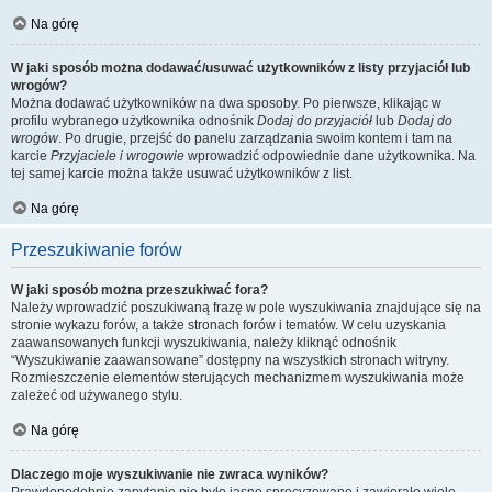
Na górę
W jaki sposób można dodawać/usuwać użytkowników z listy przyjaciół lub
wrogów?
Można dodawać użytkowników na dwa sposoby. Po pierwsze, klikając w
profilu wybranego użytkownika odnośnik
Dodaj do przyjaciół
lub
Dodaj do
wrogów
. Po drugie, przejść do panelu zarządzania swoim kontem i tam na
karcie
Przyjaciele i wrogowie
wprowadzić odpowiednie dane użytkownika. Na
tej samej karcie można także usuwać użytkowników z list.
Na górę
Przeszukiwanie forów
W jaki sposób można przeszukiwać fora?
Należy wprowadzić poszukiwaną frazę w pole wyszukiwania znajdujące się na
stronie wykazu forów, a także stronach forów i tematów. W celu uzyskania
zaawansowanych funkcji wyszukiwania, należy kliknąć odnośnik
“Wyszukiwanie zaawansowane” dostępny na wszystkich stronach witryny.
Rozmieszczenie elementów sterujących mechanizmem wyszukiwania może
zależeć od używanego stylu.
Na górę
Dlaczego moje wyszukiwanie nie zwraca wyników?