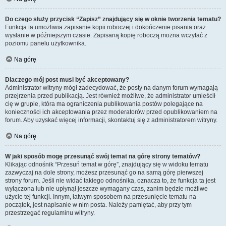
Do czego służy przycisk “Zapisz” znajdujący się w oknie tworzenia tematu?
Funkcja ta umożliwia zapisanie kopii roboczej i dokończenie pisania oraz
wysłanie w późniejszym czasie. Zapisaną kopię roboczą można wczytać z
poziomu panelu użytkownika.
Na górę
Dlaczego mój post musi być akceptowany?
Administrator witryny mógł zadecydować, że posty na danym forum wymagają
przejrzenia przed publikacją. Jest również możliwe, że administrator umieścił
cię w grupie, która ma ograniczenia publikowania postów polegające na
konieczności ich akceptowania przez moderatorów przed opublikowaniem na
forum. Aby uzyskać więcej informacji, skontaktuj się z administratorem witryny.
Na górę
W jaki sposób mogę przesunąć swój temat na górę strony tematów?
Klikając odnośnik “Przesuń temat w górę”, znajdujący się w widoku tematu
zazwyczaj na dole strony, możesz przesunąć go na samą górę pierwszej
strony forum. Jeśli nie widać takiego odnośnika, oznacza to, że funkcja ta jest
wyłączona lub nie upłynął jeszcze wymagany czas, zanim będzie możliwe
użycie tej funkcji. Innym, łatwym sposobem na przesunięcie tematu na
początek, jest napisanie w nim posta. Należy pamiętać, aby przy tym
przestrzegać regulaminu witryny.