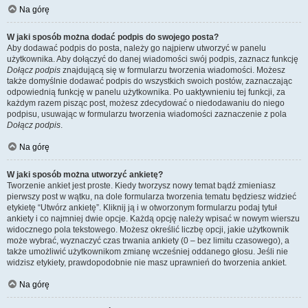
Na górę
W jaki sposób można dodać podpis do swojego posta?
Aby dodawać podpis do posta, należy go najpierw utworzyć w panelu
użytkownika. Aby dołączyć do danej wiadomości swój podpis, zaznacz funkcję
Dołącz podpis
znajdującą się w formularzu tworzenia wiadomości. Możesz
także domyślnie dodawać podpis do wszystkich swoich postów, zaznaczając
odpowiednią funkcję w panelu użytkownika. Po uaktywnieniu tej funkcji, za
każdym razem pisząc post, możesz zdecydować o niedodawaniu do niego
podpisu, usuwając w formularzu tworzenia wiadomości zaznaczenie z pola
Dołącz podpis
.
Na górę
W jaki sposób można utworzyć ankietę?
Tworzenie ankiet jest proste. Kiedy tworzysz nowy temat bądź zmieniasz
pierwszy post w wątku, na dole formularza tworzenia tematu będziesz widzieć
etykietę “Utwórz ankietę”. Kliknij ją i w otworzonym formularzu podaj tytuł
ankiety i co najmniej dwie opcje. Każdą opcję należy wpisać w nowym wierszu
widocznego pola tekstowego. Możesz określić liczbę opcji, jakie użytkownik
może wybrać, wyznaczyć czas trwania ankiety (0 – bez limitu czasowego), a
także umożliwić użytkownikom zmianę wcześniej oddanego głosu. Jeśli nie
widzisz etykiety, prawdopodobnie nie masz uprawnień do tworzenia ankiet.
Na górę