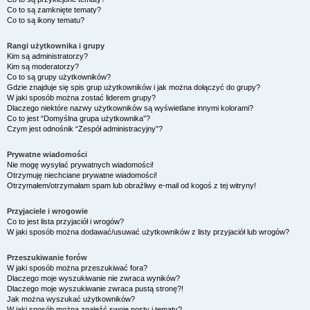
Co to są zamknięte tematy?
Co to są ikony tematu?
Rangi użytkownika i grupy
Kim są administratorzy?
Kim są moderatorzy?
Co to są grupy użytkowników?
Gdzie znajduje się spis grup użytkowników i jak można dołączyć do grupy?
W jaki sposób można zostać liderem grupy?
Dlaczego niektóre nazwy użytkowników są wyświetlane innymi kolorami?
Co to jest “Domyślna grupa użytkownika”?
Czym jest odnośnik “Zespół administracyjny”?
Prywatne wiadomości
Nie mogę wysyłać prywatnych wiadomości!
Otrzymuję niechciane prywatne wiadomości!
Otrzymałem/otrzymałam spam lub obraźliwy e-mail od kogoś z tej witryny!
Przyjaciele i wrogowie
Co to jest lista przyjaciół i wrogów?
W jaki sposób można dodawać/usuwać użytkowników z listy przyjaciół lub wrogów?
Przeszukiwanie forów
W jaki sposób można przeszukiwać fora?
Dlaczego moje wyszukiwanie nie zwraca wyników?
Dlaczego moje wyszukiwanie zwraca pustą stronę?!
Jak można wyszukać użytkowników?
W jaki sposób można znaleźć swoje posty i tematy?