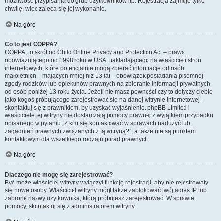
możliwość przypisania do grup użytkowników itp. Rejestracja zajmuje tylko
chwilę, więc zaleca się jej wykonanie.
Na górę
Co to jest COPPA?
COPPA, to skrót od Child Online Privacy and Protection Act – prawa
obowiązującego od 1998 roku w USA, nakładającego na właścicieli stron
internetowych, które potencjalnie mogą zbierać informacje od osób
małoletnich – mających mniej niż 13 lat – obowiązek posiadania pisemnej
zgody rodziców lub opiekunów prawnych na zbieranie informacji prywatnych
od osób poniżej 13 roku życia. Jeżeli nie masz pewności czy to dotyczy ciebie
jako kogoś próbującego zarejestrować się na danej witrynie internetowej –
skontaktuj się z prawnikiem, by uzyskać wyjaśnienie. phpBB Limited i
właściciele tej witryny nie dostarczają pomocy prawnej z wyjątkiem przypadku
opisanego w pytaniu „Z kim się kontaktować w sprawach nadużyć lub
zagadnień prawnych związanych z tą witryną?”, a także nie są punktem
kontaktowym dla wszelkiego rodzaju porad prawnych.
Na górę
Dlaczego nie mogę się zarejestrować?
Być może właściciel witryny wyłączył funkcję rejestracji, aby nie rejestrowały
się nowe osoby. Właściciel witryny mógł także zablokować twój adres IP lub
zabronił nazwy użytkownika, którą próbujesz zarejestrować. W sprawie
pomocy, skontaktuj się z administratorem witryny.