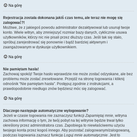
Na górę
Rejestracja została dokonana jakiś czas temu, ale teraz nie mogę się
zalogować?!
Możliwe, że z jakiegoś powodu administrator dezaktywował lub usunął twoje
konto. Wiele witryn, aby zmniejszyć rozmiar bazy danych, cyklicznie usuwa
użytkowników, którzy nic nie pisali przez dłuższy czas. Jeśli tak się stało,
spróbuj zarejestrować się ponownie i bądź bardziej aktywnym i
zaangażowanym w dyskusje użytkownikiem.
Na górę
Nie pamiętam hasła!
Zachowaj spokój! Twoje hasło wprawdzie nie może zostać odzyskane, ale bez
problemu może zostać zresetowane. Przejdź na stronę logowania i kliknij
odnośnik “Nie pamiętam hasła”. Postępuj zgodnie z instrukcjami, a
prawdopodobnie niedługo znów będziesz móc się zalogować.
Na górę
Dlaczego następuje automatyczne wylogowanie?
Jeżeli w czasie logowania nie zaznaczysz funkcji
Zapamiętaj mnie
, witryna
zachowa informację o tym, że twój pobyt na tej witrynie będzie trwał tylko
określony przez administratora czas. Zapobiega to niewłaściwemu użyciu
twojego konta przez kogoś innego. Aby pozostać zalogowanym/zalogowaną,
podczas logowania zaznacz funkcję
Loguj mnie automatycznie
. Jest to