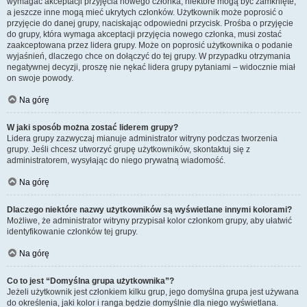
wymagać akceptacji przyjęcia nowego członka, niektóre mogą być zamknięte,
a jeszcze inne mogą mieć ukrytych członków. Użytkownik może poprosić o
przyjęcie do danej grupy, naciskając odpowiedni przycisk. Prośba o przyjęcie
do grupy, która wymaga akceptacji przyjęcia nowego członka, musi zostać
zaakceptowana przez lidera grupy. Może on poprosić użytkownika o podanie
wyjaśnień, dlaczego chce on dołączyć do tej grupy. W przypadku otrzymania
negatywnej decyzji, proszę nie nękać lidera grupy pytaniami – widocznie miał
on swoje powody.
Na górę
W jaki sposób można zostać liderem grupy?
Lidera grupy zazwyczaj mianuje administrator witryny podczas tworzenia
grupy. Jeśli chcesz utworzyć grupę użytkowników, skontaktuj się z
administratorem, wysyłając do niego prywatną wiadomość.
Na górę
Dlaczego niektóre nazwy użytkowników są wyświetlane innymi kolorami?
Możliwe, że administrator witryny przypisał kolor członkom grupy, aby ułatwić
identyfikowanie członków tej grupy.
Na górę
Co to jest “Domyślna grupa użytkownika”?
Jeżeli użytkownik jest członkiem kilku grup, jego domyślna grupa jest używana
do określenia, jaki kolor i ranga będzie domyślnie dla niego wyświetlana.