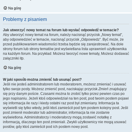
Na górę
Problemy z pisaniem
Jak utworzyć nowy temat na forum lub wysłać odpowiedź w temacie?
Aby utworzyć nowy temat na forum, należy nacisnąć przycisk „Nowy temat”,
aby odpowiedzieć w temacie, nacisnąć przycisk „Odpowiedz”. Być może, że
przed publikowaniem wiadomości trzeba będzie się zarejestrować. Na dole
strony forum lub strony tematów jest wyświetlana lista uprawnień użytkownika
na każdym forum. Na przykład: Możesz tworzyć nowe tematy, Możesz dodawać
załączniki itp.
Na górę
W jaki sposób można zmienić lub usunąć post?
Jeśli nie jesteś administratorem lub moderatorem, możesz zmieniać i usuwać
tylko swoje posty. Możesz zmienić post, naciskając przycisk
Zmień
znajdujący
się przy danym poście. Czasami można to zrobić tylko przez pewien czas po
jego napisaniu. Jeżeli ktoś odpowiedział na ten post, pod twoim postem pojawi
się informacja ile razy i kiedy ostatni raz post był zmieniany. Informacja ta
wyświetli się tylko wtedy, jeśli ktoś zamieścił pod tym postem kolejny post. Jeśli
post zmienił moderator lub administrator, informacja ta nie zostanie
wyświetlona. Administratorzy i moderatorzy mogą zostawić notatkę z
informacją, dlaczego ten post zmieniali. Zwykli użytkownicy nie mogą usuwać
postów, gdy ktoś zamieścił pod ich postem nowy post.