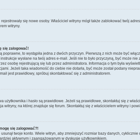
ie rejestrowały się nowe osoby. Właściciel witryny mógł także zablokować twój adre
rem witryny.
ę się zalogować!
są poprawne, to wystąpiła jedna z dwóch przyczyn. Pierwszą z nich może być włącz
nstrukcje wysłane na twój adres e-mail. Jeśli nie to było przyczyną, być może nie 
 osobę rejestrującą się lub przez administratora. Informacja o tym była wyświetlo
kcjami. Jeżeli taka wiadomość do ciebie nie dotarła, być może został podany niep
mail jest prawidłowy, spróbuj skontaktować się z administratorem.
żytkownika i hasło są prawidłowe. Jeżeli są prawidłowe, skontaktuj się z właścici
itryny, na której znajduje się forum. Skontaktuj się z właścicielem witryny i po
e mogę się zalogować?!
sunął twoje konto. Wiele witryn, aby zmniejszyć rozmiar bazy danych, cyklicznie u
dź bardziej aktywnym i zaangażowanym w dyskusje użytkownikiem.