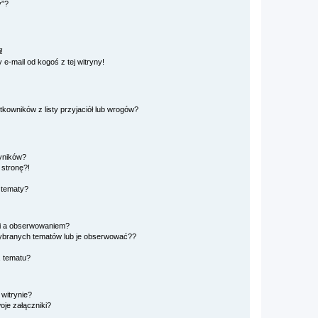
y”?
!
e-mail od kogoś z tej witryny!
owników z listy przyjaciół lub wrogów?
yników?
stronę?!
 tematy?
ki a obserwowaniem?
ybranych tematów lub je obserwować??
, tematu?
 witrynie?
je załączniki?