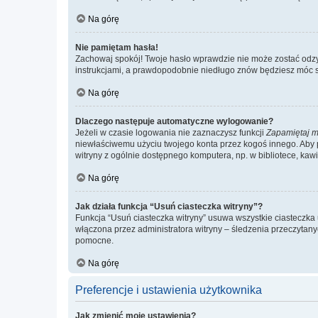
Na górę
Nie pamiętam hasła!
Zachowaj spokój! Twoje hasło wprawdzie nie może zostać odzys
instrukcjami, a prawdopodobnie niedługo znów będziesz móc 
Na górę
Dlaczego następuje automatyczne wylogowanie?
Jeżeli w czasie logowania nie zaznaczysz funkcji
Zapamiętaj m
niewłaściwemu użyciu twojego konta przez kogoś innego. Ab
witryny z ogólnie dostępnego komputera, np. w bibliotece, kawiar
Na górę
Jak działa funkcja “Usuń ciasteczka witryny”?
Funkcja “Usuń ciasteczka witryny” usuwa wszystkie ciasteczka 
włączona przez administratora witryny – śledzenia przeczytan
pomocne.
Na górę
Preferencje i ustawienia użytkownika
Jak zmienić moje ustawienia?