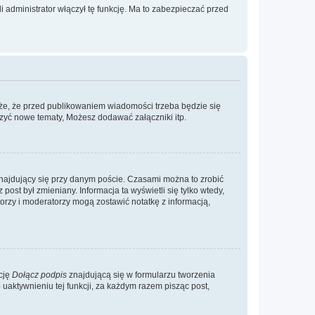
 administrator włączył tę funkcję. Ma to zabezpieczać przed
że, że przed publikowaniem wiadomości trzeba będzie się
rzyć nowe tematy, Możesz dodawać załączniki itp.
najdujący się przy danym poście. Czasami można to zrobić
 post był zmieniany. Informacja ta wyświetli się tylko wtedy,
atorzy i moderatorzy mogą zostawić notatkę z informacją,
cję
Dołącz podpis
znajdującą się w formularzu tworzenia
aktywnieniu tej funkcji, za każdym razem pisząc post,