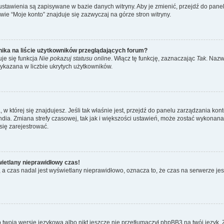
 ustawienia są zapisywane w bazie danych witryny. Aby je zmienić, przejdź do p
ie “Moje konto” znajduje się zazwyczaj na górze stron witryny.
ika na liście użytkowników przeglądających forum?
je się funkcja
Nie pokazuj statusu online
. Włącz tę funkcję, zaznaczając
Tak
. Nazw
wykazana w liczbie ukrytych użytkowników.
ta, w której się znajdujesz. Jeśli tak właśnie jest, przejdź do panelu zarządzania k
dia. Zmiana strefy czasowej, tak jak i większości ustawień, może zostać wykonana 
się zarejestrować.
wietlany nieprawidłowy czas!
a czas nadal jest wyświetlany nieprawidłowo, oznacza to, że czas na serwerze jes
 twoją wersję językową albo nikt jeszcze nie przetłumaczył phpBB3 na twój język. 