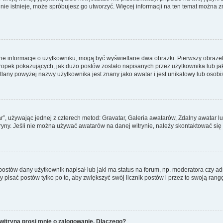
a nie istnieje, może spróbujesz go utworzyć. Więcej informacji na ten temat można 
ane informacje o użytkowniku, mogą być wyświetlane dwa obrazki. Pierwszy obrazek
pek pokazujących, jak dużo postów zostało napisanych przez użytkownika lub jaki j
lany powyżej nazwy użytkownika jest znany jako awatar i jest unikatowy lub osobi
ar”, używając jednej z czterech metod: Gravatar, Galeria awatarów, Zdalny awatar 
ryny. Jeśli nie można używać awatarów na danej witrynie, należy skontaktować się 
stów dany użytkownik napisał lub jaki ma status na forum, np. moderatora czy a
y pisać postów tylko po to, aby zwiększyć swój licznik postów i przez to swoją rangę
witryna prosi mnie o zalogowanie. Dlaczego?