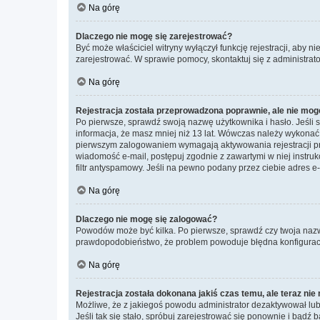
Na górę
Dlaczego nie mogę się zarejestrować?
Być może właściciel witryny wyłączył funkcję rejestracji, aby n
zarejestrować. W sprawie pomocy, skontaktuj się z administrato
Na górę
Rejestracja została przeprowadzona poprawnie, ale nie mog
Po pierwsze, sprawdź swoją nazwę użytkownika i hasło. Jeśli 
informacja, że masz mniej niż 13 lat. Wówczas należy wykonać i
pierwszym zalogowaniem wymagają aktywowania rejestracji przez
wiadomość e-mail, postępuj zgodnie z zawartymi w niej instru
filtr antyspamowy. Jeśli na pewno podany przez ciebie adres e-
Na górę
Dlaczego nie mogę się zalogować?
Powodów może być kilka. Po pierwsze, sprawdź czy twoja nazwa u
prawdopodobieństwo, że problem powoduje błędna konfiguracja w
Na górę
Rejestracja została dokonana jakiś czas temu, ale teraz ni
Możliwe, że z jakiegoś powodu administrator dezaktywował lub u
Jeśli tak się stało, spróbuj zarejestrować się ponownie i bą