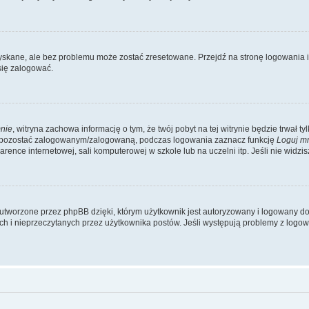
kane, ale bez problemu może zostać zresetowane. Przejdź na stronę logowania i k
się zalogować.
nie
, witryna zachowa informację o tym, że twój pobyt na tej witrynie będzie trwał t
y pozostać zalogowanym/zalogowaną, podczas logowania zaznacz funkcję
Loguj m
ence internetowej, sali komputerowej w szkole lub na uczelni itp. Jeśli nie widzisz t
utworzone przez phpBB dzięki, którym użytkownik jest autoryzowany i logowany do w
ych i nieprzeczytanych przez użytkownika postów. Jeśli występują problemy z lo