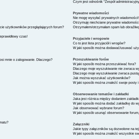
Czym jest odnośnik “Zespół administracyjn
Prywatne wiadomości
Nie mogę wysyłać prywatnych wiadomości!
Otrzymuję niechciane prywatne wiadomości
ście użytkowników przeglądających forum?
Otrzymałem/otrzymałam spam lub obraźliwy 
ieprawidłowy czas!
Przyjaciele i wrogowie
Co to jest lista przyjaciół i wrogów?
W jaki sposób można dodawać/usuwać użytk
Przeszukiwanie forów
osi mnie o zalogowanie. Dlaczego?
W jaki sposób można przeszukiwać fora?
Dlaczego moje wyszukiwanie nie zwraca w
Dlaczego moje wyszukiwanie zwraca pustą 
Jak można wyszukać użytkowników?
W jaki sposób można znaleźć swoje posty i
Obserwowanie tematów i zakładki
Jaka jest różnica między dodaniem zakład
W jaki sposób można dodać zakładkę do w
Jak obserwować wybrane forum?
W jaki sposób usunąć obserwowanie forum
ematu?
Załączniki
Jakie typy załączników są dozwolone na tej
W jaki sposób można znaleźć wszystkie swo