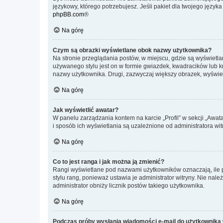
językowy, którego potrzebujesz. Jeśli pakiet dla twojego język
phpBB.com
®
Na górę
Czym są obrazki wyświetlane obok nazwy użytkownika?
Na stronie przeglądania postów, w miejscu, gdzie są wyświetl
używanego stylu jest on w formie gwiazdek, kwadracików lub kro
nazwy użytkownika. Drugi, zazwyczaj większy obrazek, wyświet
Na górę
Jak wyświetlić awatar?
W panelu zarządzania kontem na karcie „Profil” w sekcji „Awat
i sposób ich wyświetlania są uzależnione od administratora wit
Na górę
Co to jest ranga i jak można ją zmienić?
Rangi wyświetlane pod nazwami użytkowników oznaczają, ile po
stylu rang, ponieważ ustawia je administrator witryny. Nie należ
administrator obniży licznik postów takiego użytkownika.
Na górę
Podczas próby wysłania wiadomości e-mail do użytkownika 