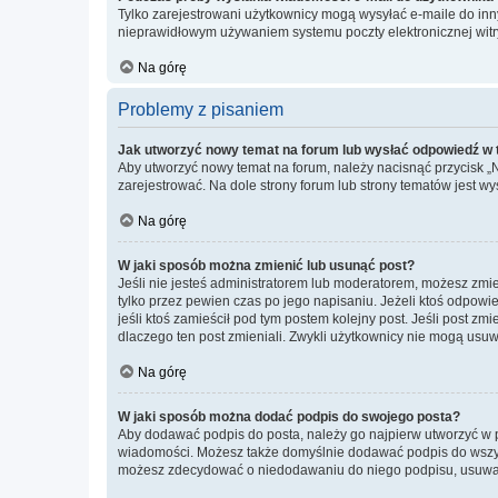
Tylko zarejestrowani użytkownicy mogą wysyłać e-maile do inny
nieprawidłowym używaniem systemu poczty elektronicznej wit
Na górę
Problemy z pisaniem
Jak utworzyć nowy temat na forum lub wysłać odpowiedź w
Aby utworzyć nowy temat na forum, należy nacisnąć przycisk 
zarejestrować. Na dole strony forum lub strony tematów jest 
Na górę
W jaki sposób można zmienić lub usunąć post?
Jeśli nie jesteś administratorem lub moderatorem, możesz zmie
tylko przez pewien czas po jego napisaniu. Jeżeli ktoś odpowiedz
jeśli ktoś zamieścił pod tym postem kolejny post. Jeśli post zm
dlaczego ten post zmieniali. Zwykli użytkownicy nie mogą usuw
Na górę
W jaki sposób można dodać podpis do swojego posta?
Aby dodawać podpis do posta, należy go najpierw utworzyć w 
wiadomości. Możesz także domyślnie dodawać podpis do wszyst
możesz zdecydować o niedodawaniu do niego podpisu, usuwaj