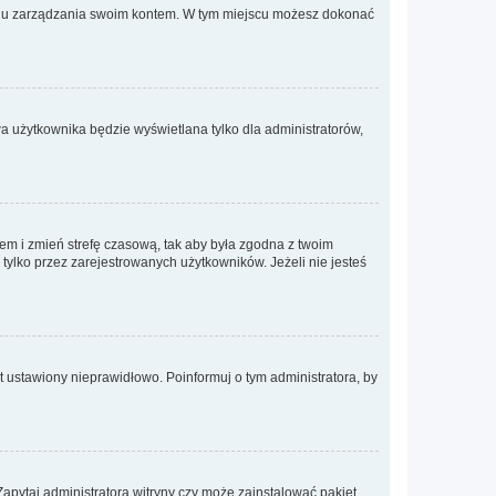
anelu zarządzania swoim kontem. W tym miejscu możesz dokonać
a użytkownika będzie wyświetlana tylko dla administratorów,
ontem i zmień strefę czasową, tak aby była zgodna z twoim
tylko przez zarejestrowanych użytkowników. Jeżeli nie jesteś
t ustawiony nieprawidłowo. Poinformuj o tym administratora, by
Zapytaj administratora witryny czy może zainstalować pakiet