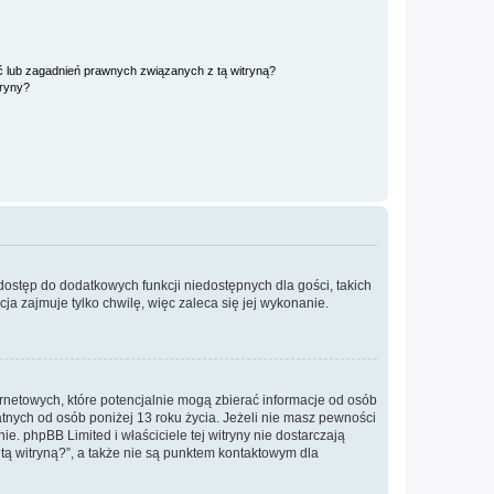
 lub zagadnień prawnych związanych z tą witryną?
tryny?
 dostęp do dodatkowych funkcji niedostępnych dla gości, takich
a zajmuje tylko chwilę, więc zaleca się jej wykonanie.
ernetowych, które potencjalnie mogą zbierać informacje od osób
tnych od osób poniżej 13 roku życia. Jeżeli nie masz pewności
e. phpBB Limited i właściciele tej witryny nie dostarczają
ą witryną?”, a także nie są punktem kontaktowym dla