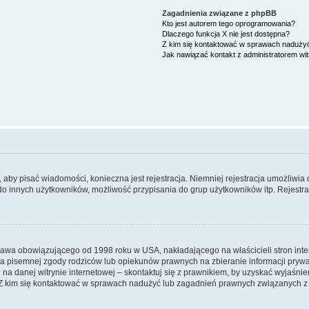
Zagadnienia związane z phpBB
Kto jest autorem tego oprogramowania?
Dlaczego funkcja X nie jest dostępna?
Z kim się kontaktować w sprawach nadużyć
Jak nawiązać kontakt z administratorem wi
y, aby pisać wiadomości, konieczna jest rejestracja. Niemniej rejestracja umożliwia
do innych użytkowników, możliwość przypisania do grup użytkowników itp. Rejestracj
prawa obowiązującego od 1998 roku w USA, nakładającego na właścicieli stron int
ia pisemnej zgody rodziców lub opiekunów prawnych na zbieranie informacji prywa
na danej witrynie internetowej – skontaktuj się z prawnikiem, by uzyskać wyjaśnieni
 kim się kontaktować w sprawach nadużyć lub zagadnień prawnych związanych z t