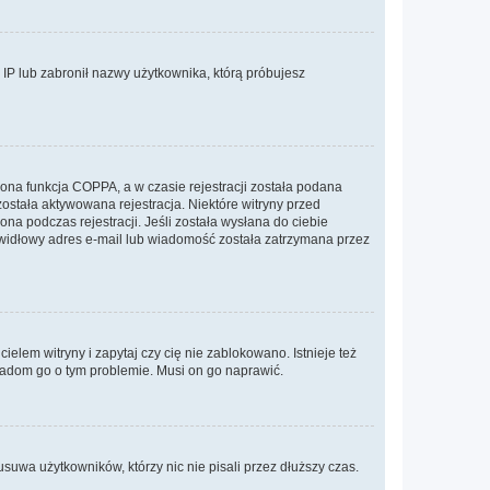
s IP lub zabronił nazwy użytkownika, którą próbujesz
ona funkcja COPPA, a w czasie rejestracji została podana
została aktywowana rejestracja. Niektóre witryny przed
na podczas rejestracji. Jeśli została wysłana do ciebie
rawidłowy adres e-mail lub wiadomość została zatrzymana przez
elem witryny i zapytaj czy cię nie zablokowano. Istnieje też
wiadom go o tym problemie. Musi on go naprawić.
suwa użytkowników, którzy nic nie pisali przez dłuższy czas.