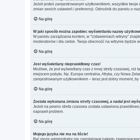
Jeżeli jesteś zarejestrowanym użytkownikiem, wszystkie twoje
zmian swoich ustawień i preferencji. Odnośnik do panelu o nazw
Na górę
W jaki sposób można zapobiec wyświetlaniu nazwy użytkown
W panelu zarządzania kontem, w “Ustawieniach witryny” znajdu
moderatorów i dla ciebie. Twoja obecność na witrynie będzie 
Na górę
Jest wyświetlany nieprawidłowy czas!
Możliwe, że jest wyświetlany czas z innej strefy czasowej, niż 
miejscem pobytu. Np. Europa centralna, Afryka, czy Nowa Zelan
zarejestrowanym użytkownikiem – teraz jest dobry moment, by 
Na górę
Została wykonana zmiana strefy czasowej, a nadal jest wyś
Jeżeli na pewno strefa czasowa została ustawiona prawidłowo, 
naprawił problem.
Na górę
Mojego języka nie ma na liście!
Być może administrator nie zainstalował pakietu zawierającego