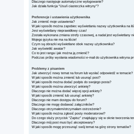
Dlaczego następuje automatyczne wylogowanie?
Jak działa funkcja “Usuń ciasteczka witryny”?
Preferencje i ustawienia użytkownika
Jak zmienić moje ustawienia?
W jaki sposób można zapobiec wyświetlaniu nazwy użytkownika na li
Jest wyświetlany nieprawidłowy czas!
Została wykonana zmiana strefy czasowej, a nadal jest wyświetlany n
Mojego języka nie ma na liście!
Czym są obrazki wyświetlane obok nazwy użytkownika?
Jak wyświetlić awatar?
Co to jest ranga i jak można ją zmienić?
Podczas próby wysłania wiadomości e-mail do użytkownika witryna pr
Problemy z pisaniem
Jak utworzyć nowy temat na forum lub wysłać odpowiedź w temacie?
W jaki sposób można zmienić lub usunąć post?
W jaki sposób można dodać podpis do swojego posta?
W jaki sposób można utworzyć ankietę?
Dlaczego nie można dodać więcej opcji ankiety?
W jaki sposób zmienić lub usunąć ankietę?
Dlaczego nie mam dostępu do forum?
Dlaczego nie mogę dodawać załączników?
Dlaczego otrzymałem/otrzymałam ostrzeżenie?
W jaki sposób można zgłosić posty moderatorowi?
Do czego służy przycisk “Zapisz” znajdujący się w oknie tworzenia t
Dlaczego mój post musi być akceptowany?
W jaki sposób mogę przesunąć swój temat na górę strony tematów?