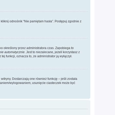
liknij odnośnik “Nie pamiętam hasła”. Postępuj zgodnie z
ylko określony przez administratora czas. Zapobiega to
nie automatycznie
. Jest to niezalecane, jeżeli korzystasz z
ej funkcji, oznacza to, że administrator ją wyłączył.
itryny. Dostarczają one również funkcję – jeśli została
gowaniem/wylogowaniem, usunięcie ciasteczek może być