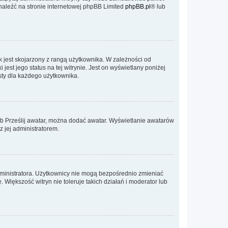
znaleźć na stronie internetowej phpBB Limited
phpBB.pl
® lub
 jest skojarzony z rangą użytkownika. W zależności od
est jego status na tej witrynie. Jest on wyświetlany poniżej
sty dla każdego użytkownika.
lub Prześlij awatar, można dodać awatar. Wyświetlanie awatarów
z jej administratorem.
dministratora. Użytkownicy nie mogą bezpośrednio zmieniać
. Większość witryn nie toleruje takich działań i moderator lub