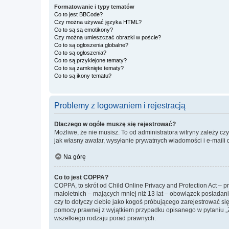
Formatowanie i typy tematów
Co to jest BBCode?
Czy można używać języka HTML?
Co to są są emotikony?
Czy można umieszczać obrazki w poście?
Co to są ogłoszenia globalne?
Co to są ogłoszenia?
Co to są przyklejone tematy?
Co to są zamknięte tematy?
Co to są ikony tematu?
Problemy z logowaniem i rejestracją
Dlaczego w ogóle muszę się rejestrować?
Możliwe, że nie musisz. To od administratora witryny zależy cz
jak własny awatar, wysyłanie prywatnych wiadomości i e-maili 
Na górę
Co to jest COPPA?
COPPA, to skrót od Child Online Privacy and Protection Act – 
małoletnich – mających mniej niż 13 lat – obowiązek posiadan
czy to dotyczy ciebie jako kogoś próbującego zarejestrować się 
pomocy prawnej z wyjątkiem przypadku opisanego w pytaniu „Z
wszelkiego rodzaju porad prawnych.