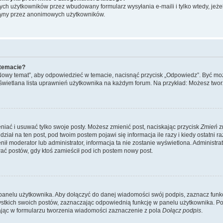
ch użytkowników przez wbudowany formularz wysyłania e-maili i tylko wtedy, jeżeli
ryny przez anonimowych użytkowników.
 temacie?
„Nowy temat”, aby odpowiedzieć w temacie, nacisnąć przycisk „Odpowiedz”. Być mo
wyświetlana lista uprawnień użytkownika na każdym forum. Na przykład: Możesz two
niać i usuwać tylko swoje posty. Możesz zmienić post, naciskając przycisk
Zmień
z
iał na ten post, pod twoim postem pojawi się informacja ile razy i kiedy ostatni raz
ienił moderator lub administrator, informacja ta nie zostanie wyświetlona. Administr
ać postów, gdy ktoś zamieścił pod ich postem nowy post.
panelu użytkownika. Aby dołączyć do danej wiadomości swój podpis, zaznacz funk
kich swoich postów, zaznaczając odpowiednią funkcję w panelu użytkownika. Po u
ąc w formularzu tworzenia wiadomości zaznaczenie z pola
Dołącz podpis
.