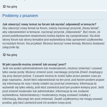
Na górę
Problemy z pisaniem
Jak utworzyć nowy temat na forum lub wysłać odpowiedź w temacie?
Aby utworzyć nowy temat na forum, należy nacisnąć przycisk „Nowy temat”,
aby odpowiedzieć w temacie, nacisnąć przycisk „Odpowiedz”. Być może, że
przed publikowaniem wiadomości trzeba będzie się zarejestrować. Na dole
strony forum lub strony tematów jest wyświetlana lista uprawnień użytkownika
na każdym forum. Na przykład: Możesz tworzyć nowe tematy, Możesz dodawać
załączniki itp.
Na górę
W jaki sposób można zmienić lub usunąć post?
Jeśli nie jesteś administratorem lub moderatorem, możesz zmieniać i usuwać
tylko swoje posty. Możesz zmienić post, naciskając przycisk
Zmień
znajdujący
się przy danym poście. Czasami można to zrobić tylko przez pewien czas po
jego napisaniu. Jeżeli ktoś odpowiedział na ten post, pod twoim postem pojawi
się informacja ile razy i kiedy ostatni raz post był zmieniany. Informacja ta
wyświetli się tylko wtedy, jeśli ktoś zamieścił pod tym postem kolejny post. Jeśli
post zmienił moderator lub administrator, informacja ta nie zostanie
wyświetlona. Administratorzy i moderatorzy mogą zostawić notatkę z
informacją, dlaczego ten post zmieniali. Zwykli użytkownicy nie mogą usuwać
postów, gdy ktoś zamieścił pod ich postem nowy post.