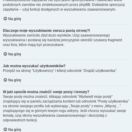
Prawdopodobnie zapytanie nie było jasno sprecyzowane i zawierało wiele
podobnych zwrotów nie zindeksowanych przez phpBB. Dokładnie sprecyzuj
zapytanie – użyj funkcji dostępnych w wyszukiwaniu zaawansowanym.
Na górę
Dlaczego moje wyszukiwanie zwraca pustą stronę?!
Wyszukiwanie zwróciło zbyt dużo wyników. Użyj zaawansowanego
wyszukiwania i postaraj się bardziej precyzyjnie określić szukany fragment
oraz fora, które mają być przeszukane.
Na górę
Jak można wyszukać użytkowników?
Przejdź na stronę “Użytkownicy” i kliknij odnośnik “Znajdź użytkownika”.
Na górę
W jaki sposób można znaleźć swoje posty i tematy?
Swoje posty można znaleźć, klikając odnośnik “Wyświetl moje posty”
znajdujący się w panelu zarządzania kontem lub odnośnik “Posty użytkownika”
na stronie swojego profilu lub wybierając „Twoje posty” z menu „Więcej…”
znajdującego się w górnym lewym rogu witryny. Jeśli chcesz wyszukać swoje
tematy, użyj strony wyszukiwania zaawansowanego i skorzystaj z
odpowiednich funkcji.
Na górę