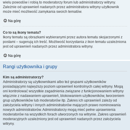
wielu powodów i robią to moderatorzy forum lub administratorzy witryny.
Zależnie od uprawnień nadanych przez administratora witryny użytkownik
może mieć możliwość zamykania swoich tematów.
Na górę
Co to są ikony tematu?
Ikony tematu są obrazkami wybieranymi przez autora tematu skojarzonymi z
postami – sugerują ich treść. Możliwość korzystania z ikon tematu uzależniona
jest od uprawnień nadanych przez administratora witryny.
Na górę
Rangi użytkownika i grupy
Kim są administratorzy?
Administratorzy są użytkownikami albo też grupami użytkowników
posiadającymi najwyższy poziom uprawnień kontrolnych całej witryny. Mogą
oni kontrolować wszystkie zagadnienia związane z funkcjonowaniem witryny
włącznie z nadawaniem uprawnień, blokowaniem użytkowników, tworzeniem
grup użytkowników lub moderatorów itp. Zakres ich uprawnień zależy od
założyciela witryny i innych administratorów mających prawo nominowania
nowych administratorów. Administratorzy mogą mieć pełne uprawnienia
moderatorów na wszystkich forach utworzonych na witrynie. Zakres uprawnień
moderacyjnych uzależniony jest od uprawnień nadanych przez założyciela
witryny.