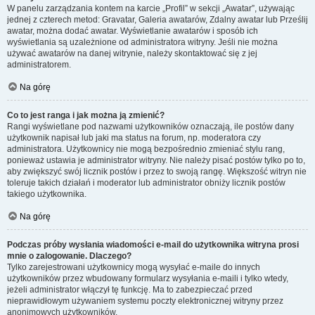
W panelu zarządzania kontem na karcie „Profil” w sekcji „Awatar”, używając
jednej z czterech metod: Gravatar, Galeria awatarów, Zdalny awatar lub Prześlij
awatar, można dodać awatar. Wyświetlanie awatarów i sposób ich
wyświetlania są uzależnione od administratora witryny. Jeśli nie można
używać awatarów na danej witrynie, należy skontaktować się z jej
administratorem.
Na górę
Co to jest ranga i jak można ją zmienić?
Rangi wyświetlane pod nazwami użytkowników oznaczają, ile postów dany
użytkownik napisał lub jaki ma status na forum, np. moderatora czy
administratora. Użytkownicy nie mogą bezpośrednio zmieniać stylu rang,
ponieważ ustawia je administrator witryny. Nie należy pisać postów tylko po to,
aby zwiększyć swój licznik postów i przez to swoją rangę. Większość witryn nie
toleruje takich działań i moderator lub administrator obniży licznik postów
takiego użytkownika.
Na górę
Podczas próby wysłania wiadomości e-mail do użytkownika witryna prosi
mnie o zalogowanie. Dlaczego?
Tylko zarejestrowani użytkownicy mogą wysyłać e-maile do innych
użytkowników przez wbudowany formularz wysyłania e-maili i tylko wtedy,
jeżeli administrator włączył tę funkcję. Ma to zabezpieczać przed
nieprawidłowym używaniem systemu poczty elektronicznej witryny przez
anonimowych użytkowników.