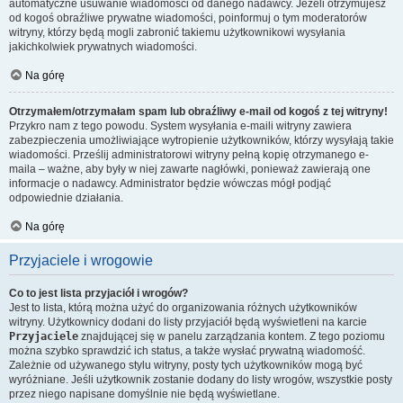
automatyczne usuwanie wiadomości od danego nadawcy. Jeżeli otrzymujesz
od kogoś obraźliwe prywatne wiadomości, poinformuj o tym moderatorów
witryny, którzy będą mogli zabronić takiemu użytkownikowi wysyłania
jakichkolwiek prywatnych wiadomości.
Na górę
Otrzymałem/otrzymałam spam lub obraźliwy e-mail od kogoś z tej witryny!
Przykro nam z tego powodu. System wysyłania e-maili witryny zawiera
zabezpieczenia umożliwiające wytropienie użytkowników, którzy wysyłają takie
wiadomości. Prześlij administratorowi witryny pełną kopię otrzymanego e-
maila – ważne, aby były w niej zawarte nagłówki, ponieważ zawierają one
informacje o nadawcy. Administrator będzie wówczas mógł podjąć
odpowiednie działania.
Na górę
Przyjaciele i wrogowie
Co to jest lista przyjaciół i wrogów?
Jest to lista, którą można użyć do organizowania różnych użytkowników
witryny. Użytkownicy dodani do listy przyjaciół będą wyświetleni na karcie
Przyjaciele
znajdującej się w panelu zarządzania kontem. Z tego poziomu
można szybko sprawdzić ich status, a także wysłać prywatną wiadomość.
Zależnie od używanego stylu witryny, posty tych użytkowników mogą być
wyróżniane. Jeśli użytkownik zostanie dodany do listy wrogów, wszystkie posty
przez niego napisane domyślnie nie będą wyświetlane.