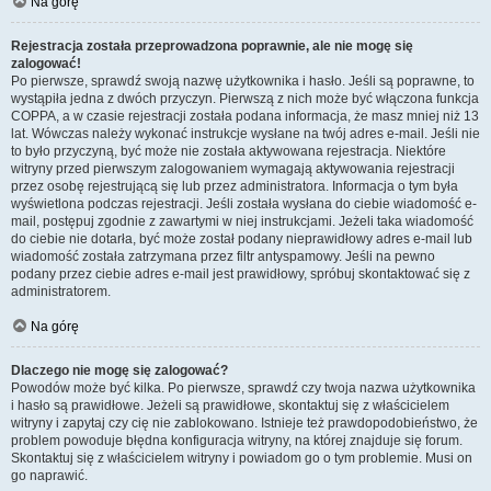
Na górę
Rejestracja została przeprowadzona poprawnie, ale nie mogę się
zalogować!
Po pierwsze, sprawdź swoją nazwę użytkownika i hasło. Jeśli są poprawne, to
wystąpiła jedna z dwóch przyczyn. Pierwszą z nich może być włączona funkcja
COPPA, a w czasie rejestracji została podana informacja, że masz mniej niż 13
lat. Wówczas należy wykonać instrukcje wysłane na twój adres e-mail. Jeśli nie
to było przyczyną, być może nie została aktywowana rejestracja. Niektóre
witryny przed pierwszym zalogowaniem wymagają aktywowania rejestracji
przez osobę rejestrującą się lub przez administratora. Informacja o tym była
wyświetlona podczas rejestracji. Jeśli została wysłana do ciebie wiadomość e-
mail, postępuj zgodnie z zawartymi w niej instrukcjami. Jeżeli taka wiadomość
do ciebie nie dotarła, być może został podany nieprawidłowy adres e-mail lub
wiadomość została zatrzymana przez filtr antyspamowy. Jeśli na pewno
podany przez ciebie adres e-mail jest prawidłowy, spróbuj skontaktować się z
administratorem.
Na górę
Dlaczego nie mogę się zalogować?
Powodów może być kilka. Po pierwsze, sprawdź czy twoja nazwa użytkownika
i hasło są prawidłowe. Jeżeli są prawidłowe, skontaktuj się z właścicielem
witryny i zapytaj czy cię nie zablokowano. Istnieje też prawdopodobieństwo, że
problem powoduje błędna konfiguracja witryny, na której znajduje się forum.
Skontaktuj się z właścicielem witryny i powiadom go o tym problemie. Musi on
go naprawić.