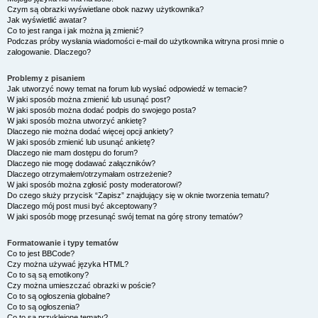
Czym są obrazki wyświetlane obok nazwy użytkownika?
Jak wyświetlić awatar?
Co to jest ranga i jak można ją zmienić?
Podczas próby wysłania wiadomości e-mail do użytkownika witryna prosi mnie o
zalogowanie. Dlaczego?
Problemy z pisaniem
Jak utworzyć nowy temat na forum lub wysłać odpowiedź w temacie?
W jaki sposób można zmienić lub usunąć post?
W jaki sposób można dodać podpis do swojego posta?
W jaki sposób można utworzyć ankietę?
Dlaczego nie można dodać więcej opcji ankiety?
W jaki sposób zmienić lub usunąć ankietę?
Dlaczego nie mam dostępu do forum?
Dlaczego nie mogę dodawać załączników?
Dlaczego otrzymałem/otrzymałam ostrzeżenie?
W jaki sposób można zgłosić posty moderatorowi?
Do czego służy przycisk “Zapisz” znajdujący się w oknie tworzenia tematu?
Dlaczego mój post musi być akceptowany?
W jaki sposób mogę przesunąć swój temat na górę strony tematów?
Formatowanie i typy tematów
Co to jest BBCode?
Czy można używać języka HTML?
Co to są są emotikony?
Czy można umieszczać obrazki w poście?
Co to są ogłoszenia globalne?
Co to są ogłoszenia?
Co to są przyklejone tematy?