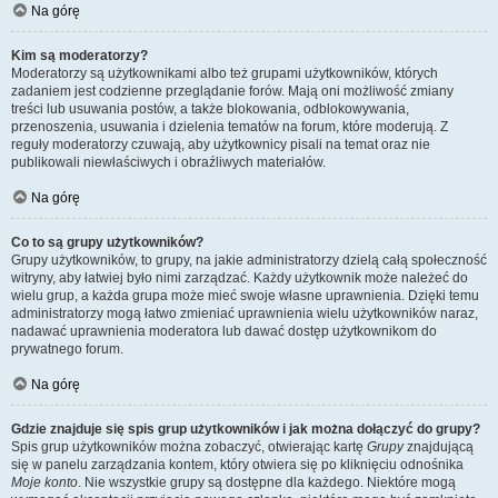
Na górę
Kim są moderatorzy?
Moderatorzy są użytkownikami albo też grupami użytkowników, których
zadaniem jest codzienne przeglądanie forów. Mają oni możliwość zmiany
treści lub usuwania postów, a także blokowania, odblokowywania,
przenoszenia, usuwania i dzielenia tematów na forum, które moderują. Z
reguły moderatorzy czuwają, aby użytkownicy pisali na temat oraz nie
publikowali niewłaściwych i obraźliwych materiałów.
Na górę
Co to są grupy użytkowników?
Grupy użytkowników, to grupy, na jakie administratorzy dzielą całą społeczność
witryny, aby łatwiej było nimi zarządzać. Każdy użytkownik może należeć do
wielu grup, a każda grupa może mieć swoje własne uprawnienia. Dzięki temu
administratorzy mogą łatwo zmieniać uprawnienia wielu użytkowników naraz,
nadawać uprawnienia moderatora lub dawać dostęp użytkownikom do
prywatnego forum.
Na górę
Gdzie znajduje się spis grup użytkowników i jak można dołączyć do grupy?
Spis grup użytkowników można zobaczyć, otwierając kartę
Grupy
znajdującą
się w panelu zarządzania kontem, który otwiera się po kliknięciu odnośnika
Moje konto
. Nie wszystkie grupy są dostępne dla każdego. Niektóre mogą