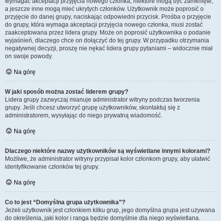
wymagać akceptacji przyjęcia nowego członka, niektóre mogą być zamknięte,
a jeszcze inne mogą mieć ukrytych członków. Użytkownik może poprosić o
przyjęcie do danej grupy, naciskając odpowiedni przycisk. Prośba o przyjęcie
do grupy, która wymaga akceptacji przyjęcia nowego członka, musi zostać
zaakceptowana przez lidera grupy. Może on poprosić użytkownika o podanie
wyjaśnień, dlaczego chce on dołączyć do tej grupy. W przypadku otrzymania
negatywnej decyzji, proszę nie nękać lidera grupy pytaniami – widocznie miał
on swoje powody.
Na górę
W jaki sposób można zostać liderem grupy?
Lidera grupy zazwyczaj mianuje administrator witryny podczas tworzenia
grupy. Jeśli chcesz utworzyć grupę użytkowników, skontaktuj się z
administratorem, wysyłając do niego prywatną wiadomość.
Na górę
Dlaczego niektóre nazwy użytkowników są wyświetlane innymi kolorami?
Możliwe, że administrator witryny przypisał kolor członkom grupy, aby ułatwić
identyfikowanie członków tej grupy.
Na górę
Co to jest “Domyślna grupa użytkownika”?
Jeżeli użytkownik jest członkiem kilku grup, jego domyślna grupa jest używana
do określenia, jaki kolor i ranga będzie domyślnie dla niego wyświetlana.