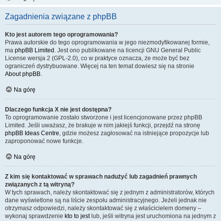
Zagadnienia związane z phpBB
Kto jest autorem tego oprogramowania?
Prawa autorskie do tego oprogramowania w jego niezmodyfikowanej formie,
ma
phpBB Limited
. Jest ono publikowane na licencji GNU General Public
License wersja 2 (GPL-2.0), co w praktyce oznacza, że może być bez
ograniczeń dystrybuowane. Więcej na ten temat dowiesz się na stronie
About phpBB
.
Na górę
Dlaczego funkcja X nie jest dostępna?
To oprogramowanie zostało stworzone i jest licencjonowane przez phpBB
Limited. Jeśli uważasz, że brakuje w nim jakiejś funkcji, przejdź na stronę
phpBB Ideas Centre
, gdzie możesz zagłosować na istniejące propozycje lub
zaproponować nowe funkcje.
Na górę
Z kim się kontaktować w sprawach nadużyć lub zagadnień prawnych
związanych z tą witryną?
W tych sprawach, należy skontaktować się z jednym z administratorów, których
dane wyświetlone są na liście zespołu administracyjnego. Jeżeli jednak nie
otrzymasz odpowiedzi, należy skontaktować się z właścicielem domeny –
wykonaj sprawdzenie
kto to jest
lub, jeśli witryna jest uruchomiona na jednym z