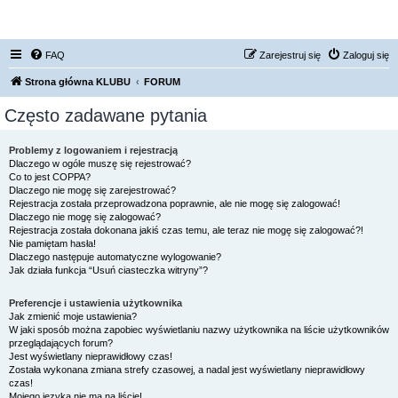
FORUM NISSAN ZONE
FAQ
Zarejestruj się
Zaloguj się
Strona główna KLUBU
FORUM
Często zadawane pytania
Problemy z logowaniem i rejestracją
Dlaczego w ogóle muszę się rejestrować?
Co to jest COPPA?
Dlaczego nie mogę się zarejestrować?
Rejestracja została przeprowadzona poprawnie, ale nie mogę się zalogować!
Dlaczego nie mogę się zalogować?
Rejestracja została dokonana jakiś czas temu, ale teraz nie mogę się zalogować?!
Nie pamiętam hasła!
Dlaczego następuje automatyczne wylogowanie?
Jak działa funkcja “Usuń ciasteczka witryny”?
Preferencje i ustawienia użytkownika
Jak zmienić moje ustawienia?
W jaki sposób można zapobiec wyświetlaniu nazwy użytkownika na liście użytkowników
przeglądających forum?
Jest wyświetlany nieprawidłowy czas!
Została wykonana zmiana strefy czasowej, a nadal jest wyświetlany nieprawidłowy
czas!
Mojego języka nie ma na liście!