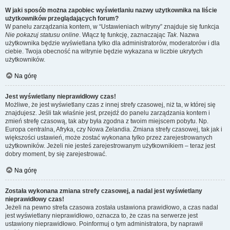
W jaki sposób można zapobiec wyświetlaniu nazwy użytkownika na liście
użytkowników przeglądających forum?
W panelu zarządzania kontem, w “Ustawieniach witryny” znajduje się funkcja
Nie pokazuj statusu online
. Włącz tę funkcję, zaznaczając
Tak
. Nazwa
użytkownika będzie wyświetlana tylko dla administratorów, moderatorów i dla
ciebie. Twoja obecność na witrynie będzie wykazana w liczbie ukrytych
użytkowników.
Na górę
Jest wyświetlany nieprawidłowy czas!
Możliwe, że jest wyświetlany czas z innej strefy czasowej, niż ta, w której się
znajdujesz. Jeśli tak właśnie jest, przejdź do panelu zarządzania kontem i
zmień strefę czasową, tak aby była zgodna z twoim miejscem pobytu. Np.
Europa centralna, Afryka, czy Nowa Zelandia. Zmiana strefy czasowej, tak jak i
większości ustawień, może zostać wykonana tylko przez zarejestrowanych
użytkowników. Jeżeli nie jesteś zarejestrowanym użytkownikiem – teraz jest
dobry moment, by się zarejestrować.
Na górę
Została wykonana zmiana strefy czasowej, a nadal jest wyświetlany
nieprawidłowy czas!
Jeżeli na pewno strefa czasowa została ustawiona prawidłowo, a czas nadal
jest wyświetlany nieprawidłowo, oznacza to, że czas na serwerze jest
ustawiony nieprawidłowo. Poinformuj o tym administratora, by naprawił