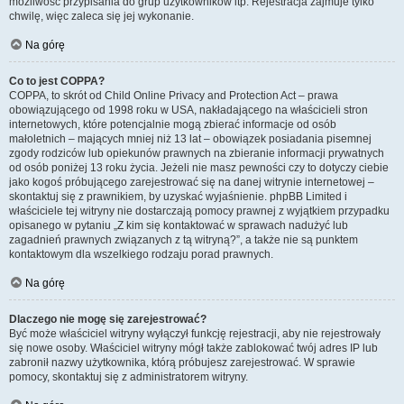
możliwość przypisania do grup użytkowników itp. Rejestracja zajmuje tylko
chwilę, więc zaleca się jej wykonanie.
Na górę
Co to jest COPPA?
COPPA, to skrót od Child Online Privacy and Protection Act – prawa
obowiązującego od 1998 roku w USA, nakładającego na właścicieli stron
internetowych, które potencjalnie mogą zbierać informacje od osób
małoletnich – mających mniej niż 13 lat – obowiązek posiadania pisemnej
zgody rodziców lub opiekunów prawnych na zbieranie informacji prywatnych
od osób poniżej 13 roku życia. Jeżeli nie masz pewności czy to dotyczy ciebie
jako kogoś próbującego zarejestrować się na danej witrynie internetowej –
skontaktuj się z prawnikiem, by uzyskać wyjaśnienie. phpBB Limited i
właściciele tej witryny nie dostarczają pomocy prawnej z wyjątkiem przypadku
opisanego w pytaniu „Z kim się kontaktować w sprawach nadużyć lub
zagadnień prawnych związanych z tą witryną?”, a także nie są punktem
kontaktowym dla wszelkiego rodzaju porad prawnych.
Na górę
Dlaczego nie mogę się zarejestrować?
Być może właściciel witryny wyłączył funkcję rejestracji, aby nie rejestrowały
się nowe osoby. Właściciel witryny mógł także zablokować twój adres IP lub
zabronił nazwy użytkownika, którą próbujesz zarejestrować. W sprawie
pomocy, skontaktuj się z administratorem witryny.