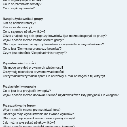
Co to są zamknięte tematy?
Co to są ikony tematu?
Rangi użytkownika i grupy
Kim są administratorzy?
Kim są moderatorzy?
Co to są grupy użytkowników?
Gdzie znajduje się spis grup użytkowników i jak można dołączyć do grupy?
W jaki sposób można zostać liderem grupy?
Dlaczego niektóre nazwy użytkowników są wyświetlane innymi kolorami?
Co to jest “Domyślna grupa użytkownika”?
Czym jest odnośnik “Zespół administracyjny”?
Prywatne wiadomości
Nie mogę wysyłać prywatnych wiadomości!
Otrzymuję niechciane prywatne wiadomości!
Otrzymałem/otrzymałam spam lub obraźliwy e-mail od kogoś z tej witryny!
Przyjaciele i wrogowie
Co to jest lista przyjaciół i wrogów?
W jaki sposób można dodawać/usuwać użytkowników z listy przyjaciół lub wrogów?
Przeszukiwanie forów
W jaki sposób można przeszukiwać fora?
Dlaczego moje wyszukiwanie nie zwraca wyników?
Dlaczego moje wyszukiwanie zwraca pustą stronę?!
Jak można wyszukać użytkowników?
W jaki sposób można znaleźć swoje posty i tematy?