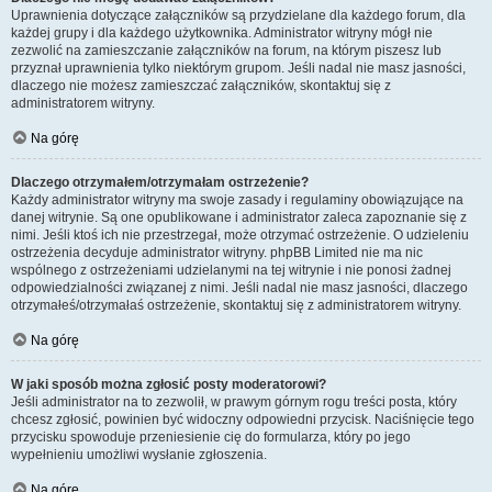
Uprawnienia dotyczące załączników są przydzielane dla każdego forum, dla
każdej grupy i dla każdego użytkownika. Administrator witryny mógł nie
zezwolić na zamieszczanie załączników na forum, na którym piszesz lub
przyznał uprawnienia tylko niektórym grupom. Jeśli nadal nie masz jasności,
dlaczego nie możesz zamieszczać załączników, skontaktuj się z
administratorem witryny.
Na górę
Dlaczego otrzymałem/otrzymałam ostrzeżenie?
Każdy administrator witryny ma swoje zasady i regulaminy obowiązujące na
danej witrynie. Są one opublikowane i administrator zaleca zapoznanie się z
nimi. Jeśli ktoś ich nie przestrzegał, może otrzymać ostrzeżenie. O udzieleniu
ostrzeżenia decyduje administrator witryny. phpBB Limited nie ma nic
wspólnego z ostrzeżeniami udzielanymi na tej witrynie i nie ponosi żadnej
odpowiedzialności związanej z nimi. Jeśli nadal nie masz jasności, dlaczego
otrzymałeś/otrzymałaś ostrzeżenie, skontaktuj się z administratorem witryny.
Na górę
W jaki sposób można zgłosić posty moderatorowi?
Jeśli administrator na to zezwolił, w prawym górnym rogu treści posta, który
chcesz zgłosić, powinien być widoczny odpowiedni przycisk. Naciśnięcie tego
przycisku spowoduje przeniesienie cię do formularza, który po jego
wypełnieniu umożliwi wysłanie zgłoszenia.
Na górę