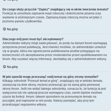
Do czego służy przycisk “Zapisz” znajdujący się w oknie tworzenia tematu?
Funkcja ta umożliwia zapisanie kopii roboczej i dokończenie pisania oraz
wysłanie w późniejszym czasie. Zapisaną kopię roboczą można wczytać z
poziomu panelu użytkownika.
Na górę
Dlaczego mój post musi być akceptowany?
Administrator witryny mógł zadecydować, że posty na danym forum wymagają
przejrzenia przed publikacją. Jest również możliwe, że administrator umieścił
cię w grupie, która ma ograniczenia publikowania postów polegające na
konieczności ich akceptowania przez moderatorów przed opublikowaniem na
forum. Aby uzyskać więcej informacji, skontaktuj się z administratorem witryny.
Na górę
W jaki sposób mogę przesunąć swój temat na górę strony tematów?
Klikając odnośnik “Przesuń temat w górę”, znajdujący się w widoku tematu
zazwyczaj na dole strony, możesz przesunąć go na samą górę pierwszej
strony forum. Jeśli nie widać takiego odnośnika, oznacza to, że funkcja ta jest
wyłączona lub nie upłynął jeszcze wymagany czas, zanim będzie możliwe
użycie tej funkcji. Innym, łatwym sposobem na przesunięcie tematu na
początek, jest napisanie w nim posta. Należy pamiętać, aby przy tym
przestrzegać regulaminu witryny.