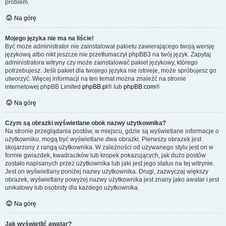
problem.
Na górę
Mojego języka nie ma na liście!
Być może administrator nie zainstalował pakietu zawierającego twoją wersję
językową albo nikt jeszcze nie przetłumaczył phpBB3 na twój język. Zapytaj
administratora witryny czy może zainstalować pakiet językowy, którego
potrzebujesz. Jeśli pakiet dla twojego języka nie istnieje, może spróbujesz go
utworzyć. Więcej informacji na ten temat można znaleźć na stronie
internetowej phpBB Limited
phpBB.pl
® lub
phpBB.com
®
Na górę
Czym są obrazki wyświetlane obok nazwy użytkownika?
Na stronie przeglądania postów, w miejscu, gdzie są wyświetlane informacje o
użytkowniku, mogą być wyświetlane dwa obrazki. Pierwszy obrazek jest
skojarzony z rangą użytkownika. W zależności od używanego stylu jest on w
formie gwiazdek, kwadracików lub kropek pokazujących, jak dużo postów
zostało napisanych przez użytkownika lub jaki jest jego status na tej witrynie.
Jest on wyświetlany poniżej nazwy użytkownika. Drugi, zazwyczaj większy
obrazek, wyświetlany powyżej nazwy użytkownika jest znany jako awatar i jest
unikatowy lub osobisty dla każdego użytkownika.
Na górę
Jak wyświetlić awatar?