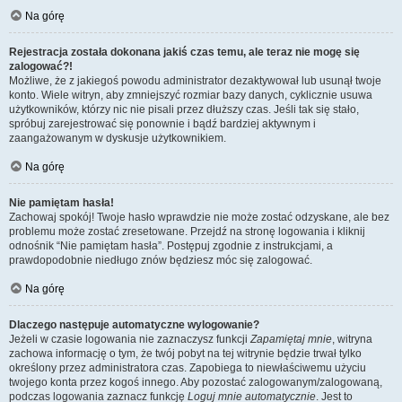
Na górę
Rejestracja została dokonana jakiś czas temu, ale teraz nie mogę się
zalogować?!
Możliwe, że z jakiegoś powodu administrator dezaktywował lub usunął twoje
konto. Wiele witryn, aby zmniejszyć rozmiar bazy danych, cyklicznie usuwa
użytkowników, którzy nic nie pisali przez dłuższy czas. Jeśli tak się stało,
spróbuj zarejestrować się ponownie i bądź bardziej aktywnym i
zaangażowanym w dyskusje użytkownikiem.
Na górę
Nie pamiętam hasła!
Zachowaj spokój! Twoje hasło wprawdzie nie może zostać odzyskane, ale bez
problemu może zostać zresetowane. Przejdź na stronę logowania i kliknij
odnośnik “Nie pamiętam hasła”. Postępuj zgodnie z instrukcjami, a
prawdopodobnie niedługo znów będziesz móc się zalogować.
Na górę
Dlaczego następuje automatyczne wylogowanie?
Jeżeli w czasie logowania nie zaznaczysz funkcji
Zapamiętaj mnie
, witryna
zachowa informację o tym, że twój pobyt na tej witrynie będzie trwał tylko
określony przez administratora czas. Zapobiega to niewłaściwemu użyciu
twojego konta przez kogoś innego. Aby pozostać zalogowanym/zalogowaną,
podczas logowania zaznacz funkcję
Loguj mnie automatycznie
. Jest to