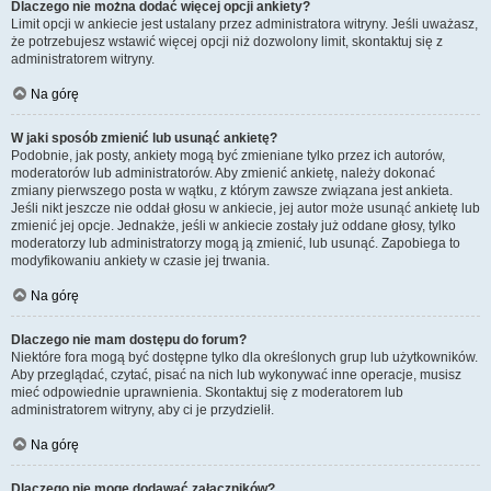
Dlaczego nie można dodać więcej opcji ankiety?
Limit opcji w ankiecie jest ustalany przez administratora witryny. Jeśli uważasz,
że potrzebujesz wstawić więcej opcji niż dozwolony limit, skontaktuj się z
administratorem witryny.
Na górę
W jaki sposób zmienić lub usunąć ankietę?
Podobnie, jak posty, ankiety mogą być zmieniane tylko przez ich autorów,
moderatorów lub administratorów. Aby zmienić ankietę, należy dokonać
zmiany pierwszego posta w wątku, z którym zawsze związana jest ankieta.
Jeśli nikt jeszcze nie oddał głosu w ankiecie, jej autor może usunąć ankietę lub
zmienić jej opcje. Jednakże, jeśli w ankiecie zostały już oddane głosy, tylko
moderatorzy lub administratorzy mogą ją zmienić, lub usunąć. Zapobiega to
modyfikowaniu ankiety w czasie jej trwania.
Na górę
Dlaczego nie mam dostępu do forum?
Niektóre fora mogą być dostępne tylko dla określonych grup lub użytkowników.
Aby przeglądać, czytać, pisać na nich lub wykonywać inne operacje, musisz
mieć odpowiednie uprawnienia. Skontaktuj się z moderatorem lub
administratorem witryny, aby ci je przydzielił.
Na górę
Dlaczego nie mogę dodawać załączników?