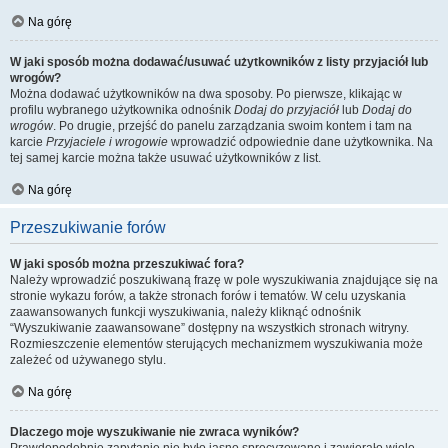
Na górę
W jaki sposób można dodawać/usuwać użytkowników z listy przyjaciół lub
wrogów?
Można dodawać użytkowników na dwa sposoby. Po pierwsze, klikając w
profilu wybranego użytkownika odnośnik
Dodaj do przyjaciół
lub
Dodaj do
wrogów
. Po drugie, przejść do panelu zarządzania swoim kontem i tam na
karcie
Przyjaciele i wrogowie
wprowadzić odpowiednie dane użytkownika. Na
tej samej karcie można także usuwać użytkowników z list.
Na górę
Przeszukiwanie forów
W jaki sposób można przeszukiwać fora?
Należy wprowadzić poszukiwaną frazę w pole wyszukiwania znajdujące się na
stronie wykazu forów, a także stronach forów i tematów. W celu uzyskania
zaawansowanych funkcji wyszukiwania, należy kliknąć odnośnik
“Wyszukiwanie zaawansowane” dostępny na wszystkich stronach witryny.
Rozmieszczenie elementów sterujących mechanizmem wyszukiwania może
zależeć od używanego stylu.
Na górę
Dlaczego moje wyszukiwanie nie zwraca wyników?