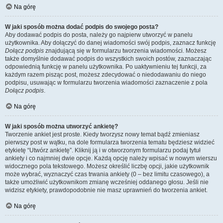
Na górę
W jaki sposób można dodać podpis do swojego posta?
Aby dodawać podpis do posta, należy go najpierw utworzyć w panelu
użytkownika. Aby dołączyć do danej wiadomości swój podpis, zaznacz funkcję
Dołącz podpis
znajdującą się w formularzu tworzenia wiadomości. Możesz
także domyślnie dodawać podpis do wszystkich swoich postów, zaznaczając
odpowiednią funkcję w panelu użytkownika. Po uaktywnieniu tej funkcji, za
każdym razem pisząc post, możesz zdecydować o niedodawaniu do niego
podpisu, usuwając w formularzu tworzenia wiadomości zaznaczenie z pola
Dołącz podpis
.
Na górę
W jaki sposób można utworzyć ankietę?
Tworzenie ankiet jest proste. Kiedy tworzysz nowy temat bądź zmieniasz
pierwszy post w wątku, na dole formularza tworzenia tematu będziesz widzieć
etykietę “Utwórz ankietę”. Kliknij ją i w otworzonym formularzu podaj tytuł
ankiety i co najmniej dwie opcje. Każdą opcję należy wpisać w nowym wierszu
widocznego pola tekstowego. Możesz określić liczbę opcji, jakie użytkownik
może wybrać, wyznaczyć czas trwania ankiety (0 – bez limitu czasowego), a
także umożliwić użytkownikom zmianę wcześniej oddanego głosu. Jeśli nie
widzisz etykiety, prawdopodobnie nie masz uprawnień do tworzenia ankiet.
Na górę