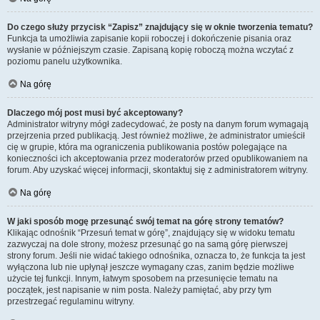
Do czego służy przycisk “Zapisz” znajdujący się w oknie tworzenia tematu?
Funkcja ta umożliwia zapisanie kopii roboczej i dokończenie pisania oraz
wysłanie w późniejszym czasie. Zapisaną kopię roboczą można wczytać z
poziomu panelu użytkownika.
Na górę
Dlaczego mój post musi być akceptowany?
Administrator witryny mógł zadecydować, że posty na danym forum wymagają
przejrzenia przed publikacją. Jest również możliwe, że administrator umieścił
cię w grupie, która ma ograniczenia publikowania postów polegające na
konieczności ich akceptowania przez moderatorów przed opublikowaniem na
forum. Aby uzyskać więcej informacji, skontaktuj się z administratorem witryny.
Na górę
W jaki sposób mogę przesunąć swój temat na górę strony tematów?
Klikając odnośnik “Przesuń temat w górę”, znajdujący się w widoku tematu
zazwyczaj na dole strony, możesz przesunąć go na samą górę pierwszej
strony forum. Jeśli nie widać takiego odnośnika, oznacza to, że funkcja ta jest
wyłączona lub nie upłynął jeszcze wymagany czas, zanim będzie możliwe
użycie tej funkcji. Innym, łatwym sposobem na przesunięcie tematu na
początek, jest napisanie w nim posta. Należy pamiętać, aby przy tym
przestrzegać regulaminu witryny.