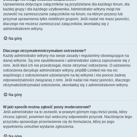
Uprawnienia dotyczące załączników są przydzielane dla każdego forum, dla
każdej grupy i dla każdego użytkownika. Administrator witryny mógł nie
zezwolić na zamieszczanie załączników na forum, na którym piszesz lub
przyznał uprawnienia tylko niektórym grupom. Jeśli nadal nie masz jasności,
dlaczego nie możesz zamieszczać załączników, skontaktuj się z
administratorem witryny.
Na górę
Dlaczego otrzymałem/otrzymałam ostrzeżenie?
Każdy administrator witryny ma swoje zasady i regulaminy obowiązujące na
danej witrynie. Są one opublikowane i administrator zaleca zapoznanie się z
nimi. Jeśli ktoś ich nie przestrzegał, może otrzymać ostrzeżenie. O udzieleniu
ostrzeżenia decyduje administrator witryny. phpBB Limited nie ma nic
wspólnego z ostrzeżeniami udzielanymi na tej witrynie i nie ponosi żadnej
odpowiedzialności związanej z nimi. Jeśli nadal nie masz jasności, dlaczego
otrzymałeś/otrzymałaś ostrzeżenie, skontaktuj się z administratorem witryny.
Na górę
W jaki sposób można zgłosić posty moderatorowi?
Jeśli administrator na to zezwolił, w prawym górnym rogu treści posta, który
chcesz zgłosić, powinien być widoczny odpowiedni przycisk. Naciśnięcie tego
przycisku spowoduje przeniesienie cię do formularza, który po jego
wypełnieniu umożliwi wysłanie zgłoszenia.
Na górę