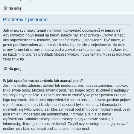
Na górę
Problemy z pisaniem
Jak utworzyć nowy temat na forum lub wysłać odpowiedź w temacie?
Aby utworzyć nowy temat na forum, należy nacisnąć przycisk „Nowy temat”,
aby odpowiedzieć w temacie, nacisnąć przycisk „Odpowiedz”. Być może, że
przed publikowaniem wiadomości trzeba będzie się zarejestrować. Na dole
strony forum lub strony tematów jest wyświetlana lista uprawnień użytkownika
na każdym forum. Na przykład: Możesz tworzyć nowe tematy, Możesz dodawać
załączniki itp.
Na górę
W jaki sposób można zmienić lub usunąć post?
Jeśli nie jesteś administratorem lub moderatorem, możesz zmieniać i usuwać
tylko swoje posty. Możesz zmienić post, naciskając przycisk
Zmień
znajdujący
się przy danym poście. Czasami można to zrobić tylko przez pewien czas po
jego napisaniu. Jeżeli ktoś odpowiedział na ten post, pod twoim postem pojawi
się informacja ile razy i kiedy ostatni raz post był zmieniany. Informacja ta
wyświetli się tylko wtedy, jeśli ktoś zamieścił pod tym postem kolejny post. Jeśli
post zmienił moderator lub administrator, informacja ta nie zostanie
wyświetlona. Administratorzy i moderatorzy mogą zostawić notatkę z
informacją, dlaczego ten post zmieniali. Zwykli użytkownicy nie mogą usuwać
postów, gdy ktoś zamieścił pod ich postem nowy post.