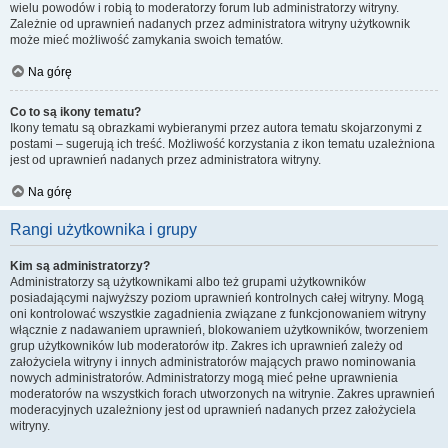
wielu powodów i robią to moderatorzy forum lub administratorzy witryny.
Zależnie od uprawnień nadanych przez administratora witryny użytkownik
może mieć możliwość zamykania swoich tematów.
Na górę
Co to są ikony tematu?
Ikony tematu są obrazkami wybieranymi przez autora tematu skojarzonymi z
postami – sugerują ich treść. Możliwość korzystania z ikon tematu uzależniona
jest od uprawnień nadanych przez administratora witryny.
Na górę
Rangi użytkownika i grupy
Kim są administratorzy?
Administratorzy są użytkownikami albo też grupami użytkowników
posiadającymi najwyższy poziom uprawnień kontrolnych całej witryny. Mogą
oni kontrolować wszystkie zagadnienia związane z funkcjonowaniem witryny
włącznie z nadawaniem uprawnień, blokowaniem użytkowników, tworzeniem
grup użytkowników lub moderatorów itp. Zakres ich uprawnień zależy od
założyciela witryny i innych administratorów mających prawo nominowania
nowych administratorów. Administratorzy mogą mieć pełne uprawnienia
moderatorów na wszystkich forach utworzonych na witrynie. Zakres uprawnień
moderacyjnych uzależniony jest od uprawnień nadanych przez założyciela
witryny.