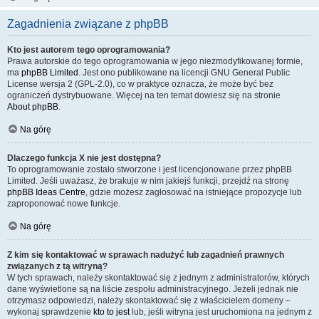
Zagadnienia związane z phpBB
Kto jest autorem tego oprogramowania?
Prawa autorskie do tego oprogramowania w jego niezmodyfikowanej formie,
ma
phpBB Limited
. Jest ono publikowane na licencji GNU General Public
License wersja 2 (GPL-2.0), co w praktyce oznacza, że może być bez
ograniczeń dystrybuowane. Więcej na ten temat dowiesz się na stronie
About phpBB
.
Na górę
Dlaczego funkcja X nie jest dostępna?
To oprogramowanie zostało stworzone i jest licencjonowane przez phpBB
Limited. Jeśli uważasz, że brakuje w nim jakiejś funkcji, przejdź na stronę
phpBB Ideas Centre
, gdzie możesz zagłosować na istniejące propozycje lub
zaproponować nowe funkcje.
Na górę
Z kim się kontaktować w sprawach nadużyć lub zagadnień prawnych
związanych z tą witryną?
W tych sprawach, należy skontaktować się z jednym z administratorów, których
dane wyświetlone są na liście zespołu administracyjnego. Jeżeli jednak nie
otrzymasz odpowiedzi, należy skontaktować się z właścicielem domeny –
wykonaj sprawdzenie
kto to jest
lub, jeśli witryna jest uruchomiona na jednym z