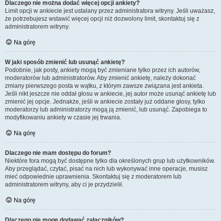
Dlaczego nie można dodać więcej opcji ankiety?
Limit opcji w ankiecie jest ustalany przez administratora witryny. Jeśli uważasz,
że potrzebujesz wstawić więcej opcji niż dozwolony limit, skontaktuj się z
administratorem witryny.
Na górę
W jaki sposób zmienić lub usunąć ankietę?
Podobnie, jak posty, ankiety mogą być zmieniane tylko przez ich autorów,
moderatorów lub administratorów. Aby zmienić ankietę, należy dokonać
zmiany pierwszego posta w wątku, z którym zawsze związana jest ankieta.
Jeśli nikt jeszcze nie oddał głosu w ankiecie, jej autor może usunąć ankietę lub
zmienić jej opcje. Jednakże, jeśli w ankiecie zostały już oddane głosy, tylko
moderatorzy lub administratorzy mogą ją zmienić, lub usunąć. Zapobiega to
modyfikowaniu ankiety w czasie jej trwania.
Na górę
Dlaczego nie mam dostępu do forum?
Niektóre fora mogą być dostępne tylko dla określonych grup lub użytkowników.
Aby przeglądać, czytać, pisać na nich lub wykonywać inne operacje, musisz
mieć odpowiednie uprawnienia. Skontaktuj się z moderatorem lub
administratorem witryny, aby ci je przydzielił.
Na górę
Dlaczego nie mogę dodawać załączników?