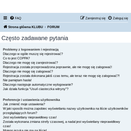
FORUM NISSAN ZONE
FAQ
Zarejestruj się
Zaloguj się
Strona główna KLUBU
FORUM
Często zadawane pytania
Problemy z logowaniem i rejestracją
Dlaczego w ogóle muszę się rejestrować?
Co to jest COPPA?
Dlaczego nie mogę się zarejestrować?
Rejestracja została przeprowadzona poprawnie, ale nie mogę się zalogować!
Dlaczego nie mogę się zalogować?
Rejestracja została dokonana jakiś czas temu, ale teraz nie mogę się zalogować?!
Nie pamiętam hasła!
Dlaczego następuje automatyczne wylogowanie?
Jak działa funkcja “Usuń ciasteczka witryny”?
Preferencje i ustawienia użytkownika
Jak zmienić moje ustawienia?
W jaki sposób można zapobiec wyświetlaniu nazwy użytkownika na liście użytkowników
przeglądających forum?
Jest wyświetlany nieprawidłowy czas!
Została wykonana zmiana strefy czasowej, a nadal jest wyświetlany nieprawidłowy
czas!
Mojego języka nie ma na liście!