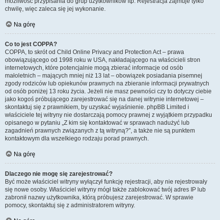
możliwość przypisania do grup użytkowników itp. Rejestracja zajmuje tylko
chwilę, więc zaleca się jej wykonanie.
Na górę
Co to jest COPPA?
COPPA, to skrót od Child Online Privacy and Protection Act – prawa
obowiązującego od 1998 roku w USA, nakładającego na właścicieli stron
internetowych, które potencjalnie mogą zbierać informacje od osób
małoletnich – mających mniej niż 13 lat – obowiązek posiadania pisemnej
zgody rodziców lub opiekunów prawnych na zbieranie informacji prywatnych
od osób poniżej 13 roku życia. Jeżeli nie masz pewności czy to dotyczy ciebie
jako kogoś próbującego zarejestrować się na danej witrynie internetowej –
skontaktuj się z prawnikiem, by uzyskać wyjaśnienie. phpBB Limited i
właściciele tej witryny nie dostarczają pomocy prawnej z wyjątkiem przypadku
opisanego w pytaniu „Z kim się kontaktować w sprawach nadużyć lub
zagadnień prawnych związanych z tą witryną?”, a także nie są punktem
kontaktowym dla wszelkiego rodzaju porad prawnych.
Na górę
Dlaczego nie mogę się zarejestrować?
Być może właściciel witryny wyłączył funkcję rejestracji, aby nie rejestrowały
się nowe osoby. Właściciel witryny mógł także zablokować twój adres IP lub
zabronił nazwy użytkownika, którą próbujesz zarejestrować. W sprawie
pomocy, skontaktuj się z administratorem witryny.