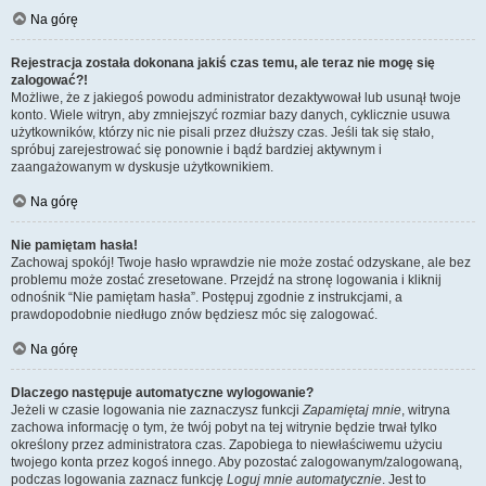
Na górę
Rejestracja została dokonana jakiś czas temu, ale teraz nie mogę się
zalogować?!
Możliwe, że z jakiegoś powodu administrator dezaktywował lub usunął twoje
konto. Wiele witryn, aby zmniejszyć rozmiar bazy danych, cyklicznie usuwa
użytkowników, którzy nic nie pisali przez dłuższy czas. Jeśli tak się stało,
spróbuj zarejestrować się ponownie i bądź bardziej aktywnym i
zaangażowanym w dyskusje użytkownikiem.
Na górę
Nie pamiętam hasła!
Zachowaj spokój! Twoje hasło wprawdzie nie może zostać odzyskane, ale bez
problemu może zostać zresetowane. Przejdź na stronę logowania i kliknij
odnośnik “Nie pamiętam hasła”. Postępuj zgodnie z instrukcjami, a
prawdopodobnie niedługo znów będziesz móc się zalogować.
Na górę
Dlaczego następuje automatyczne wylogowanie?
Jeżeli w czasie logowania nie zaznaczysz funkcji
Zapamiętaj mnie
, witryna
zachowa informację o tym, że twój pobyt na tej witrynie będzie trwał tylko
określony przez administratora czas. Zapobiega to niewłaściwemu użyciu
twojego konta przez kogoś innego. Aby pozostać zalogowanym/zalogowaną,
podczas logowania zaznacz funkcję
Loguj mnie automatycznie
. Jest to