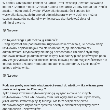
W panelu zarządzania kontem na karcie „Profil” w sekcji „Awatar”, używając
jednej z czterech metod: Gravatar, Galeria awatarów, Zdalny awatar lub Prześlij
awatar, można dodać awatar. Wyświetlanie awatarów i sposób ich
wyświetlania są uzależnione od administratora witryny. Jeśli nie można
używać awatarów na danej witrynie, należy skontaktować się z jej
administratorem.
Na górę
Co to jest ranga i jak można ją zmienić?
Rangi wyświetlane pod nazwami użytkowników oznaczają, ile postów dany
użytkownik napisał lub jaki ma status na forum, np. moderatora czy
administratora. Użytkownicy nie mogą bezpośrednio zmieniać stylu rang,
ponieważ ustawia je administrator witryny. Nie należy pisać postów tylko po to,
aby zwiększyć swój licznik postów i przez to swoją rangę. Większość witryn nie
toleruje takich działań i moderator lub administrator obniży licznik postów
takiego użytkownika.
Na górę
Podczas próby wysłania wiadomości e-mail do użytkownika witryna prosi
mnie o zalogowanie. Dlaczego?
Tylko zarejestrowani użytkownicy mogą wysyłać e-maile do innych
użytkowników przez wbudowany formularz wysyłania e-maili i tylko wtedy,
jeżeli administrator włączył tę funkcję. Ma to zabezpieczać przed
nieprawidłowym używaniem systemu poczty elektronicznej witryny przez
anonimowych użytkowników.