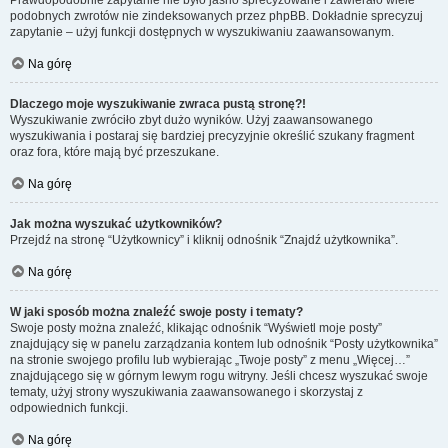
Prawdopodobnie zapytanie nie było jasno sprecyzowane i zawierało wiele
podobnych zwrotów nie zindeksowanych przez phpBB. Dokładnie sprecyzuj
zapytanie – użyj funkcji dostępnych w wyszukiwaniu zaawansowanym.
Na górę
Dlaczego moje wyszukiwanie zwraca pustą stronę?!
Wyszukiwanie zwróciło zbyt dużo wyników. Użyj zaawansowanego
wyszukiwania i postaraj się bardziej precyzyjnie określić szukany fragment
oraz fora, które mają być przeszukane.
Na górę
Jak można wyszukać użytkowników?
Przejdź na stronę “Użytkownicy” i kliknij odnośnik “Znajdź użytkownika”.
Na górę
W jaki sposób można znaleźć swoje posty i tematy?
Swoje posty można znaleźć, klikając odnośnik “Wyświetl moje posty”
znajdujący się w panelu zarządzania kontem lub odnośnik “Posty użytkownika”
na stronie swojego profilu lub wybierając „Twoje posty” z menu „Więcej…”
znajdującego się w górnym lewym rogu witryny. Jeśli chcesz wyszukać swoje
tematy, użyj strony wyszukiwania zaawansowanego i skorzystaj z
odpowiednich funkcji.
Na górę