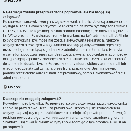
Na górę
Rejestracja została przeprowadzona poprawnie, ale nie mogę się
zalogować!
Po pierwsze, sprawdź swoją nazwę użytkownika i hasło. Jeśli są poprawne, to
wystąpiła jedna z dwóch przyczyn. Pierwszą z nich może być włączona funkcja
COPPA, a w czasie rejestracji została podana informacja, że masz mniej niż 13
lat. Wówczas należy wykonać instrukcje wysłane na twój adres e-mail. Jeśli nie
to było przyczyną, być może nie została aktywowana rejestracja. Niektóre
witryny przed pierwszym zalogowaniem wymagają aktywowania rejestracji
przez osobę rejestrującą się lub przez administratora. Informacja o tym była
wyświetlona podczas rejestracji. Jeśli została wysłana do ciebie wiadomość e-
mail, postępuj zgodnie z zawartymi w niej instrukcjami. Jeżeli taka wiadomość
do ciebie nie dotarła, być może został podany nieprawidłowy adres e-mail lub
wiadomość została zatrzymana przez filtr antyspamowy. Jeśli na pewno
podany przez ciebie adres e-mail jest prawidłowy, spróbuj skontaktować się z
administratorem.
Na górę
Dlaczego nie mogę się zalogować?
Powodów może być kilka. Po pierwsze, sprawdź czy twoja nazwa użytkownika
i hasło są prawidłowe. Jeżeli są prawidłowe, skontaktuj się z właścicielem
witryny i zapytaj czy cię nie zablokowano. Istnieje też prawdopodobieństwo, że
problem powoduje błędna konfiguracja witryny, na której znajduje się forum.
Skontaktuj się z właścicielem witryny i powiadom go o tym problemie. Musi on
go naprawić.