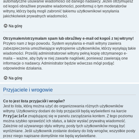
automatyczne usuwanie wiadomości od danego nadawcy. Jeżeli otrzymujesz
od kogoś obraźliwe prywatne wiadomości, poinformuj o tym moderatorów
witryny, którzy będą mogli zabronić takiemu użytkownikowi wysyłania
jakichkolwiek prywatnych wiadomości.
Na górę
Otrzymałem/otrzymałam spam lub obraźliwy e-mail od kogoś z tej witryny!
Przykro nam z tego powodu. System wysyłania e-maili witryny zawiera
zabezpieczenia umożliwiające wytropienie użytkowników, którzy wysyłają takie
wiadomości. Prześlij administratorowi witryny pełną kopię otrzymanego e-
maila – ważne, aby były w niej zawarte nagłówki, ponieważ zawierają one
informacje o nadawcy. Administrator będzie wówczas mógł podjąć
odpowiednie działania.
Na górę
Przyjaciele i wrogowie
Co to jest lista przyjaciół i wrogów?
Jest to lista, którą można użyć do organizowania różnych użytkowników
witryny. Użytkownicy dodani do listy przyjaciół będą wyświetleni na karcie
Przyjaciele
znajdującej się w panelu zarządzania kontem. Z tego poziomu
można szybko sprawdzić ich status, a także wysłać prywatną wiadomość.
Zależnie od używanego stylu witryny, posty tych użytkowników mogą być
wyróżniane. Jeśli użytkownik zostanie dodany do listy wrogów, wszystkie posty
przez niego napisane domyślnie nie będą wyświetlane.