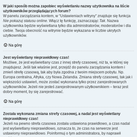
W jaki sposób można zapobiec wyświetlaniu nazwy użytkownika na liście
użytkowników przeglądających forum?
W panelu zarządzania kontem, w “Ustawieniach witryny” znajduje się funkcja
Nie pokazuj statusu online
. Włącz tę funkcję, zaznaczając
Tak
. Nazwa
użytkownika będzie wyświetlana tylko dla administratorów, moderatorów i dla
ciebie. Twoja obecność na witrynie będzie wykazana w liczbie ukrytych
użytkowników.
Na górę
Jest wyświetlany nieprawidłowy czas!
Możliwe, że jest wyświetlany czas z innej strefy czasowej, niż ta, w której się
znajdujesz. Jeśli tak właśnie jest, przejdź do panelu zarządzania kontem i
zmień strefę czasową, tak aby była zgodna z twoim miejscem pobytu. Np.
Europa centralna, Afryka, czy Nowa Zelandia. Zmiana strefy czasowej, tak jak i
większości ustawień, może zostać wykonana tylko przez zarejestrowanych
użytkowników. Jeżeli nie jesteś zarejestrowanym użytkownikiem – teraz jest
dobry moment, by się zarejestrować.
Na górę
Została wykonana zmiana strefy czasowej, a nadal jest wyświetlany
nieprawidłowy czas!
Jeżeli na pewno strefa czasowa została ustawiona prawidłowo, a czas nadal
jest wyświetlany nieprawidłowo, oznacza to, że czas na serwerze jest
ustawiony nieprawidłowo. Poinformuj o tym administratora, by naprawił