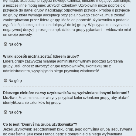
wymagać akceptacji przyjęcia nowego członka, niektóre mogą być zamknięte,
a jeszcze inne mogą mieć ukrytych członków. Użytkownik może poprosić o
przyjęcie do danej grupy, naciskając odpowiedni przycisk. Prośba o przyjęcie
do grupy, która wymaga akceptacji przyjęcia nowego członka, musi zostać
zaakceptowana przez lidera grupy. Może on poprosić użytkownika o podanie
wyjaśnień, dlaczego chce on dołączyć do tej grupy. W przypadku otrzymania
negatywnej decyzji, proszę nie nękać lidera grupy pytaniami – widocznie miał
on swoje powody.
Na górę
W jaki sposób można zostać liderem grupy?
Lidera grupy zazwyczaj mianuje administrator witryny podczas tworzenia
grupy. Jeśli chcesz utworzyć grupę użytkowników, skontaktuj się z
administratorem, wysyłając do niego prywatną wiadomość.
Na górę
Dlaczego niektóre nazwy użytkowników są wyświetlane innymi kolorami?
Możliwe, że administrator witryny przypisał kolor członkom grupy, aby ułatwić
identyfikowanie członków tej grupy.
Na górę
Co to jest “Domyślna grupa użytkownika”?
Jeżeli użytkownik jest członkiem kilku grup, jego domyślna grupa jest używana
do określenia, jaki kolor i ranga będzie domyślnie dla niego wyświetlana.