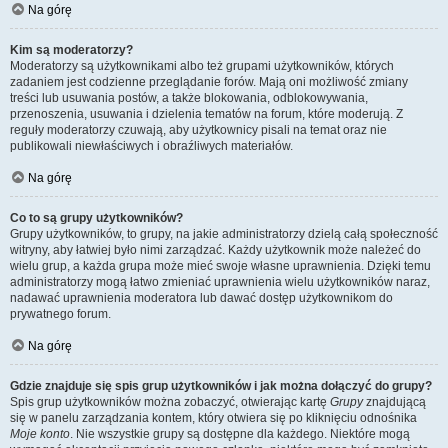
Na górę
Kim są moderatorzy?
Moderatorzy są użytkownikami albo też grupami użytkowników, których
zadaniem jest codzienne przeglądanie forów. Mają oni możliwość zmiany
treści lub usuwania postów, a także blokowania, odblokowywania,
przenoszenia, usuwania i dzielenia tematów na forum, które moderują. Z
reguły moderatorzy czuwają, aby użytkownicy pisali na temat oraz nie
publikowali niewłaściwych i obraźliwych materiałów.
Na górę
Co to są grupy użytkowników?
Grupy użytkowników, to grupy, na jakie administratorzy dzielą całą społeczność
witryny, aby łatwiej było nimi zarządzać. Każdy użytkownik może należeć do
wielu grup, a każda grupa może mieć swoje własne uprawnienia. Dzięki temu
administratorzy mogą łatwo zmieniać uprawnienia wielu użytkowników naraz,
nadawać uprawnienia moderatora lub dawać dostęp użytkownikom do
prywatnego forum.
Na górę
Gdzie znajduje się spis grup użytkowników i jak można dołączyć do grupy?
Spis grup użytkowników można zobaczyć, otwierając kartę
Grupy
znajdującą
się w panelu zarządzania kontem, który otwiera się po kliknięciu odnośnika
Moje konto
. Nie wszystkie grupy są dostępne dla każdego. Niektóre mogą