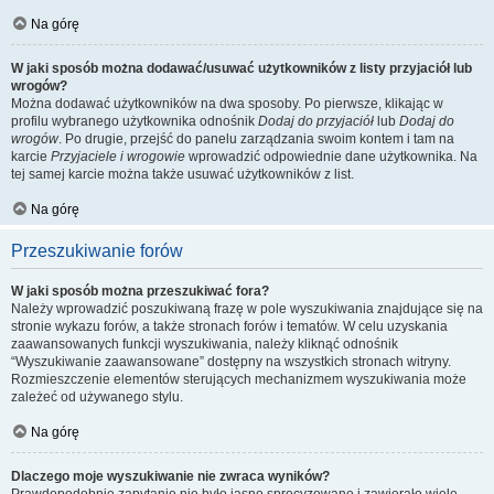
Na górę
W jaki sposób można dodawać/usuwać użytkowników z listy przyjaciół lub
wrogów?
Można dodawać użytkowników na dwa sposoby. Po pierwsze, klikając w
profilu wybranego użytkownika odnośnik
Dodaj do przyjaciół
lub
Dodaj do
wrogów
. Po drugie, przejść do panelu zarządzania swoim kontem i tam na
karcie
Przyjaciele i wrogowie
wprowadzić odpowiednie dane użytkownika. Na
tej samej karcie można także usuwać użytkowników z list.
Na górę
Przeszukiwanie forów
W jaki sposób można przeszukiwać fora?
Należy wprowadzić poszukiwaną frazę w pole wyszukiwania znajdujące się na
stronie wykazu forów, a także stronach forów i tematów. W celu uzyskania
zaawansowanych funkcji wyszukiwania, należy kliknąć odnośnik
“Wyszukiwanie zaawansowane” dostępny na wszystkich stronach witryny.
Rozmieszczenie elementów sterujących mechanizmem wyszukiwania może
zależeć od używanego stylu.
Na górę
Dlaczego moje wyszukiwanie nie zwraca wyników?