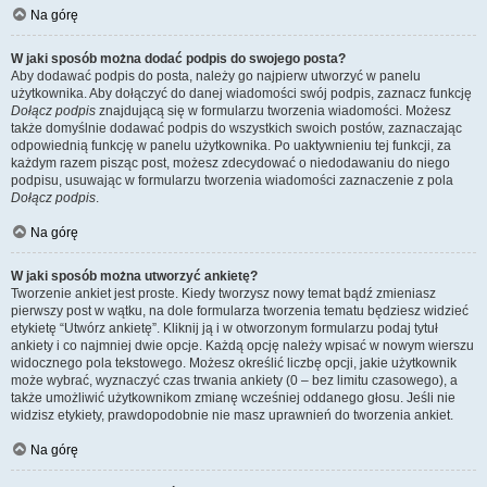
Na górę
W jaki sposób można dodać podpis do swojego posta?
Aby dodawać podpis do posta, należy go najpierw utworzyć w panelu
użytkownika. Aby dołączyć do danej wiadomości swój podpis, zaznacz funkcję
Dołącz podpis
znajdującą się w formularzu tworzenia wiadomości. Możesz
także domyślnie dodawać podpis do wszystkich swoich postów, zaznaczając
odpowiednią funkcję w panelu użytkownika. Po uaktywnieniu tej funkcji, za
każdym razem pisząc post, możesz zdecydować o niedodawaniu do niego
podpisu, usuwając w formularzu tworzenia wiadomości zaznaczenie z pola
Dołącz podpis
.
Na górę
W jaki sposób można utworzyć ankietę?
Tworzenie ankiet jest proste. Kiedy tworzysz nowy temat bądź zmieniasz
pierwszy post w wątku, na dole formularza tworzenia tematu będziesz widzieć
etykietę “Utwórz ankietę”. Kliknij ją i w otworzonym formularzu podaj tytuł
ankiety i co najmniej dwie opcje. Każdą opcję należy wpisać w nowym wierszu
widocznego pola tekstowego. Możesz określić liczbę opcji, jakie użytkownik
może wybrać, wyznaczyć czas trwania ankiety (0 – bez limitu czasowego), a
także umożliwić użytkownikom zmianę wcześniej oddanego głosu. Jeśli nie
widzisz etykiety, prawdopodobnie nie masz uprawnień do tworzenia ankiet.
Na górę