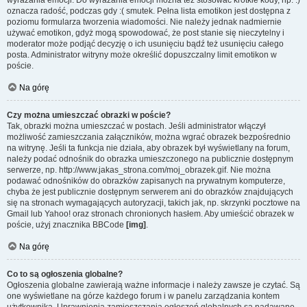
wyrażania emocji. Do wyrażania emocji można też stosować krótkie kody, np. :)
oznacza radość, podczas gdy :( smutek. Pełna lista emotikon jest dostępna z
poziomu formularza tworzenia wiadomości. Nie należy jednak nadmiernie
używać emotikon, gdyż mogą spowodować, że post stanie się nieczytelny i
moderator może podjąć decyzję o ich usunięciu bądź też usunięciu całego
posta. Administrator witryny może określić dopuszczalny limit emotikon w
poście.
Na górę
Czy można umieszczać obrazki w poście?
Tak, obrazki można umieszczać w postach. Jeśli administrator włączył
możliwość zamieszczania załączników, można wgrać obrazek bezpośrednio
na witrynę. Jeśli ta funkcja nie działa, aby obrazek był wyświetlany na forum,
należy podać odnośnik do obrazka umieszczonego na publicznie dostępnym
serwerze, np. http://www.jakas_strona.com/moj_obrazek.gif. Nie można
podawać odnośników do obrazków zapisanych na prywatnym komputerze,
chyba że jest publicznie dostępnym serwerem ani do obrazków znajdujących
się na stronach wymagających autoryzacji, takich jak, np. skrzynki pocztowe na
Gmail lub Yahoo! oraz stronach chronionych hasłem. Aby umieścić obrazek w
poście, użyj znacznika BBCode
[img]
.
Na górę
Co to są ogłoszenia globalne?
Ogłoszenia globalne zawierają ważne informacje i należy zawsze je czytać. Są
one wyświetlane na górze każdego forum i w panelu zarządzania kontem