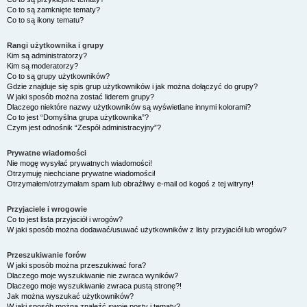
Co to są zamknięte tematy?
Co to są ikony tematu?
Rangi użytkownika i grupy
Kim są administratorzy?
Kim są moderatorzy?
Co to są grupy użytkowników?
Gdzie znajduje się spis grup użytkowników i jak można dołączyć do grupy?
W jaki sposób można zostać liderem grupy?
Dlaczego niektóre nazwy użytkowników są wyświetlane innymi kolorami?
Co to jest “Domyślna grupa użytkownika”?
Czym jest odnośnik “Zespół administracyjny”?
Prywatne wiadomości
Nie mogę wysyłać prywatnych wiadomości!
Otrzymuję niechciane prywatne wiadomości!
Otrzymałem/otrzymałam spam lub obraźliwy e-mail od kogoś z tej witryny!
Przyjaciele i wrogowie
Co to jest lista przyjaciół i wrogów?
W jaki sposób można dodawać/usuwać użytkowników z listy przyjaciół lub wrogów?
Przeszukiwanie forów
W jaki sposób można przeszukiwać fora?
Dlaczego moje wyszukiwanie nie zwraca wyników?
Dlaczego moje wyszukiwanie zwraca pustą stronę?!
Jak można wyszukać użytkowników?
W jaki sposób można znaleźć swoje posty i tematy?