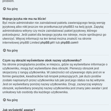
problem.
Na górę
Mojego języka nie ma na liście!
Być może administrator nie zainstalował pakietu zawierającego twoją wersję
językową albo nikt jeszcze nie przetłumaczył phpBB3 na twój język. Zapytaj
administratora witryny czy może zainstalować pakiet językowy, którego
potrzebujesz. Jeśli pakiet dla twojego języka nie istnieje, może spróbujesz go
utworzyć. Więcej informacji na ten temat można znaleźć na stronie
internetowej phpBB Limited
phpBB.pl
® lub
phpBB.com
®
Na górę
Czym są obrazki wyświetlane obok nazwy użytkownika?
Na stronie przeglądania postów, w miejscu, gdzie są wyświetlane informacje o
użytkowniku, mogą być wyświetlane dwa obrazki. Pierwszy obrazek jest
skojarzony z rangą użytkownika. W zależności od używanego stylu jest on w
formie gwiazdek, kwadracików lub kropek pokazujących, jak dużo postów
zostało napisanych przez użytkownika lub jaki jest jego status na tej witrynie.
Jest on wyświetlany poniżej nazwy użytkownika. Drugi, zazwyczaj większy
obrazek, wyświetlany powyżej nazwy użytkownika jest znany jako awatar i jest
unikatowy lub osobisty dla każdego użytkownika.
Na górę
Jak wyświetlić awatar?