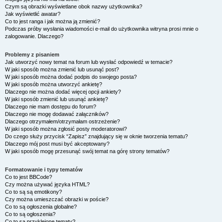
Czym są obrazki wyświetlane obok nazwy użytkownika?
Jak wyświetlić awatar?
Co to jest ranga i jak można ją zmienić?
Podczas próby wysłania wiadomości e-mail do użytkownika witryna prosi mnie o
zalogowanie. Dlaczego?
Problemy z pisaniem
Jak utworzyć nowy temat na forum lub wysłać odpowiedź w temacie?
W jaki sposób można zmienić lub usunąć post?
W jaki sposób można dodać podpis do swojego posta?
W jaki sposób można utworzyć ankietę?
Dlaczego nie można dodać więcej opcji ankiety?
W jaki sposób zmienić lub usunąć ankietę?
Dlaczego nie mam dostępu do forum?
Dlaczego nie mogę dodawać załączników?
Dlaczego otrzymałem/otrzymałam ostrzeżenie?
W jaki sposób można zgłosić posty moderatorowi?
Do czego służy przycisk “Zapisz” znajdujący się w oknie tworzenia tematu?
Dlaczego mój post musi być akceptowany?
W jaki sposób mogę przesunąć swój temat na górę strony tematów?
Formatowanie i typy tematów
Co to jest BBCode?
Czy można używać języka HTML?
Co to są są emotikony?
Czy można umieszczać obrazki w poście?
Co to są ogłoszenia globalne?
Co to są ogłoszenia?
Co to są przyklejone tematy?